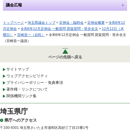
議会広報
トップページ
>
埼玉県議会トップ
>
定例会・臨時会
>
定例会概要
>
令和6年12
月定例会
>
令和6年12月定例会 一般質問 質疑質問・答弁全文
>
12月12日（木
曜日）
>
宮崎吾一（自民）
> 令和6年12月定例会 一般質問 質疑質問・答弁全文
（宮崎吾一議員）
ページの先頭へ戻る
サイトマップ
ウェブアクセシビリティ
プライバシーポリシー・免責事項
著作権・リンクについて
関係機関リンク集
埼玉県庁
県庁へのアクセス
〒330-9301 埼玉県さいたま市浦和区高砂三丁目15番1号