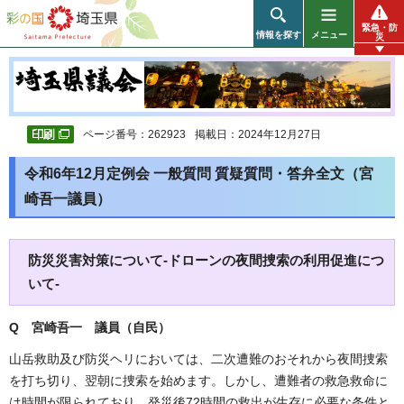
彩の国 埼玉県
緊急・防
情報を探す
メニュー
災
ページ番号：262923
掲載日：2024年12月27日
令和6年12月定例会 一般質問 質疑質問・答弁全文（宮
崎吾一議員）
防災災害対策について-ドローンの夜間捜索の利用促進につ
いて-
Q 宮崎吾一 議員（自民）
山岳救助及び防災ヘリにおいては、二次遭難のおそれから夜間捜索
を打ち切り、翌朝に捜索を始めます。しかし、遭難者の救急救命に
は時間が限られており、発災後72時間の救出が生存に必要な条件と