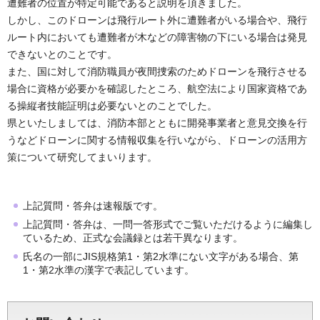
遭難者の位置が特定可能であると説明を頂きました。
しかし、このドローンは飛行ルート外に遭難者がいる場合や、飛行
ルート内においても遭難者が木などの障害物の下にいる場合は発見
できないとのことです。
また、国に対して消防職員が夜間捜索のためドローンを飛行させる
場合に資格が必要かを確認したところ、航空法により国家資格であ
る操縦者技能証明は必要ないとのことでした。
県といたしましては、消防本部とともに開発事業者と意見交換を行
うなどドローンに関する情報収集を行いながら、ドローンの活用方
策について研究してまいります。
上記質問・答弁は速報版です。
上記質問・答弁は、一問一答形式でご覧いただけるように編集し
ているため、正式な会議録とは若干異なります。
氏名の一部にJIS規格第1・第2水準にない文字がある場合、第
1・第2水準の漢字で表記しています。