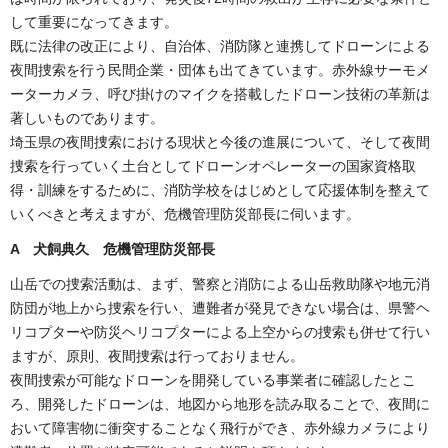
して重要になってきます。
既に法律の改正により、自治体、消防隊と連携してドローンによる
夜間捜索を行う民間企業・団体も出てきています。赤外線サーモメ
ーターカメラ、呼び掛けのマイクを搭載したドローン技術の革新は
著しいものであります。
埼玉県の夜間捜索における現状と今後の進展について、そして夜間
捜索を行っていく土台としてドローンオペレーターの国家資格取
得・訓練をするために、消防学校をはじめとして応援体制を整えて
いくべきと考えますが、危機管理防災部長に伺います。
A 犬飼典久 危機管理防災部長
山岳での捜索活動は、まず、警察と消防による山岳救助隊や地元消
防団が地上から捜索を行い、遭難者が発見できない場合は、県警ヘ
リコプターや防災ヘリコプターによる上空からの捜索も併せて行い
ますが、原則、夜間捜索は行っておりません。
夜間捜索が可能なドローンを開発している事業者に確認したとこ
ろ、開発したドローンは、地図から地形を読み取ることで、夜間に
おいて障害物に衝突することなく飛行ができ、赤外線カメラにより