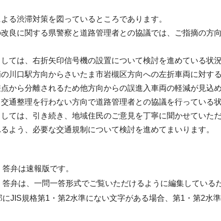
による渋滞対策を図っているところであります。
の改良に関する県警察と道路管理者との協議では、ご指摘の方
ましては、右折矢印信号機の設置について検討を進めている状
摘の川口駅方向からさいたま市岩槻区方向への左折車両に対す
差点から分離されるため他方向からの誤進入車両の軽減が見込
る交通整理を行わない方向で道路管理者との協議を行っている
ましては、引き続き、地域住民のご意見を丁寧に聞かせていた
れるよう、必要な交通規制について検討を進めてまいります。
・答弁は速報版です。
・答弁は、一問一答形式でご覧いただけるように編集している
部にJIS規格第1・第2水準にない文字がある場合、第1・第2