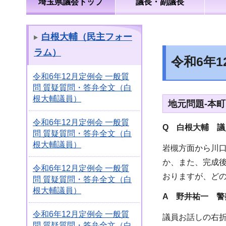
埼玉県議会トップ
議長・副議長
白根大輔（民主フォー
ラム）
令和6年
令和6年12月定例会 一般質
問 質疑質問・答弁全文（白
根大輔議員）
地元問題-本
令和6年12月定例会 一般質
Q 白根大輔 
問 質疑質問・答弁全文（白
根大輔議員）
岩槻方面から川
か、また、完成
令和6年12月定例会 一般質
おりますが、ど
問 質疑質問・答弁全文（白
根大輔議員）
A 野井祐一 警
令和6年12月定例会 一般質
議員お話しの右
問 質疑質問・答弁全文（白