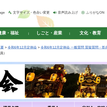
age
文字サイズ・色合い変更
音声読み上げ
ふりがなON
健康・福祉
しごと・産業
文化・教育
概要
>
令和6年12月定例会
>
令和6年12月定例会 一般質問 質疑質問・答
議員）