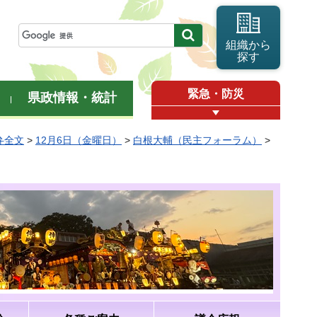
組織から
探す
緊急・防災
県政情報・統計
弁全文
>
12月6日（金曜日）
>
白根大輔（民主フォーラム）
>