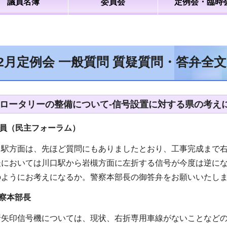
議員名簿
委員会
定例会・臨時
12月定例会 一般質問 質疑質問・答弁全
町ロータリーの整備について-信号設置に対する県の考えに
議員（民主フォーラム）
口駅方面は、先ほど質問にもありましたとおり、工事完成まで
後においては川口駅から岩槻方面に左折する信号が今度は逆に
のようにお考えになるか。警察本部長の御答弁をお願いいたし
察本部長
折矢印信号機については、現状、右折専用車線がないことなど