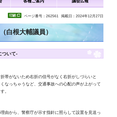
会
各種ご案内
議会広報
ページ番号：262561
掲載日：2024年12月27日
文（白根大輔議員）
ついて-
右折帯がないため右折の信号がなく右折がしづらいと
なくなっちゃうなど、交通事故への心配の声が上がって
ます。
の理由から、警察庁が示す指針に照らして設置を見送っ