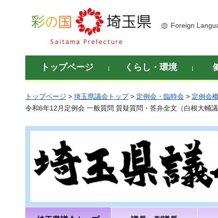
彩の国 埼玉県
Foreign Langu
トップページ
くらし・環境
トップページ
>
埼玉県議会トップ
>
定例会・臨時会
>
定例会
令和6年12月定例会 一般質問 質疑質問・答弁全文（白根大輔