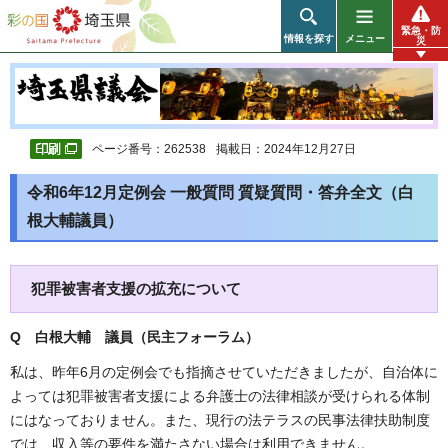
彩の国 埼玉県
緊急・防
情報を探す
メニュー
災
ページ番号：262538
掲載日：2024年12月27日
令和6年12月定例会 一般質問 質疑質問・答弁全文（白
根大輔議員）
犯罪被害者支援の拡充について
Q 白根大輔 議員（民主フォーラム）
私は、昨年6月の定例会でも指摘させていただきましたが、自治体に
よっては犯罪被害者支援による弁護士の法律相談が受けられる体制
にはなっておりません。また、現行の法テラスの民事法律扶助制度
では、収入等の要件を満たさない場合は利用できません。