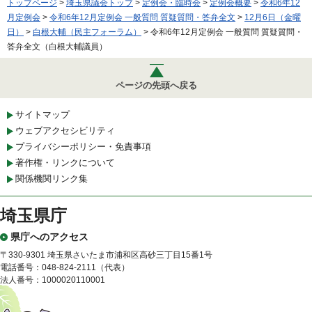
トップページ
>
埼玉県議会トップ
>
定例会・臨時会
>
定例会概要
>
令和6年12
月定例会
>
令和6年12月定例会 一般質問 質疑質問・答弁全文
>
12月6日（金曜
日）
>
白根大輔（民主フォーラム）
> 令和6年12月定例会 一般質問 質疑質問・
答弁全文（白根大輔議員）
ページの先頭へ戻る
サイトマップ
ウェブアクセシビリティ
プライバシーポリシー・免責事項
著作権・リンクについて
関係機関リンク集
埼玉県庁
県庁へのアクセス
〒330-9301 埼玉県さいたま市浦和区高砂三丁目15番1号
電話番号：048-824-2111（代表）
法人番号：1000020110001