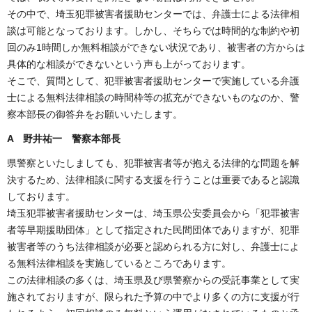
その中で、埼玉犯罪被害者援助センターでは、弁護士による法律相
談は可能となっております。しかし、そちらでは時間的な制約や初
回のみ1時間しか無料相談ができない状況であり、被害者の方からは
具体的な相談ができないという声も上がっております。
そこで、質問として、犯罪被害者援助センターで実施している弁護
士による無料法律相談の時間枠等の拡充ができないものなのか、警
察本部長の御答弁をお願いいたします。
A 野井祐一 警察本部長
県警察といたしましても、犯罪被害者等が抱える法律的な問題を解
決するため、法律相談に関する支援を行うことは重要であると認識
しております。
埼玉犯罪被害者援助センターは、埼玉県公安委員会から「犯罪被害
者等早期援助団体」として指定された民間団体でありますが、犯罪
被害者等のうち法律相談が必要と認められる方に対し、弁護士によ
る無料法律相談を実施しているところであります。
この法律相談の多くは、埼玉県及び県警察からの受託事業として実
施されておりますが、限られた予算の中でより多くの方に支援が行