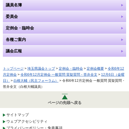
議員名簿
委員会
定例会・臨時会
各種ご案内
議会広報
トップページ
>
埼玉県議会トップ
>
定例会・臨時会
>
定例会概要
>
令和6年12
月定例会
>
令和6年12月定例会 一般質問 質疑質問・答弁全文
>
12月6日（金曜
日）
>
白根大輔（民主フォーラム）
> 令和6年12月定例会 一般質問 質疑質問・
答弁全文（白根大輔議員）
ページの先頭へ戻る
サイトマップ
ウェブアクセシビリティ
プライバシーポリシー・免責事項