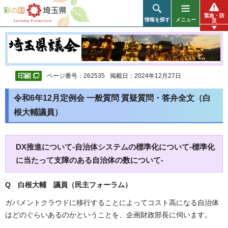
彩の国 埼玉県
緊急・防
情報を探す
メニュー
災
ページ番号：262535
掲載日：2024年12月27日
令和6年12月定例会 一般質問 質疑質問・答弁全文（白
根大輔議員）
DX推進について-自治体システムの標準化について-標準化
に当たって支障のある自治体の数について-
Q 白根大輔 議員（民主フォーラム）
ガバメントクラウドに移行することによってコスト高になる自治体
はどのぐらいあるのかということを、企画財政部長に伺います。