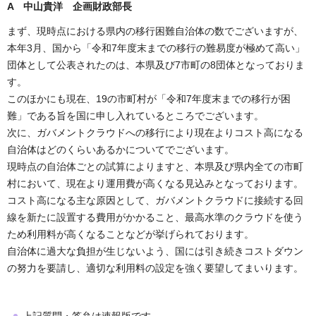
A 中山貴洋 企画財政部長
まず、現時点における県内の移行困難自治体の数でございますが、
本年3月、国から「令和7年度末までの移行の難易度が極めて高い」
団体として公表されたのは、本県及び7市町の8団体となっておりま
す。
このほかにも現在、19の市町村が「令和7年度末までの移行が困
難」である旨を国に申し入れているところでございます。
次に、ガバメントクラウドへの移行により現在よりコスト高になる
自治体はどのくらいあるかについてでございます。
現時点の自治体ごとの試算によりますと、本県及び県内全ての市町
村において、現在より運用費が高くなる見込みとなっております。
コスト高になる主な原因として、ガバメントクラウドに接続する回
線を新たに設置する費用がかかること、最高水準のクラウドを使う
ため利用料が高くなることなどが挙げられております。
自治体に過大な負担が生じないよう、国には引き続きコストダウン
の努力を要請し、適切な利用料の設定を強く要望してまいります。
上記質問・答弁は速報版です。