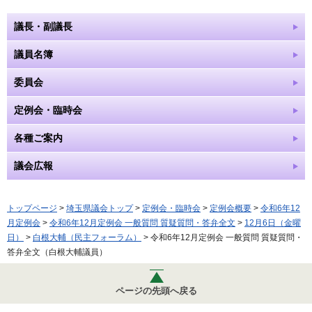
議長・副議長
議員名簿
委員会
定例会・臨時会
各種ご案内
議会広報
トップページ
>
埼玉県議会トップ
>
定例会・臨時会
>
定例会概要
>
令和6年12
月定例会
>
令和6年12月定例会 一般質問 質疑質問・答弁全文
>
12月6日（金曜
日）
>
白根大輔（民主フォーラム）
> 令和6年12月定例会 一般質問 質疑質問・
答弁全文（白根大輔議員）
ページの先頭へ戻る