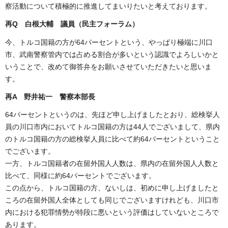
察活動について積極的に推進してまいりたいと考えております。
再
Q 白根大輔 議員（民主フォーラム）
今、トルコ国籍の方が64パーセントという、やっぱり極端に川口
市、武南警察管内では占める割合が多いという認識でよろしいかと
いうことで、改めて御答弁をお願いさせていただきたいと思いま
す。
再
A 野井祐一 警察本部長
64パーセントというのは、先ほど申し上げましたとおり、総検挙人
員の川口市内においてトルコ国籍の方は44人でございまして、県内
のトルコ国籍の方の総検挙人員に比べて約64パーセントということ
でございます。
一方、トルコ国籍者の在留外国人人数は、県内の在留外国人人数と
比べて、同様に約64パーセントでございます。
この点から、トルコ国籍の方、ないしは、初めに申し上げましたと
ころの在留外国人全体としても同じでございますけれども、川口市
内における犯罪情勢が特段に悪いという評価はしていないところで
あります。