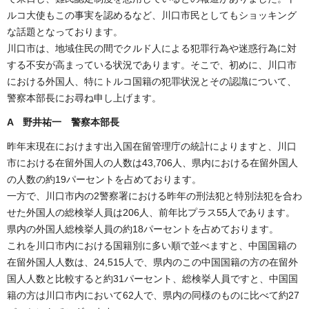
ルコ大使もこの事実を認めるなど、川口市民としてもショッキング
な話題となっております。
川口市は、地域住民の間でクルド人による犯罪行為や迷惑行為に対
する不安が高まっている状況であります。そこで、初めに、川口市
における外国人、特にトルコ国籍の犯罪状況とその認識について、
警察本部長にお尋ね申し上げます。
A 野井祐一 警察本部長
昨年末現在におけます出入国在留管理庁の統計によりますと、川口
市における在留外国人の人数は43,706人、県内における在留外国人
の人数の約19パーセントを占めております。
一方で、川口市内の2警察署における昨年の刑法犯と特別法犯を合わ
せた外国人の総検挙人員は206人、前年比プラス55人であります。
県内の外国人総検挙人員の約18パーセントを占めております。
これを川口市内における国籍別に多い順で並べますと、中国国籍の
在留外国人人数は、24,515人で、県内のこの中国国籍の方の在留外
国人人数と比較すると約31パーセント、総検挙人員ですと、中国国
籍の方は川口市内において62人で、県内の同様のものに比べて約27