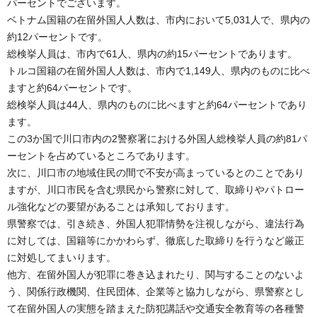
パーセントでございます。
ベトナム国籍の在留外国人人数は、市内において5,031人で、県内の
約12パーセントです。
総検挙人員は、市内で61人、県内の約15パーセントであります。
トルコ国籍の在留外国人人数は、市内で1,149人、県内のものに比べ
ますと約64パーセントです。
総検挙人員は44人、県内のものに比べますと約64パーセントであり
ます。
この3か国で川口市内の2警察署における外国人総検挙人員の約81パ
ーセントを占めているところであります。
次に、川口市の地域住民の間で不安が高まっているとのことであり
ますが、川口市民を含む県民から警察に対して、取締りやパトロー
ル強化などの要望があることは承知しております。
県警察では、引き続き、外国人犯罪情勢を注視しながら、違法行為
に対しては、国籍等にかかわらず、徹底した取締りを行うなど厳正
に対処してまいります。
他方、在留外国人が犯罪に巻き込まれたり、関与することのないよ
う、関係行政機関、住民団体、企業等と協力しながら、県警察とし
て在留外国人の実態を踏まえた防犯講話や交通安全教育等の各種警