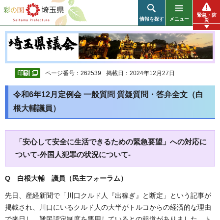
彩の国 埼玉県
緊急・防
情報を探す
メニュー
災
ページ番号：262539
掲載日：2024年12月27日
令和6年12月定例会 一般質問 質疑質問・答弁全文（白
根大輔議員）
「安心して安全に生活できるための緊急要望」への対応に
ついて-外国人犯罪の状況について-
Q 白根大輔 議員（民主フォーラム）
先日、産経新聞で「川口クルド人『出稼ぎ』と断定」という記事が
掲載され、川口にいるクルド人の大半がトルコからの経済的な理由
で来日し、難民認定制度を悪用しているとの報道がありました。ト