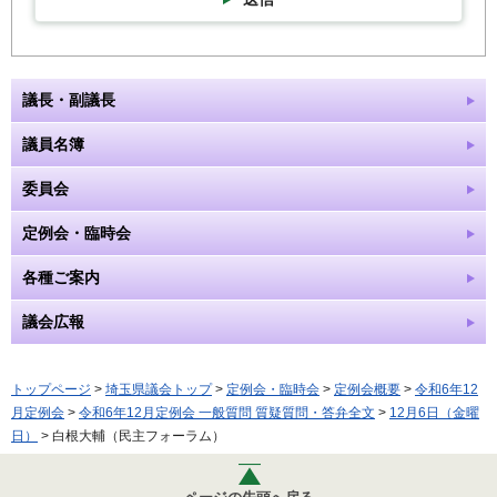
議長・副議長
議員名簿
委員会
定例会・臨時会
各種ご案内
議会広報
トップページ
>
埼玉県議会トップ
>
定例会・臨時会
>
定例会概要
>
令和6年12
月定例会
>
令和6年12月定例会 一般質問 質疑質問・答弁全文
>
12月6日（金曜
日）
> 白根大輔（民主フォーラム）