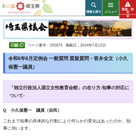
彩の国 埼玉県
緊急・防
情報を探す
メニュー
災
ページ番号：255875
掲載日：2024年7月12日
令和6年6月定例会 一般質問 質疑質問・答弁全文（小久
保憲一議員）
「独立行政法人国立女性教育会館」の在り方-知事の対応に
ついて-
Q 小久保憲一 議員（自民）
これまで知事の具体的な行動により何らかの変化はあったのか、知
事に伺います。