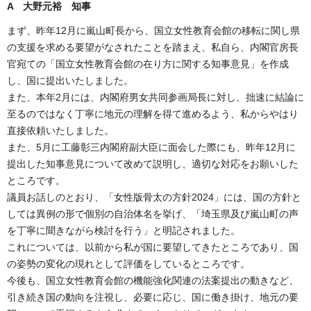
A 大野元裕 知事
まず、昨年12月に嵐山町長から、国立女性教育会館の移転に関し県
の支援を求める要望がなされたことを踏まえ、私自ら、内閣官房長
官宛ての「国立女性教育会館の在り方に関する知事意見」を作成
し、国に提出いたしました。
また、本年2月には、内閣府男女共同参画局長に対し、拙速に結論に
至るのではなく丁寧に地元の理解を得て進めるよう、私からやはり
直接依頼いたしました。
また、5月に工藤彰三内閣府副大臣に面会した際にも、昨年12月に
提出した知事意見について改めて説明し、適切な対応をお願いした
ところです。
議員お話しのとおり、「女性版骨太の方針2024」には、国の方針と
しては異例の形で個別の自治体名を挙げ、「埼玉県及び嵐山町の声
を丁寧に聞きながら検討を行う」と明記されました。
これについては、以前から私が国に要望してきたところであり、国
の姿勢の変化の現れとして評価をしているところです。
今後も、国立女性教育会館の機能強化関連の法案提出の動きなど、
引き続き国の動向を注視し、必要に応じ、国に働き掛け、地元の要