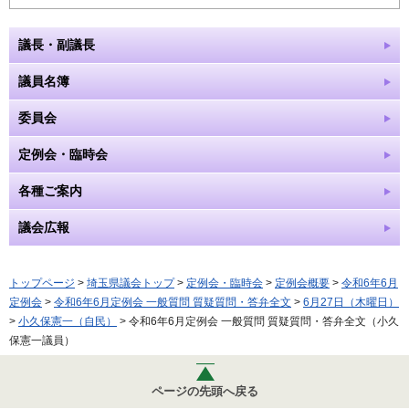
議長・副議長
議員名簿
委員会
定例会・臨時会
各種ご案内
議会広報
トップページ
>
埼玉県議会トップ
>
定例会・臨時会
>
定例会概要
>
令和6年6月
定例会
>
令和6年6月定例会 一般質問 質疑質問・答弁全文
>
6月27日（木曜日）
>
小久保憲一（自民）
> 令和6年6月定例会 一般質問 質疑質問・答弁全文（小久
保憲一議員）
ページの先頭へ戻る