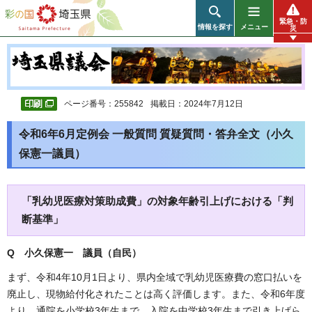
彩の国 埼玉県
緊急・防
情報を探す
メニュー
災
ページ番号：255842
掲載日：2024年7月12日
令和6年6月定例会 一般質問 質疑質問・答弁全文（小久
保憲一議員）
「乳幼児医療対策助成費」の対象年齢引上げにおける「判
断基準」
Q 小久保憲一 議員（自民）
まず、令和4年10月1日より、県内全域で乳幼児医療費の窓口払いを
廃止し、現物給付化されたことは高く評価します。また、令和6年度
より、通院を小学校3年生まで、入院を中学校3年生まで引き上げら