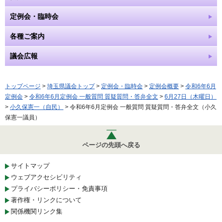
定例会・臨時会
各種ご案内
議会広報
トップページ
>
埼玉県議会トップ
>
定例会・臨時会
>
定例会概要
>
令和6年6月
定例会
>
令和6年6月定例会 一般質問 質疑質問・答弁全文
>
6月27日（木曜日）
>
小久保憲一（自民）
> 令和6年6月定例会 一般質問 質疑質問・答弁全文（小久
保憲一議員）
ページの先頭へ戻る
サイトマップ
ウェブアクセシビリティ
プライバシーポリシー・免責事項
著作権・リンクについて
関係機関リンク集