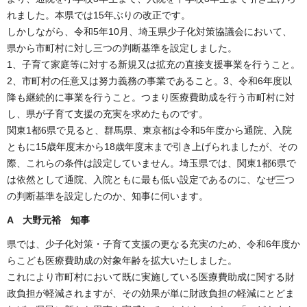
れました。本県では15年ぶりの改正です。
しかしながら、令和5年10月、埼玉県少子化対策協議会において、
県から市町村に対し三つの判断基準を設定しました。
1、子育て家庭等に対する新規又は拡充の直接支援事業を行うこと。
2、市町村の任意又は努力義務の事業であること。3、令和6年度以
降も継続的に事業を行うこと。つまり医療費助成を行う市町村に対
し、県が子育て支援の充実を求めたものです。
関東1都6県で見ると、群馬県、東京都は令和5年度から通院、入院
ともに15歳年度末から18歳年度末まで引き上げられましたが、その
際、これらの条件は設定していません。埼玉県では、関東1都6県で
は依然として通院、入院ともに最も低い設定であるのに、なぜ三つ
の判断基準を設定したのか、知事に伺います。
A 大野元裕 知事
県では、少子化対策・子育て支援の更なる充実のため、令和6年度か
らこども医療費助成の対象年齢を拡大いたしました。
これにより市町村において既に実施している医療費助成に関する財
政負担が軽減されますが、その効果が単に財政負担の軽減にとどま