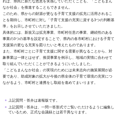
れば、県民に新たな恩恵を実感していただくことも、「こどもまん
なか社会」を推進することもできません。
このため、県からの財源が更なる子育て支援の拡充に活用されるこ
とを期待し、市町村に対し「子育て支援の充実に資する3つの判断基
準」をお示しさせていただきました。
具体的には、新規又は拡充事業、市町村任意の事業、継続性のある
事業の3つの基準を設定することで、県内の各市町村における子育て
支援策の更なる充実を図りたいと考えたものであります。
また、市町村ごとに子育て支援に関する需要が異なることから、対
象事業は一律とはせず、推奨事業を例示し、地域の実情に合わせて
取り組んでいただくことができるようにいたしました。
「こどもまんなか社会」の実現のためには未来志向の施策展開が必
要であり、助成対象の拡大が今後の県全体の子育て環境の充実につ
ながるよう、市町村と連携をし取組を進めてまいります。
上記質問・答弁は速報版です。
上記質問・答弁は、一問一答形式でご覧いただけるように編集し
ているため、正式な会議録とは若干異なります。