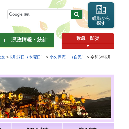
組織から
探す
緊急・防災
県政情報・統計
全文
>
6月27日（木曜日）
>
小久保憲一（自民）
> 令和6年6月