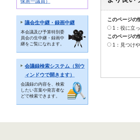
保憲一議員）
このページの
議会生中継・録画中継
1：役に立
本会議及び予算特別委
このページの
員会の生中継・録画中
継をご覧になれます。
1：見つけ
会議録検索システム（別ウ
ィンドウで開きます）
会議録の内容を、検索
したい言葉や発言者な
どで検索できます。