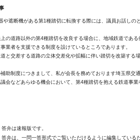
事
器や遮断機がある第1種踏切に転換する際には、議員お話しの
法上の道路以外の第4種踏切を改良する場合に、地域鉄道である
道事業者を支援できる制度を設けているところであります。
鉄道と交差する道路の立体交差化や拡幅に伴い踏切を改築する
の補助制度につきまして、私が会長を務めております埼玉県交
協議会などあらゆる機会において、第4種踏切を抱える鉄道事業
・答弁は速報版です。
・答弁は、一問一答形式でご覧いただけるように編集している