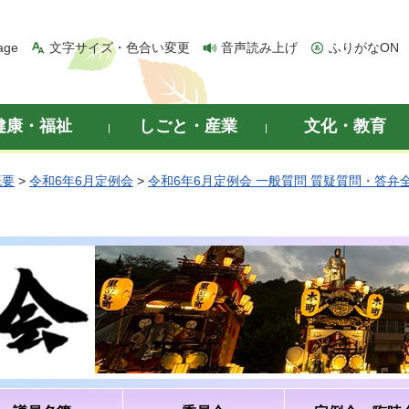
age
文字サイズ・色合い変更
音声読み上げ
ふりがなON
健康・福祉
しごと・産業
文化・教育
概要
>
令和6年6月定例会
>
令和6年6月定例会 一般質問 質疑質問・答弁