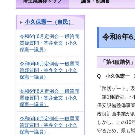
埼玉県議会トップ
議長・副議長
小久保憲一（自民）
令和6年
令和6年6月定例会 一般質問
質疑質問・答弁全文（小久
保憲一議員）
「第4種踏切
令和6年6月定例会 一般質問
質疑質問・答弁全文（小久
Q 小久保憲一 
保憲一議員）
「踏切ゲート」及
令和6年6月定例会 一般質問
「第1種踏切」へ
質疑質問・答弁全文（小久
保憲一議員）
保安設備整備事
改良計画事業が
令和6年6月定例会 一般質問
しかし、この10
質疑質問・答弁全文（小久
守るため、県も
保憲一議員）