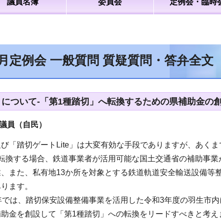
議員名簿
委員会
定例会・臨時
6月定例会 一般質問 質疑質問・答弁全
」について-「第1種踏切」へ転換するための県補助金の創
議員（自民）
び「踏切ゲートLite」は大変有効な手段でありますが、あく
転換する場合、鉄道事業者が活用可能な国土交通省の補助事業
業、また、私有地13か所を対象とする鉄道軌道安全輸送設備等
あります。
年では、踏切保安設備整備事業を活用した令和3年度の羽生市
補助金を創設して「第1種踏切」への転換をリードすべきと考え