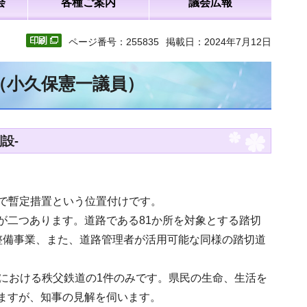
会
各種ご案内
議会広報
ページ番号：255835
掲載日：2024年7月12日
文（小久保憲一議員）
設-
まで暫定措置という位置付けです。
が二つあります。道路である81か所を対象とする踏切
整備事業、また、道路管理者が活用可能な同様の踏切道
内における秩父鉄道の1件のみです。県民の生命、生活を
ますが、知事の見解を伺います。