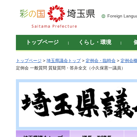
彩の国 埼玉県
Foreign Langu
トップページ
くらし・環境
トップページ
>
埼玉県議会トップ
>
定例会・臨時会
>
定例会
定例会 一般質問 質疑質問・答弁全文（小久保憲一議員）