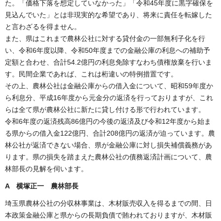
た。「価格下落を想定していなかった」「令和45年度に黒字確保を
見込んでいた」とは非現実的な希望であり、将来に責任を転嫁した
と言わざるを得ません。
また、県はこれまで農林公社に対する貸付金の一部無利子化を行
い、令和6年度以降、令和50年度までの金融公庫の利息への補助予
定額と合わせ、合計54.2億円の利息免除すなわち債権放棄を行いま
す。民間企業であれば、これは桁違いの特例措置です。
その上、農林公社は金融公庫からの借入金について、昭和59年度か
ら利息分、平成16年度から元金分の返済を行っておりますが、これ
らは全て県が農林公社に新たに貸し付ける形で行われています。
令和6年度の返済残高86億円の今後の返済及び令和12年度から始ま
る県からの借入金122億円、合計208億円の返済が迫っています。農
林公社が返済できない場合、県が金融公庫に対し損失補償義務があ
ります。県の損失を踏まえた農林公社の債務返済計画について、農
林部長の見解を伺います。
A 横塚正一 農林部長
埼玉県農林公社の分収林事業は、木材販売収入を得るまでの間、日
本政策金融公庫と県からの長期負債で賄われておりますが、木材販