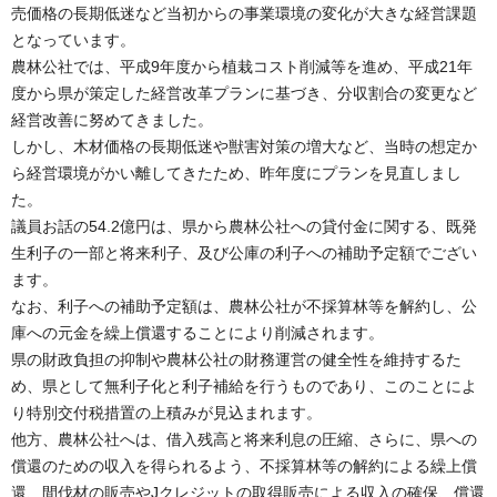
売価格の長期低迷など当初からの事業環境の変化が大きな経営課題
となっています。
農林公社では、平成9年度から植栽コスト削減等を進め、平成21年
度から県が策定した経営改革プランに基づき、分収割合の変更など
経営改善に努めてきました。
しかし、木材価格の長期低迷や獣害対策の増大など、当時の想定か
ら経営環境がかい離してきたため、昨年度にプランを見直しまし
た。
議員お話の54.2億円は、県から農林公社への貸付金に関する、既発
生利子の一部と将来利子、及び公庫の利子への補助予定額でござい
ます。
なお、利子への補助予定額は、農林公社が不採算林等を解約し、公
庫への元金を繰上償還することにより削減されます。
県の財政負担の抑制や農林公社の財務運営の健全性を維持するた
め、県として無利子化と利子補給を行うものであり、このことによ
り特別交付税措置の上積みが見込まれます。
他方、農林公社へは、借入残高と将来利息の圧縮、さらに、県への
償還のための収入を得られるよう、不採算林等の解約による繰上償
還、間伐材の販売やJクレジットの取得販売による収入の確保、償還