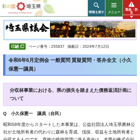
彩の国 埼玉県
緊急・防
情報を探す
メニュー
災
ページ番号：255837
掲載日：2024年7月12日
令和6年6月定例会 一般質問 質疑質問・答弁全文（小久
保憲一議員）
分収林事業における、県の損失を踏まえた債務返済計画に
ついて
Q 小久保憲一 議員（自民）
昭和58年度からスタートした本事業は、公益社団法人埼玉県農林公
社が土地所有者の代わりに森林を育成、伐採、収益を土地所有者と
分収するものです。森林の維持管理に係る資金は、本県や株式会社