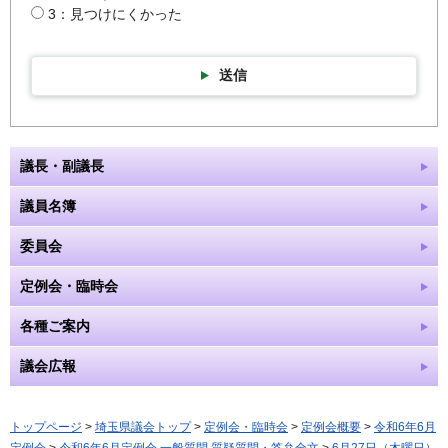
3：見つけにくかった
送信
議長・副議長
議員名簿
委員会
定例会・臨時会
各種ご案内
議会広報
トップページ
>
埼玉県議会トップ
>
定例会・臨時会
>
定例会概要
>
令和6年6月
定例会
>
令和6年6月定例会 一般質問 質疑質問・答弁全文
>
6月27日（木曜日）