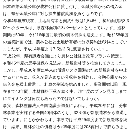
日本政策金融公庫が農林公社に貸し付け、金融公庫からの借入金
は、県が金融公庫に対し損失補償義務を負うものです。
令和4年度末現在、土地所有者と契約件数は1,546件、契約面積約3,3
00ヘクタールは、県森林面積の3パーセントとなっています。造林
期間は50年、令和16年度に最初の樹木伐採を迎えます。昭和58年度
の当初計画では、農林公社と土地所有者の分収契約は6対4としてい
ましたが、平成14年度より7.5対2.5に変更されています。
平成22年、県有識者会議により農林公社経営改革プランを策定し、
令和45年度の黒字確保を見込み、新規造林等を推進してきました。
しかし、平成30年度に将来の償還リスク回避のため新規造林を中止
するとともに、収入が見込めない分収林を解約し、金融公庫からの
借入金を繰上償還し、利息の削減を始めました。事業開始以降、現
在まで40年間、木材価格下落が続く中、昨年度のプラン見直しまで
にタイミングは何度もあったのではないでしょうか。
事実、森林整備法人全国協議会調査によれば、平成20年には、分収
林事業を実施する全国40団体のうち、32団体が新規造林から撤退し
ています。にもかかわらず、本県では平成29年度まで新規造林を続
け、結果、農林公社の債務は令和5年度には208億円まで膨らみまし