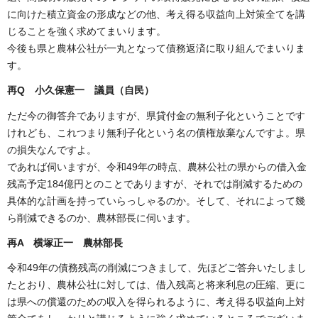
に向けた積立資金の形成などの他、考え得る収益向上対策全てを講
じることを強く求めてまいります。
今後も県と農林公社が一丸となって債務返済に取り組んでまいりま
す。
再
Q 小久保憲一 議員（自民）
ただ今の御答弁でありますが、県貸付金の無利子化ということです
けれども、これつまり無利子化という名の債権放棄なんですよ。県
の損失なんですよ。
であれば伺いますが、令和49年の時点、農林公社の県からの借入金
残高予定184億円とのことでありますが、それでは削減するための
具体的な計画を持っていらっしゃるのか。そして、それによって幾
ら削減できるのか、農林部長に伺います。
再A 横塚正一 農林部長
令和49年の債務残高の削減につきまして、先ほどご答弁いたしまし
たとおり、農林公社に対しては、借入残高と将来利息の圧縮、更に
は県への償還のための収入を得られるように、考え得る収益向上対