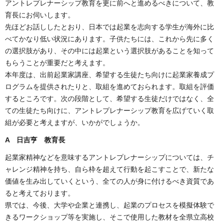
アントレプレナーシップ教育を更に前へと進めるべきについて、教
育長にお伺いします。
先ほどお話ししたとおり、日本では起業を志向する学生が海外に比
べてかなり低い状況にあります。子供たちには、これから先に多く
の選択肢があり、その中には起業という選択肢があることを知って
もらうことが重要だと考えます。
本年度は、出前起業家講座、希望する生徒たち向けに起業家養成プ
ログラムを提供されたりと、取組を進めておられます。取組を評価
するところです。次の段階として、希望する生徒だけではなく、全
ての生徒たち向けに、アントレプレナーシップ教育を広げていく取
組が必要と考えますが、いかがでしょうか。
A 日吉亨 教育長
起業家精神などを意味するアントレプレナーシップについては、チ
ャレンジ精神を持ち、自ら枠を超えて行動を起こすことで、新たな
価値を生み出していくという、全ての人が身に付けるべき資質であ
ると考えております。
県では、今後、大学や企業と連携し、起業のプロセスを模擬体験で
きるワークショップ等を実施し、そこで使用した教材を全県立高校