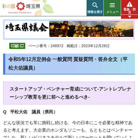
彩の国 埼玉県
緊急・防
情報を探す
メニュー
災
ページ番号：246972
掲載日：2023年12月28日
令和5年12月定例会 一般質問 質疑質問・答弁全文（平
松大佑議員）
スタートアップ・ベンチャー育成について-アントレプレナ
ーシップ教育を更に前へと進めるべき-
Q 平松大佑 議員（県民）
どんな状況でも常に挑戦し続ける、今の日本にこそ必要な精神であ
ると考えます。大企業のホンダもソニーも、もともとはベンチャー
でした。新しいビジネスモデルで新しいマーケットを開いていくよ