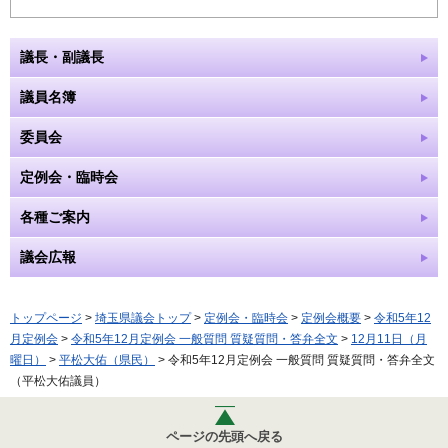
議長・副議長
議員名簿
委員会
定例会・臨時会
各種ご案内
議会広報
トップページ
>
埼玉県議会トップ
>
定例会・臨時会
>
定例会概要
>
令和5年12
月定例会
>
令和5年12月定例会 一般質問 質疑質問・答弁全文
>
12月11日（月
曜日）
>
平松大佑（県民）
> 令和5年12月定例会 一般質問 質疑質問・答弁全文
（平松大佑議員）
ページの先頭へ戻る