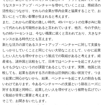
うなスタートアップ・ベンチャーを増やしていくことは、県経済の
活性化につながり、それらの企業が県内企業と協業することで、お
互いにとって良い影響が生まれると考えます。
また、これからの変化の激しい時代、49パーセントの仕事がAIに取
って代わられる可能性があると言われています。他方、今の子供た
ちの65パーセントは、今ない職業に就くと言われており、大きなチ
ャンスがある時代だとも言えます。
新たな活力の源であるスタートアップ・ベンチャーに対して支援を
しっかりしていくことと同じぐらい大切なこととして、いかに起業
したい人たちを増やすかという観点での取組があると考えます。経
産省も、諸外国と比較をして、日本ではベンチャーを起こす人がそ
もそも少ないというのが課題であるとしています。実際、他国と比
較しても、起業を志向する方の割合は圧倒的に低い状況です。つま
り起業に関心がないから、結果、ベンチャーを起こす人の割合も低
いわけであります。今あるベンチャーへの支援という顕在ニーズに
対する支援と同時に、起業したい人を増やすという裾野を広げてい
く取組が非常に重要と考えます。
そこで、お聞きをいたします。