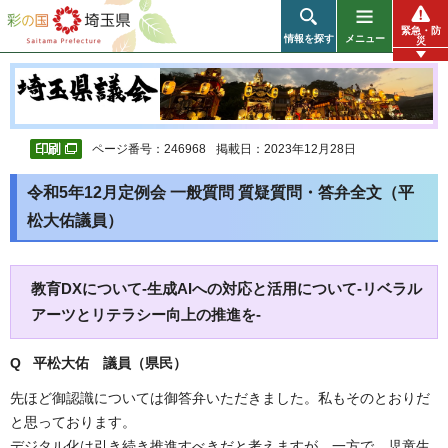
彩の国 埼玉県
緊急・防
情報を探す
メニュー
災
ページ番号：246968
掲載日：2023年12月28日
令和5年12月定例会 一般質問 質疑質問・答弁全文（平
松大佑議員）
教育DXについて-生成AIへの対応と活用について-リベラル
アーツとリテラシー向上の推進を-
Q 平松大佑 議員（県民）
先ほど御認識については御答弁いただきました。私もそのとおりだ
と思っております。
デジタル化は引き続き推進すべきだと考えますが、一方で、児童生