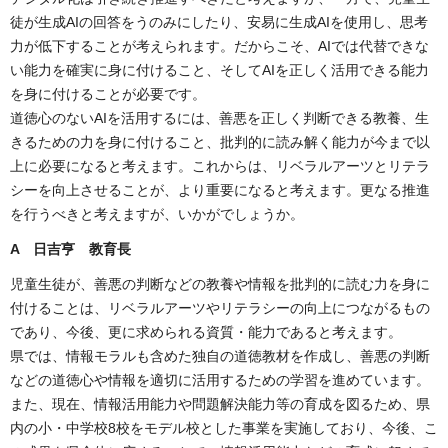
徒が生成AIの回答をうのみにしたり、安易に生成AIを使用し、思考
力が低下することが考えられます。だからこそ、AIでは代替できな
い能力を確実に身に付けること、そしてAIを正しく活用できる能力
を身に付けることが必要です。
道徳心のないAIを活用するには、善悪を正しく判断できる教養、生
きるための力を身に付けること、批判的に読み解く能力が今まで以
上に必要になると考えます。これからは、リベラルアーツとリテラ
シーを向上させることが、より重要になると考えます。更なる推進
を行うべきと考えますが、いかがでしょうか。
A 日吉亨 教育長
児童生徒が、善悪の判断などの教養や情報を批判的に読む力を身に
付けることは、リベラルアーツやリテラシーの向上につながるもの
であり、今後、更に求められる資質・能力であると考えます。
県では、情報モラルも含めた独自の道徳教材を作成し、善悪の判断
などの道徳心や情報を適切に活用するための学習を進めています。
また、現在、情報活用能力や問題解決能力等の育成を図るため、県
内の小・中学校8校をモデル校とした事業を実施しており、今後、こ