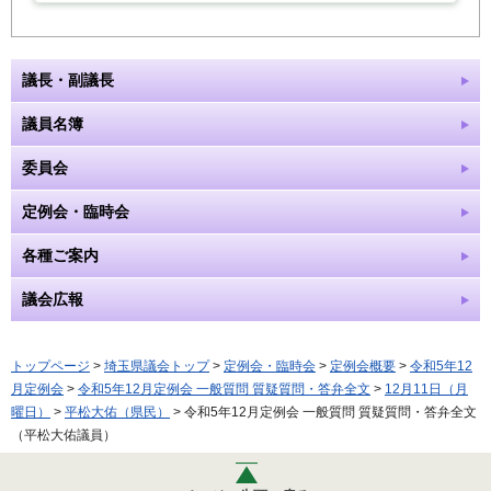
議長・副議長
議員名簿
委員会
定例会・臨時会
各種ご案内
議会広報
トップページ
>
埼玉県議会トップ
>
定例会・臨時会
>
定例会概要
>
令和5年12
月定例会
>
令和5年12月定例会 一般質問 質疑質問・答弁全文
>
12月11日（月
曜日）
>
平松大佑（県民）
> 令和5年12月定例会 一般質問 質疑質問・答弁全文
（平松大佑議員）