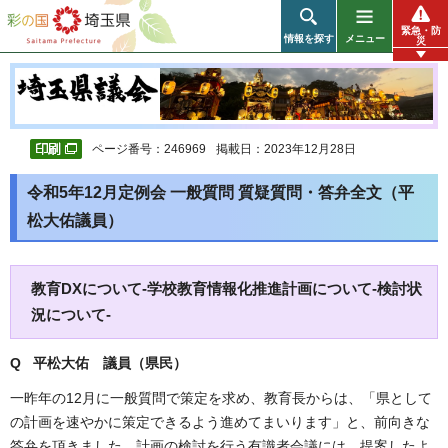
彩の国 埼玉県
緊急・防
情報を探す
メニュー
災
ページ番号：246969
掲載日：2023年12月28日
令和5年12月定例会 一般質問 質疑質問・答弁全文（平
松大佑議員）
教育DXについて-学校教育情報化推進計画について-検討状
況について-
Q 平松大佑 議員（県民）
一昨年の12月に一般質問で策定を求め、教育長からは、「県として
の計画を速やかに策定できるよう進めてまいります」と、前向きな
答弁を頂きました。計画の検討を行う有識者会議には、提案したよ