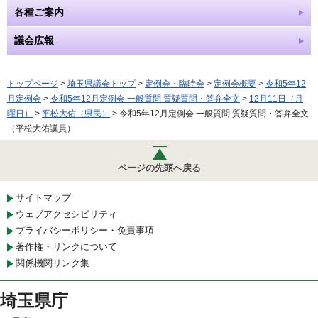
各種ご案内
議会広報
トップページ
>
埼玉県議会トップ
>
定例会・臨時会
>
定例会概要
>
令和5年12
月定例会
>
令和5年12月定例会 一般質問 質疑質問・答弁全文
>
12月11日（月
曜日）
>
平松大佑（県民）
> 令和5年12月定例会 一般質問 質疑質問・答弁全文
（平松大佑議員）
ページの先頭へ戻る
サイトマップ
ウェブアクセシビリティ
プライバシーポリシー・免責事項
著作権・リンクについて
関係機関リンク集
埼玉県庁