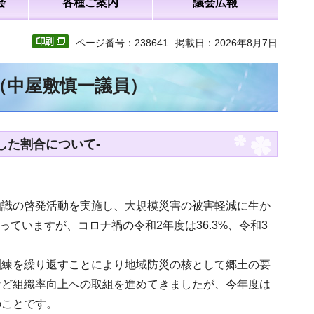
会
各種ご案内
議会広報
ページ番号：238641
掲載日：2026年8月7日
文（中屋敷慎一議員）
した割合について-
知識の啓発活動を実施し、大規模災害の被害軽減に生か
っていますが、コロナ禍の令和2年度は36.3%、令和3
訓練を繰り返すことにより地域防災の核として郷土の要
など組織率向上への取組を進めてきましたが、今年度は
のことです。