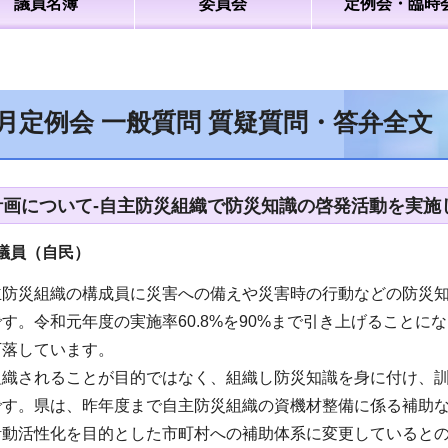
議員名簿
委員会
定例会・臨時
6月定例会 一般質問 質疑質問・答弁全
計画について-自主防災組織で防災知識の啓発活動を実施
議員（自民）
主防災組織の構成員に災害への備えや災害時の行動などの防災
す。令和元年度の実施率60.8%を90%まで引き上げることにな
下落しています。
組織されることが目的ではなく、組織し防災知識を身に付け、
です。県は、昨年度まで自主防災組織の資機材整備に係る補助
活動活性化を目的とした市町村への補助体系に変更していると