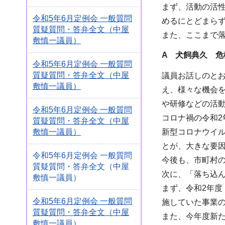
まず、活動の活
令和5年6月定例会 一般質問
めるにとどまら
質疑質問・答弁全文（中屋
また、ここまで落
敷慎一議員）
A 犬飼典久 危
令和5年6月定例会 一般質問
質疑質問・答弁全文（中屋
議員お話しのと
敷慎一議員）
え、様々な機会
や研修などの活
令和5年6月定例会 一般質問
コロナ禍の令和
質疑質問・答弁全文（中屋
敷慎一議員）
新型コロナウイ
とが、大きな要
令和5年6月定例会 一般質問
今後も、市町村
質疑質問・答弁全文（中屋
次に、「落ち込
敷慎一議員）
まず、令和2年
令和5年6月定例会 一般質問
施していた事業
質疑質問・答弁全文（中屋
また、今年度新
敷慎一議員）