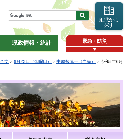
組織から
探す
緊急・防災
県政情報・統計
弁全文
>
6月23日（金曜日）
>
中屋敷慎一（自民）
> 令和5年6月