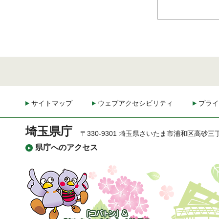
サイトマップ
ウェブアクセシビリティ
プライ
埼玉県庁
〒330-9301 埼玉県さいたま市浦和区高砂三
県庁へのアクセス
「コバトン」&「さいた