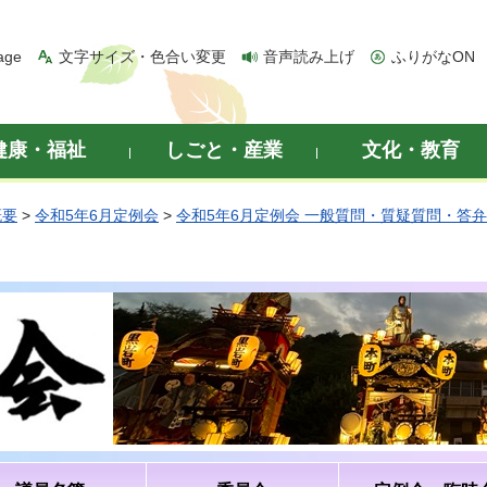
age
文字サイズ・色合い変更
音声読み上げ
ふりがなON
健康・福祉
しごと・産業
文化・教育
概要
>
令和5年6月定例会
>
令和5年6月定例会 一般質問・質疑質問・答