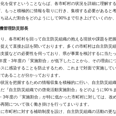
性化を促すということならば、各市町村の状況を詳細に理解す
ず、もっと積極的に情報を取りに行き、集積する必要があると
ち込んだ割合をどのようにして90%まで引き上げていくのか
機管理防災部長
おり、各市町村を回って自主防災組織の抱える現状や課題を把
を捉えて直接お話を聞いております。多くの市町村は自主防災
動支援などの必要性を伺っており、県が事業を検討するに当た
2年度・3年度の「実施割合」が低下したことから、その理由に
ルスに感染することを防止するため、これまで対面で実施して
因であることが分かっております。
の状況を把握するための情報収集を積極的に行い、自主防災組
んだ『自主防災組織での啓発活動実施割合』をどのように90％
度・3年度の「実施割合」が特に低かった市町村に対しては、改
の再開について強く働き掛けを行ってまいります。
たに市町村に対する補助制度を設け、自主防災組織の活動の更