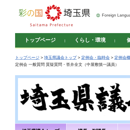
彩の国 埼玉県
Foreign Langu
トップページ
くらし・環境
トップページ
>
埼玉県議会トップ
>
定例会・臨時会
>
定例会
定例会 一般質問 質疑質問・答弁全文（中屋敷慎一議員）