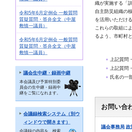
織が実施する「
自主防災組織の
令和5年6月定例会 一般質問
質疑質問・答弁全文（中屋
を活用いただけ
敷慎一議員）
これらの取組によ
るよう、市町村
令和5年6月定例会 一般質問
質疑質問・答弁全文（中屋
敷慎一議員）
上記質問
上記質問
議会生中継・録画中継
氏名の一
本会議及び予算特別委
員会の生中継・録画中
継をご覧になれます。
お問い合
会議録検索システム（別ウ
ィンドウで開きます）
議会事務局
政
会議録の内容を、検索