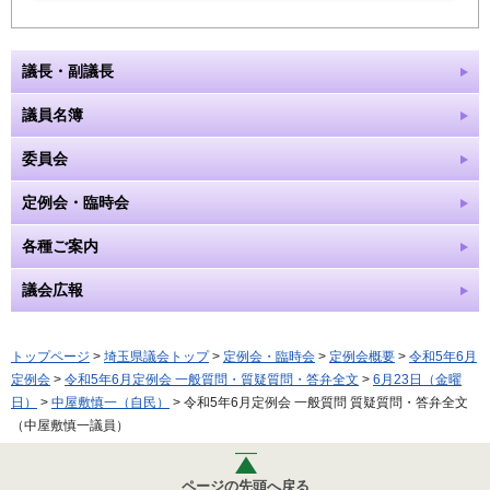
議長・副議長
議員名簿
委員会
定例会・臨時会
各種ご案内
議会広報
トップページ
>
埼玉県議会トップ
>
定例会・臨時会
>
定例会概要
>
令和5年6月
定例会
>
令和5年6月定例会 一般質問・質疑質問・答弁全文
>
6月23日（金曜
日）
>
中屋敷慎一（自民）
> 令和5年6月定例会 一般質問 質疑質問・答弁全文
（中屋敷慎一議員）
ページの先頭へ戻る