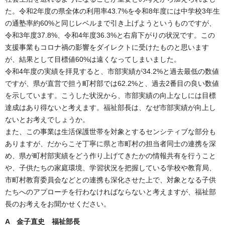
た。令和2年度の県全体の利用率43.7%を令和8年度には中学校3年生
の通塾率約60%と同じレベルまで引き上げようというものですが、
令和3年度37.8%、令和4年度36.3%と右肩下がりの状況です。この
支援事業もコロナ禍の影響をダイレクトに受けたものと思います
が、結果として目標値60%は遠くなってしまいました。
令和4年度の実績を拝見すると、市部実績が34.2%と過去最低の数値
ですが、県が直営で担う町村部では62.2%と、過去2番目の良い数値
を示しています。こうした状況から、市部実績の向上なしには目標
達成はあり得ないと考えます。福祉部長は、なぜ市部実績が向上し
ないとお考えでしょうか。
また、この事業は生活保護世帯を対象とするセンシティブな部分も
ありますが、だからこそ丁寧に県と市町村の担当者同士の連携を深
め、県が町村部実績をどう作り上げてきたかの情報共有を行うこと
や、子供たちの家庭環境、学習状況を把握している学校や教育局、
市町村教育委員会などとの連携も深化させた上で、対象となる子供
たちへのアプローチを行わなければならないと考えますが、福祉部
長のお考えをお聞かせください。
A 金子直史 福祉部長