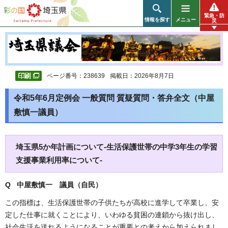
彩の国 埼玉県
緊急・防
情報を探す
メニュー
災
ページ番号：238639
掲載日：2026年8月7日
令和5年6月定例会 一般質問 質疑質問・答弁全文（中屋
敷慎一議員）
埼玉県5か年計画について-生活保護世帯の中学3年生の学習
支援事業利用率について-
Q 中屋敷慎一 議員（自民）
この指標は、生活保護世帯の子供たちが高校に進学して卒業し、安
定した仕事に就くことにより、いわゆる貧困の連鎖から抜け出し、
社会生活を送れるようになることが重要との考えから加えられまし