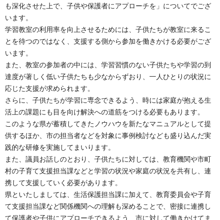
も深化させた上で、子供や保護者にアプローチを」についてでござ
います。
学習教室の利用率を向上させるためには、子供たちが教室に来るこ
とを待つのではなく、支援する側から参加を働きかける必要がござ
います。
また、教室の参加者の中には、学習習慣のない子供たちや学習の到
達度が著しく低い子供たちも少なからずおり、一人ひとりの状況に
応じた支援が求められます。
さらに、子供たちが学習に専念できるよう、時には家庭が抱える生
活上の課題にも目を向け解決への道筋をつける必要もあります。
このような県が蓄積してきたノウハウを新たなマニュアルとして提
供するほか、市の担当者などを対象に事例検討なども盛り込んだ実
践的な研修を実施してまいります。
また、議員お話しのとおり、子供たちに対しては、教育機関や市町
村の子育て支援担当課などと学習の状況や家庭の状況を共有し、連
携して支援していく必要があります。
県といたしましては、生活保護担当課に加えて、教育委員会や子育
て支援担当課など関係機関への理解も深めることで、密接に連携し
て保護者や子供にアプローチできるよう、市に対して働きかけてま