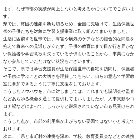
まず、なぜ市部の実績が向上しないと考えるかについてでございま
す。
県では、貧困の連鎖を断ち切るため、全国に先駆けて、生活保護世
帯の子供たちを対象に学習支援事業に取り組んでまいりました。
生活に困窮する世帯では、障害や病気のケアなどの複合的な問題を
抱えて将来への見通しが立たず、子供の教育にまで目が行き届かな
い保護者や学習意欲を失っている子供もいることから、事業になか
なか参加していただけない状況もございます。
そこで、県では学習支援員が生活保護世帯の自宅を訪問し、保護者
や子供に学ぶことの大切さを理解してもらい、自らの意志で学習教
室に参加できるように丁寧に支援をしております。
こうしたノウハウを、市に対しましては、これまでも説明会や監査
などあらゆる機会を通じて提供してまいりましたが、人事異動やコ
ロナ禍などによって、しっかりと継承されていない市も見受けられ
ます。
こうした点が、市部の利用率が上がらない要因ではないかと考えて
おります。
次に、「県と市町村の連携を深め、学校、教育委員会などとの連携