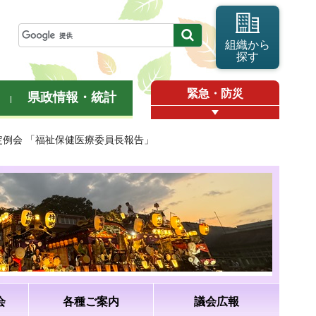
組織から
探す
緊急・防災
県政情報・統計
月定例会 「福祉保健医療委員長報告」
会
各種ご案内
議会広報