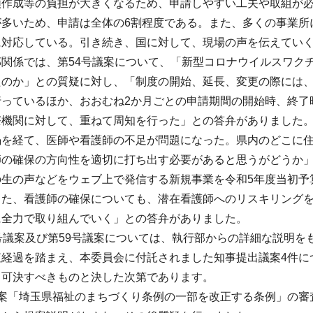
類作成等の負担が大きくなるため、申請しやすい工夫や取組が
が多いため、申請は全体の6割程度である。また、多くの事業所
に対応している。引き続き、国に対して、現場の声を伝えてい
部関係では、第54号議案について、「新型コロナウイルスワク
のか」との質疑に対し、「制度の開始、延長、変更の際には、登
行っているほか、おおむね2か月ごとの申請期間の開始時、終了
療機関に対して、重ねて周知を行った」との答弁がありました
禍を経て、医師や看護師の不足が問題になった。県内のどこに
師の確保の方向性を適切に打ち出す必要があると思うがどうか
の生の声などをウェブ上で発信する新規事業を令和5年度当初予
また、看護師の確保についても、潜在看護師へのリスキリング
に全力で取り組んでいく」との答弁がありました。
号議案及び第59号議案については、執行部からの詳細な説明を
査経過を踏まえ、本委員会に付託されました知事提出議案4件に
り可決すべきものと決した次第であります。
議案「埼玉県福祉のまちづくり条例の一部を改正する条例」の審