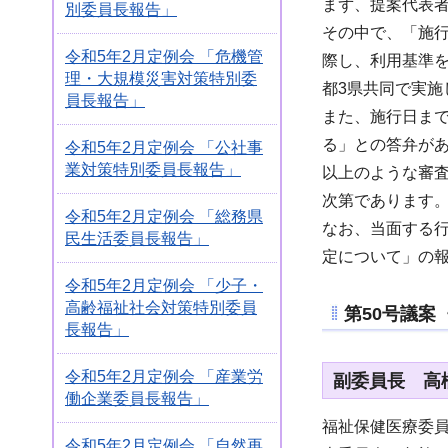
まず、提案代表
別委員長報告」
その中で、「施行
令和5年2月定例会 「危機管
際し、利用基準
理・大規模災害対策特別委
都3県共同で実施
員長報告」
また、施行日ま
る」との答弁が
令和5年2月定例会 「公社事
業対策特別委員長報告」
以上のような審
次第であります
令和5年2月定例会 「総務県
なお、当面する
民生活委員長報告」
定について」の
令和5年2月定例会 「少子・
高齢福祉社会対策特別委員
第50号議案
長報告」
令和5年2月定例会 「産業労
副委員長 高
働企業委員長報告」
福祉保健医療委
令和5年2月定例会 「自然再