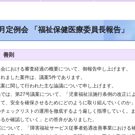
2月定例会 「福祉保健医療委員長報告」
 善則
員会における審査経過の概要について、御報告申し上げます。
れました案件は、議案5件であります。
議案に関して行われた主な論議について申し上げます。
係では、第27号議案について、「児童福祉法施行条例の改正に
して、安全を確保させるためにどのように取り組んでいくのか
のチェックリストの運用を徹底するよう厳しく指導していく。
いるか確認していく」との答弁がありました。
議案について、「障害福祉サービス従事者処遇改善事業における