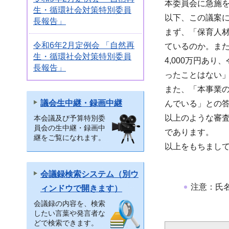
本委員会に急施を
生・循環社会対策特別委員
以下、この議案
長報告」
まず、「保育人
令和6年2月定例会 「自然再
ているのか。ま
生・循環社会対策特別委員
4,000万円あり
長報告」
ったことはない
また、「本事業の
議会生中継・録画中継
んでいる」との
以上のような審
本会議及び予算特別委
員会の生中継・録画中
であります。
継をご覧になれます。
以上をもちまし
会議録検索システム（別ウ
注意：氏
ィンドウで開きます）
会議録の内容を、検索
したい言葉や発言者な
どで検索できます。