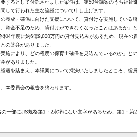
要するとして付託されました案件は、第50号議案のうち福祉
に関して行われた主な論議について申し上げます。
材の養成・確保に向けた支援について、貸付けを実施している
た、資金不足のため、貸付けができなくなったことはあるか」と
、令和4年度に約6億9,000万円の貸付見込みがあるため、現在の
」との答弁がありました。
実施により、どの程度の保育士確保を見込んでいるのか」との
答弁がありました。
査経過を踏まえ、本議案について採決いたしましたところ、総
て、本委員会の報告を終わります。
名の一部にJIS規格第1・2水準にない文字があるため、第1・