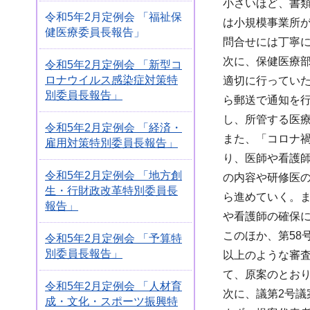
小さいほど、書
令和5年2月定例会 「福祉保
は小規模事業所
健医療委員長報告」
問合せには丁寧
次に、保健医療
令和5年2月定例会 「新型コ
ロナウイルス感染症対策特
適切に行っていた
別委員長報告」
ら郵送で通知を
し、所管する医
令和5年2月定例会 「経済・
また、「コロナ
雇用対策特別委員長報告」
り、医師や看護
令和5年2月定例会 「地方創
の内容や研修医
生・行財政改革特別委員長
ら進めていく。
報告」
や看護師の確保
このほか、第58
令和5年2月定例会 「予算特
別委員長報告」
以上のような審
て、原案のとお
令和5年2月定例会 「人材育
次に、議第2号
成・文化・スポーツ振興特