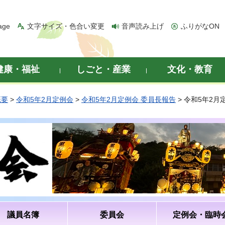
age
文字サイズ・色合い変更
音声読み上げ
ふりがなON
健康・福祉
しごと・産業
文化・教育
概要
>
令和5年2月定例会
>
令和5年2月定例会 委員長報告
> 令和5年2
議員名簿
委員会
定例会・臨時