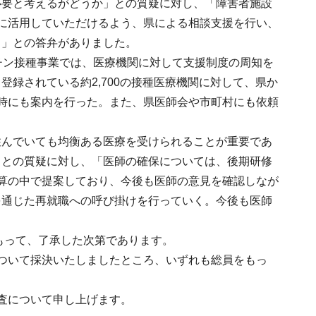
必要と考えるがどうか」との質疑に対し、「障害者施設
に活用していただけるよう、県による相談支援を行い、
く」との答弁がありました。
チン接種事業では、医療機関に対して支援制度の周知を
録されている約2,700の接種医療機関に対して、県か
時にも案内を行った。また、県医師会や市町村にも依頼
。
住んでいても均衡ある医療を受けられることが重要であ
」との質疑に対し、「医師の確保については、後期研修
算の中で提案しており、今後も医師の意見を確認しなが
を通じた再就職への呼び掛けを行っていく。今後も医師
もって、了承した次第であります。
ついて採決いたしましたところ、いずれも総員をもっ
査について申し上げます。