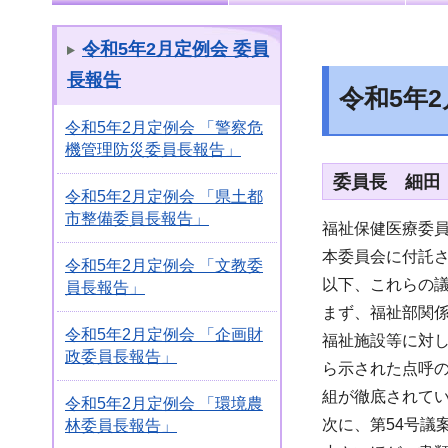
令和5年2月定例会 委員
長報告
令和5年
令和5年2月定例会 「警察危
機管理防災委員長報告」
委員長 細田
令和5年2月定例会 「県土都
市整備委員長報告」
福祉保健医療委
本委員会に付託さ
令和5年2月定例会 「文教委
以下、これらの
員長報告」
まず、福祉部関
令和5年2月定例会 「企画財
福祉施設等に対
政委員長報告」
ら示された点呼
組が徹底されて
令和5年2月定例会 「環境農
次に、第54号
林委員長報告」