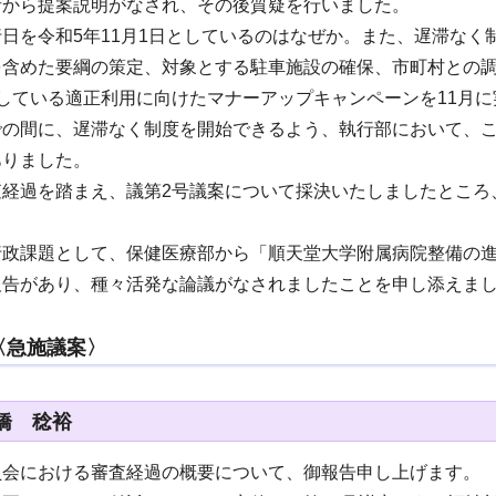
者から提案説明がなされ、その後質疑を行いました。
日を令和5年11月1日としているのはなぜか。また、遅滞な
を含めた要綱の策定、対象とする駐車施設の確保、市町村との調
している適正利用に向けたマナーアップキャンペーンを11月
での間に、遅滞なく制度を開始できるよう、執行部において、
ありました。
査経過を踏まえ、議第2号議案について採決いたしましたところ
。
行政課題として、保健医療部から「順天堂大学附属病院整備の
報告があり、種々活発な論議がなされましたことを申し添えま
〈急施議案〉
橋 稔裕
員会における審査経過の概要について、御報告申し上げます。