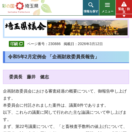
彩の国 埼玉県
緊急・防
情報を探す
メニュー
災
ページ番号：230886
掲載日：2026年3月12日
令和5年2月定例会 「企画財政委員長報告」
委員長 藤井 健志
企画財政委員会における審査経過の概要について、御報告申し上げ
ます。
本委員会に付託されました案件は、議案8件であります。
以下、これらの議案に関して行われた主な論議について申し上げま
す。
まず、第22号議案について、「と畜検査手数料の値上げについて、