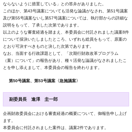
ならないように措置している」との答弁がありました。
このほか、第43号議案についても活発な論議がなされ、第51号議案
及び第55号議案ないし第57号議案については、執行部からの詳細な
説明をもって、了承した次第であります。
以上のような審査経過を踏まえ、本委員会に付託されました議案8件
について採決いたしましたところ、いずれも総員をもって、原案の
とおり可決すべきものと決した次第であります。
なお、当面する行政課題として、「次期行財政改革プログラム
（案）について」の報告があり、種々活発な論議がなされましたこ
とを申し添えまして、本委員会の報告を終わります。
第50号議案、第53号議案〈急施議案〉
副委員長 逢澤 圭一郎
企画財政委員会における審査経過の概要について、御報告申し上げ
ます。
本委員会に付託されました案件は、議案2件であります。