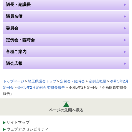
議長・副議長
議員名簿
委員会
定例会・臨時会
各種ご案内
議会広報
トップページ
>
埼玉県議会トップ
>
定例会・臨時会
>
定例会概要
>
令和5年2月
定例会
>
令和5年2月定例会 委員長報告
> 令和5年2月定例会 「企画財政委員長
報告」
ページの先頭へ戻る
サイトマップ
ウェブアクセシビリティ