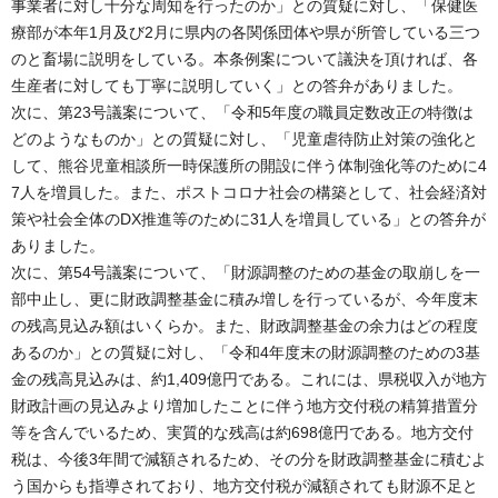
事業者に対し十分な周知を行ったのか」との質疑に対し、「保健医
療部が本年1月及び2月に県内の各関係団体や県が所管している三つ
のと畜場に説明をしている。本条例案について議決を頂ければ、各
生産者に対しても丁寧に説明していく」との答弁がありました。
次に、第23号議案について、「令和5年度の職員定数改正の特徴は
どのようなものか」との質疑に対し、「児童虐待防止対策の強化と
して、熊谷児童相談所一時保護所の開設に伴う体制強化等のために4
7人を増員した。また、ポストコロナ社会の構築として、社会経済対
策や社会全体のDX推進等のために31人を増員している」との答弁が
ありました。
次に、第54号議案について、「財源調整のための基金の取崩しを一
部中止し、更に財政調整基金に積み増しを行っているが、今年度末
の残高見込み額はいくらか。また、財政調整基金の余力はどの程度
あるのか」との質疑に対し、「令和4年度末の財源調整のための3基
金の残高見込みは、約1,409億円である。これには、県税収入が地方
財政計画の見込みより増加したことに伴う地方交付税の精算措置分
等を含んでいるため、実質的な残高は約698億円である。地方交付
税は、今後3年間で減額されるため、その分を財政調整基金に積むよ
う国からも指導されており、地方交付税が減額されても財源不足と