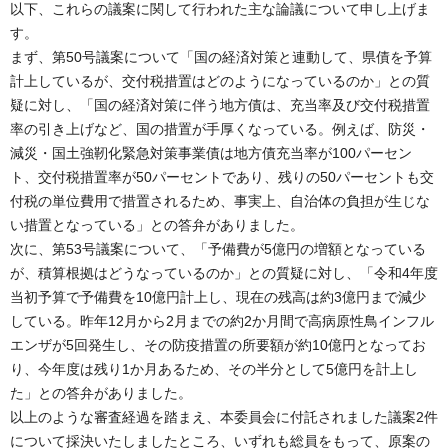
以下、これらの議案に関して行われた主な論議について申し上げま
す。
まず、第50号議案について「国の経済対策と連動して、県債を予算
計上しているが、交付税措置はどのようになっているのか」との質
疑に対し、「国の経済対策に伴う地方債は、充当率及び交付税措置
率の引き上げなど、国の措置が手厚くなっている。例えば、防災・
減災・国土強靭化緊急対策事業債は地方債充当率が100パーセン
ト、交付税措置率が50パーセントであり、残りの50パーセントも交
付税の単位費用で措置されるため、事実上、自治体の負担が生じな
い措置となっている」との答弁がありました。
次に、第53号議案について、「予備費が5億円の増額となっている
が、積算根拠はどうなっているのか」との質疑に対し、「令和4年度
当初予算で予備費を10億円計上し、現在の残高は約3億円まで減少
している。昨年12月から2月までの約2か月間で高病原性鳥インフル
エンザが5回発生し、その防疫措置の所要額が約10億円となってお
り、今年度は残り1か月あるため、その半分として5億円を計上し
た」との答弁がありました。
以上のような審査経過を踏まえ、本委員会に付託されました議案2件
について採決いたしましたところ、いずれも総員をもって、原案の