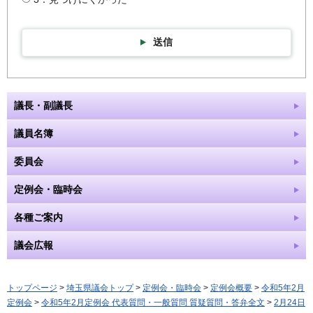
送信
議長・副議長
議員名簿
委員会
定例会・臨時会
各種ご案内
議会広報
トップページ
>
埼玉県議会トップ
>
定例会・臨時会
>
定例会概要
>
令和5年2月
定例会
>
令和5年2月定例会 代表質問・一般質問 質疑質問・答弁全文
>
2月24日