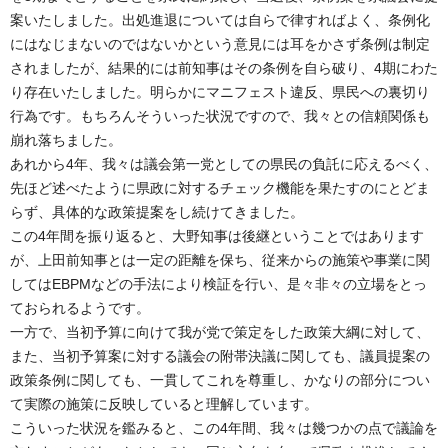
案いたしました。出処進退については自らで律すればよく、条例化
にはなじまないのではないかという意見には耳をかさず条例は制定
されましたが、結果的には前知事はその条例を自ら破り、4期にわた
り存在いたしました。明らかにマニフェスト違反、県民への裏切り
行為です。もちろんそういった状況ですので、我々との信頼関係も
崩れ落ちました。
あれから4年、我々は議会第一党としての県民の負託に応えるべく、
先ほど述べたように県政に対するチェック機能を果たすのにとどま
らず、具体的な政策提案をし続けてきました。
この4年間を振り返ると、大野知事は後継ということではあります
が、上田前知事とは一定の距離を保ち、従来からの施策や事業に関
してはEBPMなどの手法により検証を行い、是々非々の立場をとっ
ておられるようです。
一方で、当初予算に向けて我が党で策定をした政策大綱に対して、
また、当初予算案に対する議会の附帯決議に関しても、議員提案の
政策条例に関しても、一貫してこれを尊重し、かなりの部分につい
て実際の施策に反映していると理解しています。
こういった状況を鑑みると、この4年間、我々は幾つかの点で議論を