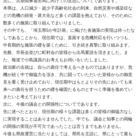
次に、次期知事選出馬に向けての意思についてであります。
本県は、人口減少・超少子高齢化社会の到来、自然災害や感染症な
どの危機の頻発・甚大化など多くの課題を抱えており、そのために
数多くの施策に取り組んでまいりました。
その中でも、「埼玉県5か年計画」に掲げた各施策の実現は待ったな
しであることから、現任期では、直面する危機対応を行いつつも、
中長期的な施策の礎を築くために、引き続き真摯に取り組みます。
先般、市長会並びに町村会の皆様から出馬要請を頂きました。ま
た、報道で小島議員のお考えもお伺いをいたしました。
政治家の去就は、自らの責任で考えるべきものではありますが、危
機が続く中で御協力を頂き、共に闘っていただいた皆様からの御意
見を重く受け止めており、現任期中はもとよりその先においても未
来への責任を担うための礎を確固たるものとすべく準備を進めてい
きたいと考えております。
次に、今後の議会との関係性についてであります。
先に述べたとおり、現任期の様々な課題は多くの皆様の御協力なし
に実現することはありませんでした。中でも、議会と知事との両輪
の関係の実現が不可欠であったことは言うまでもありません。
今後も県政運営に当たりましては、県民を主語に、県にとって最も