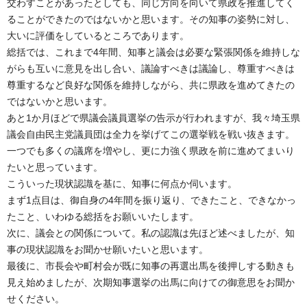
交わすことがあったとしても、同じ方向を向いて県政を推進してく
ることができたのではないかと思います。その知事の姿勢に対し、
大いに評価をしているところであります。
総括では、これまで4年間、知事と議会は必要な緊張関係を維持しな
がらも互いに意見を出し合い、議論すべきは議論し、尊重すべきは
尊重するなど良好な関係を維持しながら、共に県政を進めてきたの
ではないかと思います。
あと1か月ほどで県議会議員選挙の告示が行われますが、我々埼玉県
議会自由民主党議員団は全力を挙げてこの選挙戦を戦い抜きます。
一つでも多くの議席を増やし、更に力強く県政を前に進めてまいり
たいと思っています。
こういった現状認識を基に、知事に何点か伺います。
まず1点目は、御自身の4年間を振り返り、できたこと、できなかっ
たこと、いわゆる総括をお願いいたします。
次に、議会との関係について。私の認識は先ほど述べましたが、知
事の現状認識をお聞かせ願いたいと思います。
最後に、市長会や町村会が既に知事の再選出馬を後押しする動きも
見え始めましたが、次期知事選挙の出馬に向けての御意思をお聞か
せください。