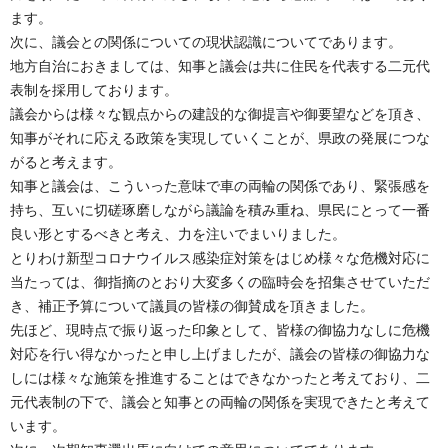
ます。
次に、議会との関係についての現状認識についてであります。
地方自治におきましては、知事と議会は共に住民を代表する二元代
表制を採用しております。
議会からは様々な観点からの建設的な御提言や御要望などを頂き、
知事がそれに応える政策を実現していくことが、県政の発展につな
がると考えます。
知事と議会は、こういった意味で車の両輪の関係であり、緊張感を
持ち、互いに切磋琢磨しながら議論を積み重ね、県民にとって一番
良い形とするべきと考え、力を注いでまいりました。
とりわけ新型コロナウイルス感染症対策をはじめ様々な危機対応に
当たっては、御指摘のとおり大変多くの臨時会を招集させていただ
き、補正予算について議員の皆様の御賛成を頂きました。
先ほど、現時点で振り返った印象として、皆様の御協力なしに危機
対応を行い得なかったと申し上げましたが、議会の皆様の御協力な
しには様々な施策を推進することはできなかったと考えており、二
元代表制の下で、議会と知事との両輪の関係を実現できたと考えて
います。