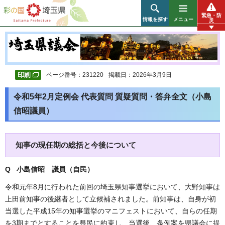
彩の国 埼玉県
緊急・防
情報を探す
メニュー
災
ページ番号：231220
掲載日：2026年3月9日
令和5年2月定例会 代表質問 質疑質問・答弁全文（小島
信昭議員）
知事の現任期の総括と今後について
Q 小島信昭 議員（自民）
令和元年8月に行われた前回の埼玉県知事選挙において、大野知事は
上田前知事の後継者として立候補されました。前知事は、自身が初
当選した平成15年の知事選挙のマニフェストにおいて、自らの任期
を3期までとすることを県民に約束し、当選後、条例案を県議会に提