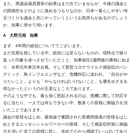
また、県議会議員選挙の結果はまだ出ていませんが、今後の議会と
の関係性をどのように進めるつもりなのか、日本一暮らしやすい埼
玉づくりを議会と共にやっていくというお気持ちがあるのでしょう
か、知事に併せて伺います。
A 大野元裕 知事
まず、4年間の総括についてでございます。
まだ任期を残している中、総括には至らないものの、現時点で振り
返った印象を述べさせていただくと、知事就任2週間後の豚熱に始ま
り、令和元年東日本台風、そして新型コロナウイルス感染症のパン
デミック、鳥インフルエンザなど、危機対応に追われ、「自分がや
りたいこと」よりも「やらなければいけないこと」を優先せざるを
得なかったというのが正直なところであります。
そのような中でも、最も強く想起されるのは、危機に際して対応す
るに当たり、一人では何もできない中、数多くの皆様に御協力を頂
いたことであります。
議会の皆様をはじめ、最前線で奮闘された医療関係者の皆様をはじ
めとするエッセンシャルワーカーの皆様、そして感染症対策に御協
力を頂いた全ての皆様に対し、改めて心から感謝でいっぱいであり