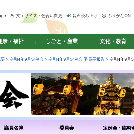
age
文字サイズ・色合い変更
音声読み上げ
ふりがなON
健康・福祉
しごと・産業
文化・教育
概要
>
令和4年9月定例会
>
令和4年9月定例会 委員長報告
> 令和4年9
議員名簿
委員会
定例会・臨時