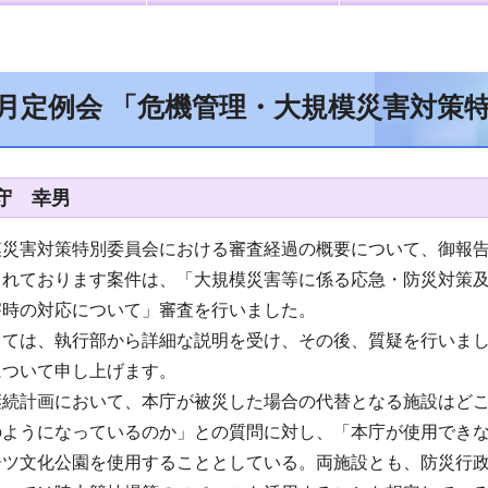
9月定例会 「危機管理・大規模災害対策
守 幸男
模災害対策特別委員会における審査経過の概要について、御報
されております案件は、「大規模災害等に係る応急・防災対策
害時の対応について」審査を行いました。
しては、執行部から詳細な説明を受け、その後、質疑を行いま
について申し上げます。
継続計画において、本庁が被災した場合の代替となる施設はど
のようになっているのか」との質問に対し、「本庁が使用でき
ーツ文化公園を使用することとしている。両施設とも、防災行