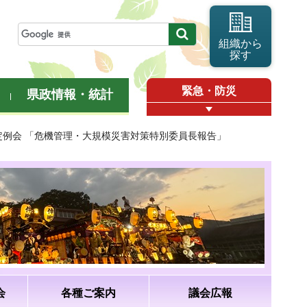
組織から
探す
緊急・防災
県政情報・統計
月定例会 「危機管理・大規模災害対策特別委員長報告」
会
各種ご案内
議会広報