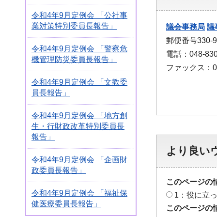
令和4年9月定例会 「公社事
業対策特別委員長報告」
議会事務局
議
郵便番号330
令和4年9月定例会 「警察危
電話：048-830
機管理防災委員長報告」
ファックス：048
令和4年9月定例会 「文教委
員長報告」
令和4年9月定例会 「地方創
生・行財政改革特別委員長
報告」
より良い
令和4年9月定例会 「企画財
政委員長報告」
このページの
令和4年9月定例会 「福祉保
1：役に立
健医療委員長報告」
このページの