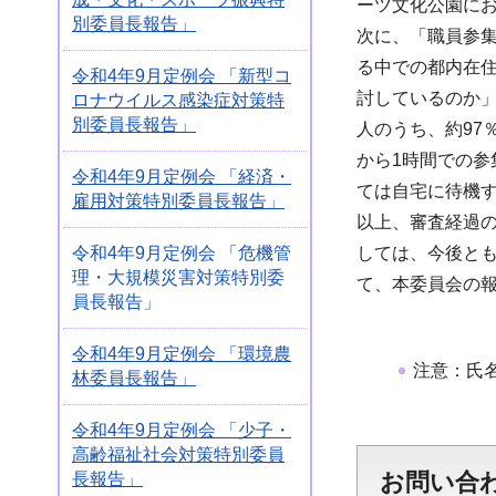
ーツ文化公園に
別委員長報告」
次に、「職員参
る中での都内在
令和4年9月定例会 「新型コ
討しているのか」
ロナウイルス感染症対策特
別委員長報告」
人のうち、約97
から1時間での参
令和4年9月定例会 「経済・
ては自宅に待機
雇用対策特別委員長報告」
以上、審査経過
しては、今後と
令和4年9月定例会 「危機管
理・大規模災害対策特別委
て、本委員会の
員長報告」
令和4年9月定例会 「環境農
注意：氏
林委員長報告」
令和4年9月定例会 「少子・
高齢福祉社会対策特別委員
お問い合
長報告」