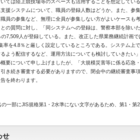
おいては陸上競技場等のスペースも活用することを想定してい
集支援システムについて、職員の登録人数はどうか。また、参
住職員の参集など、無理に全員が参集しない方がよいケースも
との質問に対し、「同システムへの登録は、警察本部を除いた全
％の7,509人が登録している。また、改正した県業務継続計
集率を4.8％と厳しく設定しているところである。システム上
するよう配信するなど、運用方法についても検討していきたい
の概要について申し上げましたが、「大規模災害等に係る応急
も引き続き審査する必要がありますので、閉会中の継続審査事
報告を終わります。
名の一部にJIS規格第1・2水準にない文字があるため、第1・
わせ