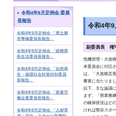
令和4年9月定例会 委員
長報告
令和4年
令和4年9月定例会 「県土都
市整備委員長報告」
副委員長 権
令和4年9月定例会 「総務県
民生活委員長報告」
危機管理・大規
本委員会に付託
令和4年9月定例会 「自然再
は、「大規模災
生・循環社会対策特別委員
長報告」
審査に当たりま
以下、主な論議
令和4年9月定例会 「産業労
まず、「県業務
働企業委員長報告」
の確保状況はど
ければ熊谷スポ
令和4年9月定例会 「人材育
成・文化・スポーツ振興特