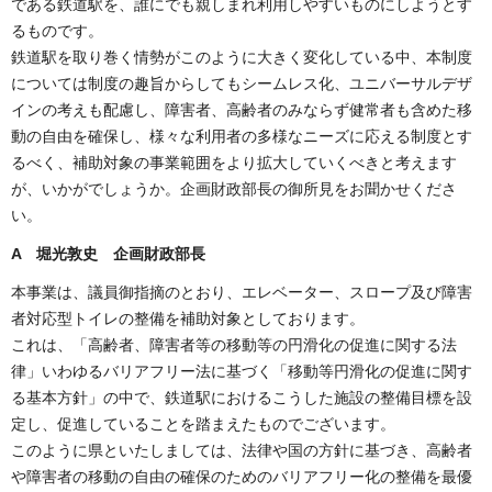
である鉄道駅を、誰にでも親しまれ利用しやすいものにしようとす
るものです。
鉄道駅を取り巻く情勢がこのように大きく変化している中、本制度
については制度の趣旨からしてもシームレス化、ユニバーサルデザ
インの考えも配慮し、障害者、高齢者のみならず健常者も含めた移
動の自由を確保し、様々な利用者の多様なニーズに応える制度とす
るべく、補助対象の事業範囲をより拡大していくべきと考えます
が、いかがでしょうか。企画財政部長の御所見をお聞かせくださ
い。
A 堀光敦史 企画財政部長
本事業は、議員御指摘のとおり、エレベーター、スロープ及び障害
者対応型トイレの整備を補助対象としております。
これは、「高齢者、障害者等の移動等の円滑化の促進に関する法
律」いわゆるバリアフリー法に基づく「移動等円滑化の促進に関す
る基本方針」の中で、鉄道駅におけるこうした施設の整備目標を設
定し、促進していることを踏まえたものでございます。
このように県といたしましては、法律や国の方針に基づき、高齢者
や障害者の移動の自由の確保のためのバリアフリー化の整備を最優