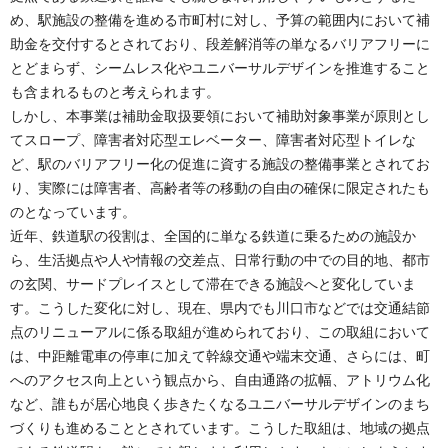
め、駅施設の整備を進める市町村に対し、予算の範囲内において補
助金を交付するとされており、段差解消等の単なるバリアフリーに
とどまらず、シームレス化やユニバーサルデザインを推進すること
も含まれるものと考えられます。
しかし、本事業は補助金取扱要領において補助対象事業が原則とし
てスロープ、障害者対応型エレベーター、障害者対応型トイレな
ど、駅のバリアフリー化の促進に資する施設の整備事業とされてお
り、実際には障害者、高齢者等の移動の自由の確保に限定されたも
のとなっています。
近年、鉄道駅の役割は、全国的に単なる鉄道に乗るための施設か
ら、生活拠点や人や情報の交差点、日常行動の中での目的地、都市
の玄関、サードプレイスとして滞在できる施設へと変化していま
す。こうした変化に対し、現在、県内でも川口市などでは交通結節
点のリニューアルに係る取組が進められており、この取組において
は、中距離電車の停車に加えて幹線交通や端末交通、さらには、町
へのアクセス向上という観点から、自由通路の拡幅、アトリウム化
など、誰もが居心地良く歩きたくなるユニバーサルデザインのまち
づくりも進めることとされています。こうした取組は、地域の拠点