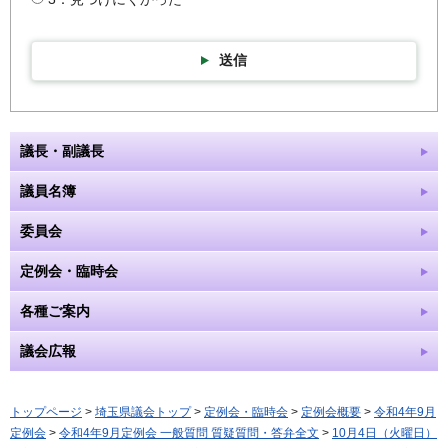
送信
議長・副議長
議員名簿
委員会
定例会・臨時会
各種ご案内
議会広報
トップページ
>
埼玉県議会トップ
>
定例会・臨時会
>
定例会概要
>
令和4年9月
定例会
>
令和4年9月定例会 一般質問 質疑質問・答弁全文
>
10月4日（火曜日）