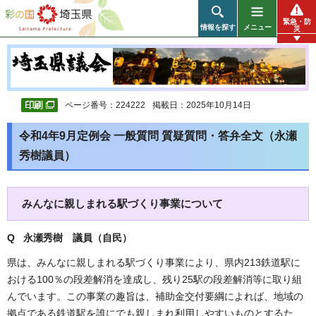
彩の国 埼玉県
緊急・防
情報を探す
メニュー
災
ページ番号：224222
掲載日：2025年10月14日
令和4年9月定例会 一般質問 質疑質問・答弁全文（永瀬
秀樹議員）
みんなに親しまれる駅づくり事業について
Q 永瀬秀樹
議員（自民）
県は、みんなに親しまれる駅づくり事業により、県内213鉄道駅に
おける100％の段差解消を達成し、残り25駅の段差解消等に取り組
んでいます。この事業の趣旨は、補助金交付要綱によれば、地域の
拠点である鉄道駅を誰にでも親しまれ利用しやすいものとするた