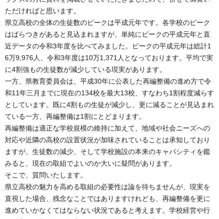
ただければと思います。
県立高校の全体の生徒数のピークは平成元年です。各学校のピーク
はばらつきがあると見込まれますが、単純にピークの平成元年と直
近データの令和3年度を比べてみました。ピークの平成元年は総計1
6万9,976人、令和3年度は10万1,371人となっております。平均で実
に4割強もの生徒数が減少している現実があります。
一方、県教育委員会は、平成30年に公表した再編整備の進め方で令
和11年三月までに現在の134校を最大13校、すなわち1割程度減らす
としています。既に4割もの生徒が減少し、更に減ることが見込まれ
ている一方、再編整備は1割にとどまります。
再編整備は適正な学校規模の維持に加えて、地域や社会ニーズへの
対応や近隣の高校の設置状況が加味されていることは承知しており
ますが、生徒数の減少、そして学校施設の本来のキャパシティを鑑
みると、現在の取組でよいのか大いに疑問があります。
そこで、質問いたします。
県立高校の魅力を高める取組の必要性は論を待ちませんが、現実を
直視した場合、残念なことではありますけれども、再編整備を更に
進めていかなくてはならない状況であると考えます。学校経営や行