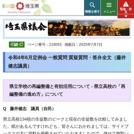
彩の国 埼玉県
緊急・防
情報を探す
メニュー
災
ページ番号：219053
掲載日：2025年7月7日
令和4年6月定例会 一般質問 質疑質問・答弁全文（藤井
健志議員）
県立学校の再編整備と有効活用について - 県立高校の「再
編整備の進め方」について
Q 藤井健志
議員（自民）
県立高校134校の生徒数のピークと現在の生徒数を比較してみまし
た。紙があるんですけれども、皆さんにおかれましては、サイドブ
ックスの方に資料を掲載させていただきましたので、併せて御覧い