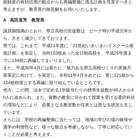
政財産の有効活用の観点からも再編整備に係る計画を見直すべきと
考えますが、教育長の御見解をお伺いいたします。
A 高田直芳 教育長
議員御指摘のとおり、県立高校の生徒数は、ピーク時の平成元年か
ら、大きく減少してきております。
県では、これまで、平成11年度に「21世紀いきいきハイスクール推
進計画」を策定し、当時153校あった全日制高校を、平成25年度ま
でに134校に再編してまいりました。
また、平成30年4月には新たに「魅力ある県立高校づくりの実施方
策策定に向けて」を策定し、令和11年4月をめどに、更に121校から
124校程度とする再編に取り組んでいるところです。
他方、この間、法令で定める1学級当たりの標準生徒数が45人から4
0人に改められ、また、複数の教室に分かれて授業を受ける選択科目
の増加などにより、必要となる教室数が従来とは異なる状況も生じ
ています。
さらには、学校の再編整備に当たっては、地域の学びの場の確保や
通学の利便性など、様々な観点を考慮しながら、丁寧に対応してい
くことが必要と考えます。