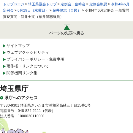
トップページ
>
埼玉県議会トップ
>
定例会・臨時会
>
定例会概要
>
令和4年6月
定例会
>
6月29日（水曜日）
>
藤井健志（自民）
> 令和4年6月定例会 一般質問
質疑質問・答弁全文（藤井健志議員）
ページの先頭へ戻る
サイトマップ
ウェブアクセシビリティ
プライバシーポリシー・免責事項
著作権・リンクについて
関係機関リンク集
埼玉県庁
県庁へのアクセス
〒330-9301 埼玉県さいたま市浦和区高砂三丁目15番1号
電話番号：048-824-2111（代表）
法人番号：1000020110001