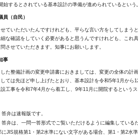
ら開始するとされている基本設計の準備が進められているという
員（自民）
させていただいたんですけれども、平らな言い方をしてしまうと
詳細な確認をしていく必要があると思うんですけれども、これ
質問させていただきます。知事にお願いします。
知事
ました整備計画の変更申請書におきましては、変更の全体の計
しては先ほど申し上げたとおり、基本設計を令和5年1月から1
設工事を令和7年4月から着工し、9年11月に開院するという
・答弁は速報版です。
・答弁は、一問一答形式でご覧いただけるように編集している
部にJIS規格第1・第2水準にない文字がある場合、第1・第2