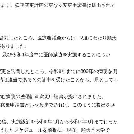
ります。病院変更計画の更なる変更申請書は提出されて
に諮問したところ、医療審議会からは、2度にわたり順天
がありました。
と、及び令和4年度中に医師派遣を実施することについ
更を諮問したところ、令和9年までに800床の病院を開
請は適当であるとの答申を受けたことから、県としても
含む病院の整備計画変更申請書が提出されました。
の変更申請書という意味であれば、このように提出をさ
の後、実施設計を令和6年1月から令和7年3月まで行った
こうしたスケジュールを前提に、現在、順天堂大学で