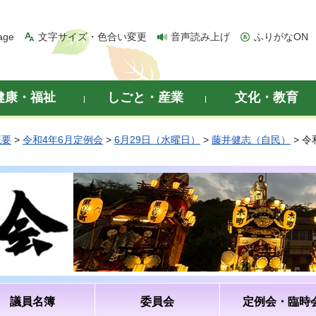
age
文字サイズ・色合い変更
音声読み上げ
ふりがなON
健康・福祉
しごと・産業
文化・教育
概要
>
令和4年6月定例会
>
6月29日（水曜日）
>
藤井健志（自民）
> 
議員名簿
委員会
定例会・臨時