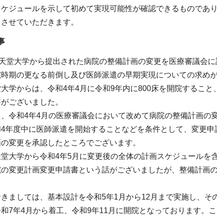
スケジュールを示して初めて実現可能性が確認できるものであ
をさせていただきます。
事
順天堂大学から提出された病院の整備計画の変更を医療審議会
院時期の更なる前倒し及び医師派遣の早期実現についての求め
大学からは、令和4年4月に令和9年内に800床を開院するこ
答がございました。
、令和4年4月の医療審議会において改めて病院の整備計画の変
和4年度中に医師派遣を開始することなどを条件として、変更申
画の変更を承認したところでございます。
天堂大学から令和4年5月に変更後の全体の計画スケジュールを
院の変更計画変更申請書という話がございましたが、整備計画
。
きましては、基本設計を令和5年1月から12月まで実施し、そ
和7年4月から着工、令和9年11月に開院となっております。