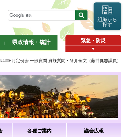
組織から
探す
緊急・防災
県政情報・統計
令和4年6月定例会 一般質問 質疑質問・答弁全文（藤井健志議員）
会
各種ご案内
議会広報