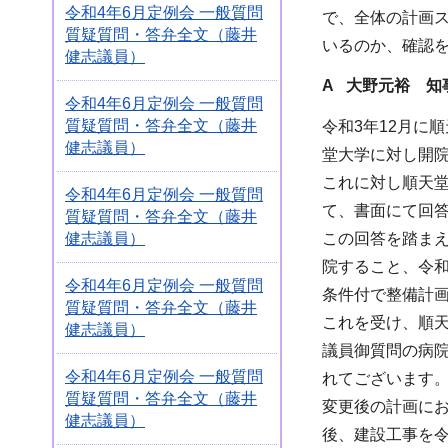
令和4年6月定例会 一般質問
で、全体の計画
質疑質問・答弁全文（藤井
いるのか、確認
健志議員）
A 大野元裕 知
令和4年6月定例会 一般質問
質疑質問・答弁全文（藤井
令和3年12月に
健志議員）
堂大学に対し開
これに対し順天堂
令和4年6月定例会 一般質問
て、書面にて回
質疑質問・答弁全文（藤井
健志議員）
この回答を踏まえ
院すること、令
令和4年6月定例会 一般質問
条件付で整備計
質疑質問・答弁全文（藤井
これを受け、順
健志議員）
議員御質問の病
令和4年6月定例会 一般質問
れてございます
質疑質問・答弁全文（藤井
変更後の計画にお
健志議員）
後、建設工事を令