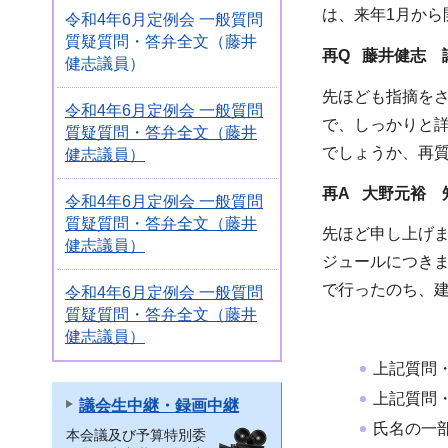
は、来年1月か
令和4年6月定例会 一般質問
質疑質問・答弁全文（藤井
再Q 藤井健志
議
健志議員）
先ほども指摘を
令和4年6月定例会 一般質問
で、しっかりと
質疑質問・答弁全文（藤井
でしょうか、再
健志議員）
再A 大野元裕 
令和4年6月定例会 一般質問
質疑質問・答弁全文（藤井
先ほど申し上げ
健志議員）
ジュールにつきま
で行ったのち、建
令和4年6月定例会 一般質問
質疑質問・答弁全文（藤井
健志議員）
上記質問
上記質問
議会生中継・録画中継
氏名の一
本会議及び予算特別委