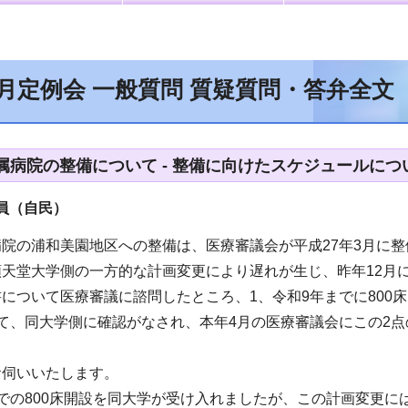
6月定例会 一般質問 質疑質問・答弁全文
属病院の整備について - 整備に向けたスケジュールにつ
（自民）
院の浦和美園地区への整備は、医療審議会が平成27年3月に
順天堂大学側の一方的な計画変更により遅れが生じ、昨年12月
について医療審議に諮問したところ、1、令和9年までに800
て、同大学側に確認がなされ、本年4月の医療審議会にこの2
お伺いいたします。
での800床開設を同大学が受け入れましたが、この計画変更