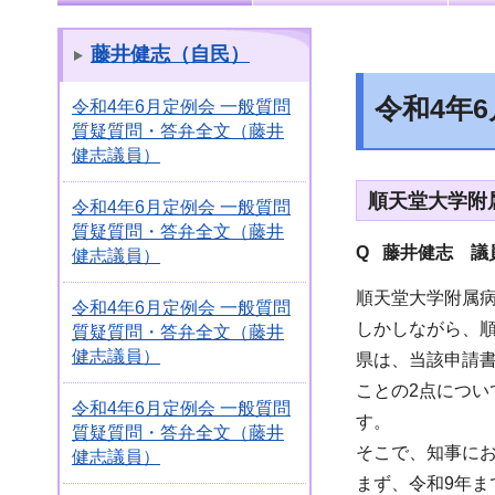
藤井健志（自民）
令和4年
令和4年6月定例会 一般質問
質疑質問・答弁全文（藤井
健志議員）
順天堂大学附
令和4年6月定例会 一般質問
質疑質問・答弁全文（藤井
Q 藤井健志
議員
健志議員）
順天堂大学附属病
令和4年6月定例会 一般質問
しかしながら、
質疑質問・答弁全文（藤井
健志議員）
県は、当該申請書
ことの2点につい
令和4年6月定例会 一般質問
す。
質疑質問・答弁全文（藤井
そこで、知事に
健志議員）
まず、令和9年ま