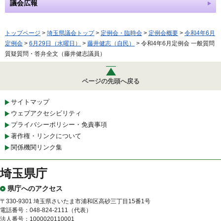
議会広報
トップページ
>
埼玉県議会トップ
>
定例会・臨時会
>
定例会概要
>
令和4年6月
定例会
>
6月29日（水曜日）
>
藤井健志（自民）
> 令和4年6月定例会 一般質問
質疑質問・答弁全文（藤井健志議員）
ページの先頭へ戻る
サイトマップ
ウェブアクセシビリティ
プライバシーポリシー・免責事項
著作権・リンクについて
関係機関リンク集
埼玉県庁
県庁へのアクセス
〒330-9301 埼玉県さいたま市浦和区高砂三丁目15番1号
電話番号：048-824-2111（代表）
法人番号：1000020110001