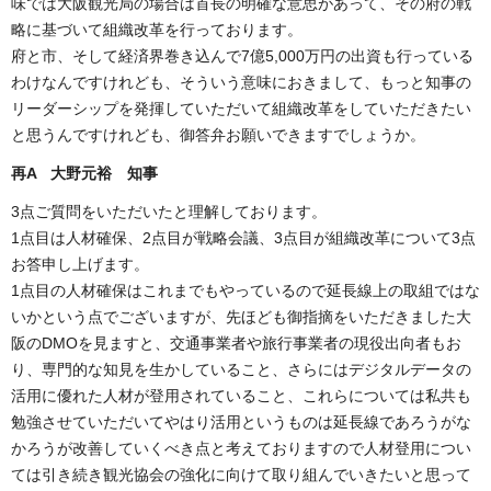
味では大阪観光局の場合は首長の明確な意思があって、その府の戦
略に基づいて組織改革を行っております。
府と市、そして経済界巻き込んで7億5,000万円の出資も行っている
わけなんですけれども、そういう意味におきまして、もっと知事の
リーダーシップを発揮していただいて組織改革をしていただきたい
と思うんですけれども、御答弁お願いできますでしょうか。
再A 大野元裕 知事
3点ご質問をいただいたと理解しております。
1点目は人材確保、2点目が戦略会議、3点目が組織改革について3点
お答申し上げます。
1点目の人材確保はこれまでもやっているので延長線上の取組ではな
いかという点でございますが、先ほども御指摘をいただきました大
阪のDMOを見ますと、交通事業者や旅行事業者の現役出向者もお
り、専門的な知見を生かしていること、さらにはデジタルデータの
活用に優れた人材が登用されていること、これらについては私共も
勉強させていただいてやはり活用というものは延長線であろうがな
かろうが改善していくべき点と考えておりますので人材登用につい
ては引き続き観光協会の強化に向けて取り組んでいきたいと思って