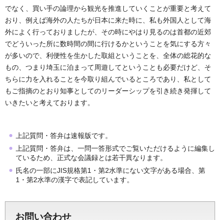
でなく、買い手の論理から観光を推進していくことが重要と考えて
おり、例えば海外の人たちが日本に来た時に、私も外国人として海
外によく行っておりましたが、その時にやはり見るのは首都の近郊
でどういった所に数時間の間に行けるかということを気にする方々
が多いので、利便性を生かした取組ということを、全体の総花的な
もの、つまり埼玉に泊まって周遊してということも必要だけど、そ
ちらに力を入れることを今取り組んでいるところであり、私として
もご指摘のとおり知事としてのリーダーシップを引き続き発揮して
いきたいと考えております。
上記質問・答弁は速報版です。
上記質問・答弁は、一問一答形式でご覧いただけるように編集し
ているため、正式な会議録とは若干異なります。
氏名の一部にJIS規格第1・第2水準にない文字がある場合、第
1・第2水準の漢字で表記しています。
お問い合わせ