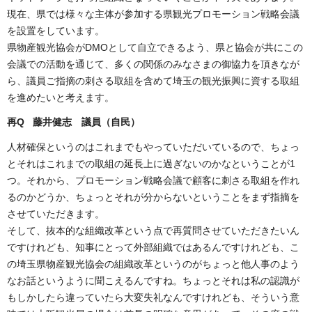
現在、県では様々な主体が参加する県観光プロモーション戦略会議
を設置をしています。
県物産観光協会がDMOとして自立できるよう、県と協会が共にこの
会議での活動を通じて、多くの関係のみなさまの御協力を頂きなが
ら、議員ご指摘の刺さる取組を含めて埼玉の観光振興に資する取組
を進めたいと考えます。
再Q 藤井健志
議員（自民）
人材確保というのはこれまでもやっていただいているので、ちょっ
とそれはこれまでの取組の延長上に過ぎないのかなということが1
つ。それから、プロモーション戦略会議で顧客に刺さる取組を作れ
るのかどうか、ちょっとそれが分からないということをまず指摘を
させていただきます。
そして、抜本的な組織改革という点で再質問させていただきたいん
ですけれども、知事にとって外部組織ではあるんですけれども、こ
の埼玉県物産観光協会の組織改革というのがちょっと他人事のよう
なお話というように聞こえるんですね。ちょっとそれは私の認識が
もしかしたら違っていたら大変失礼なんですけれども、そういう意