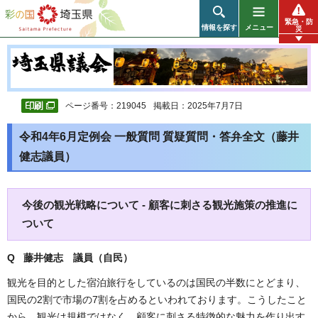
彩の国 埼玉県
緊急・防
情報を探す
メニュー
災
ページ番号：219045
掲載日：2025年7月7日
令和4年6月定例会 一般質問 質疑質問・答弁全文（藤井
健志議員）
今後の観光戦略について - 顧客に刺さる観光施策の推進に
ついて
Q 藤井健志
議員（自民）
観光を目的とした宿泊旅行をしているのは国民の半数にとどまり、
国民の2割で市場の7割を占めるといわれております。こうしたこと
から、観光は規模ではなく、顧客に刺さる特徴的な魅力を作り出す