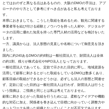
とではおのずと異なる点はあるものの、大阪のDMOの手法は、アプ
ローチのやり方として参考にすべき点があると私も考えておりま
す。
本県におきましても、こうした取組を進めるため、観光に関連する
事業者等を結び付ける経験とノウハウを持った人材や、デジタルデ
ータの活用に優れた知見を持った専門人材の活用などを検討をいた
します。
一方、議員からは、法人形態の見直しや名称について御意見を頂き
ました。
国内に約240あるDMOの約8割は一般社団法人で、財団法人は全体
の約1割、残りが株式会社やNPO法人となっております。
一般社団法人であっても、定款で示された目的に即し、地域資源を
活用して顧客に刺さるとがった取組をしているDMOは数多くあり、
顧客目線の取組ができるかどうかは、必ずしも法人の形態と関連せ
ず、定款に従った目的は一般社団法人は行わず、財団法人は行うと
いう指摘は、ご指摘と同じとは私は考えておりません。
顧客に刺さるとがった取組を行うためには、柔軟なアイデアや機動
的な対応に加え、関係者を巻き込んで目標に向かっていく調整力や
ネットワークを持った組織となっていくことが不可欠であります。