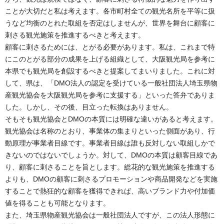
ことが大切だと私は考えます。各市町村全ての観光名所を平等に扱
うなど均衡のとれた取組を否定はしませんが、世界を舞台に顧客に
刺さる観光施策を推進するべきと考えます。
顧客に刺さるためには、とがる必要があります。私は、これまで特
にこのとがる部分の成果を上げる組織として、大阪観光局を参考に
本県でも観光局を創設するべきと提案してまいりました。これに対
して、県は、「DMO法人の認定を受けている一般社団法人埼玉県物
産観光協会を大阪観光局を参考に支援する」といった答弁でありま
した。しかし、その後、目立った転換はありません。
そもそも観光協会とDMOの本質には明確な違いがあると考えます。
観光協会は名称のとおり、事業体の集まりといった側面があり、行
動原理が事業者目線です。事業者目線は誰も反対しない取組しかで
きないのではないでしょうか。対して、DMOの本質は顧客目線であ
り、顧客に刺さることを旨とします。総花的な観光施策を推進する
よりも、DMOの顧客に刺さるプロモーションや商品開発などを実施
することで熱狂的な顧客を獲得できれば、高いブランド力や付加価
値を得ることも可能となります。
また、埼玉県物産観光協会は一般社団法人ですが、この法人形態に