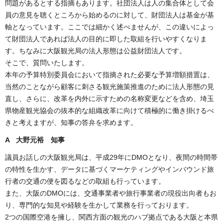
問題があるとする指摘もあります。社団法人は人の集合体として会
員の意見を聴くところから始めるのに対して、財団法人は基金が基
軸となっています。ここでは細かく述べませんが、この違いによっ
て財団法人であれば法人の目的に即した取組を行いやすくなりま
す。ちなみに大阪観光局の法人形態は公益財団法人です。
そこで、質問いたします。
本年の予算特別委員会において指摘された必要な予算増額措置は、
当然のことながら顧客に刺さる観光施策推進のために法人形態の見
直し、さらに、改革を内外に示すための名称変更などを含め、埼玉
県物産観光協会の抜本的な組織改革に向けて積極的に働き掛けるべ
きと考えますが、知事の答弁を求めます。
A 大野元裕 知事
議員お話しの大阪観光局は、平成29年にDMOとなり、夜間の時間帯
の特性を生かす、データに基づくマーケティングやインバウンド旅
行者の交通の便を図るなどの取組も行っています。
また、大阪のDMOには、交通事業者や旅行事業者の現役出向者もお
り、専門的な知見や経験を生かして業務を行っております。
2つの国際空港を擁し、関西方面の観光のハブ拠点である大阪と本県