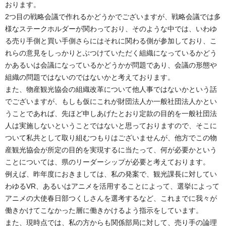
おります。
2つ目の戦略会議で作れるかどうかでございますが、戦略会議では多
様なステークホルダーが関わっており、そのような中では、いわゆ
る売り手側と買い手側さらにはそれに関わる側が参加しており、こ
れらの意見をしっかりとぶつけていただく組織になっているかどう
かあるいは会議になっているかどうかが問題であり、会議の形態や
組織の問題ではないのではないかと考えております。
また、物産観光協会の組織改革について他人事ではないかという話
でございますが、もしも仮にこれが財団法人か一般社団法人かとい
うことであれば、先ほど申しあげたとおり定款の目的を一般社団法
人は実施しないということではないと思っておりますので、そこに
ついて私共として取り組むつもりはございませんが、他方でこの物
産観光協会が所定の目的を実現するに当たって、何が必要かという
ことについては、県のリーダーシップが必要と考えております。
例えば、昨年度におきましては、私の発案で、観光課長に対してい
わゆるVR、あるいはアニメを活用することによって、選挙によって
アニメの大使春日部つくしさんを選考するなど、これまでに我々が
働きかけてこなかった層に働きかけるよう指示をしています。
また、現時点では、私の方からも関係部局に対して、売り手の論理