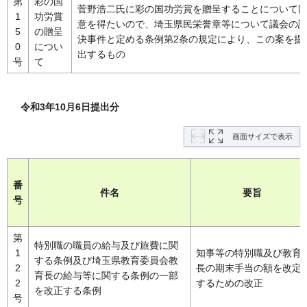
第
彩の国
菅野浩二氏に彩の国功労賞を贈呈することについて
1
功労賞
意を得たいので、埼玉県民栄誉章等について議会の
5
の贈呈
決事件と定める条例第2条の規定により、この案を提
0
につい
出するもの
号
て
令和3年10月6日提出分
画面サイズで表示
番
件名
要旨
号
第
特別職の職員の給与及び旅費に関
1
知事等の特別職及び教育
する条例及び埼玉県教育委員会教
2
長の期末手当の額を改定
育長の給与等に関する条例の一部
2
するための改正
を改正する条例
号