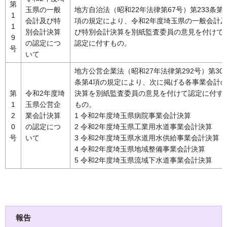
第
玉県の一般
地方自治法（昭和22年法律第67号）第233条第
1
会計及び特
項の規定により、令和2年度埼玉県の一般会計
1
別会計決算
び特別会計決算を別紙監査委員の意見を付けて
9
の認定につ
認定に付すもの。
号
いて
地方公営企業法（昭和27年法律第292号）第30
条第4項の規定により、次に掲げる各事業会計
第
令和2年度埼
決算を別紙監査委員の意見を付けて認定に付す
1
玉県公営企
もの。
2
業会計決算
1 令和2年度埼玉県病院事業会計決算
0
の認定につ
2 令和2年度埼玉県工業用水道事業会計決算
号
いて
3 令和2年度埼玉県水道用水供給事業会計決算
4 令和2年度埼玉県地域整備事業会計決算
5 令和2年度埼玉県流域下水道事業会計決算
報告