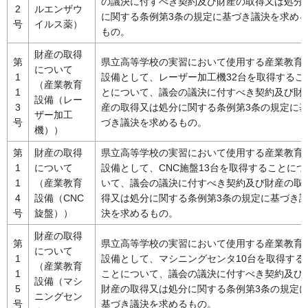
の議決に付すべき契約及び財産の取得又は処分
2
ルエンザウ
に関する条例第3条の規定に基づき議決を求め
号
イルス薬）
もの。
財産の取得
第
県立高等学校の実習において使用する産業教育
について
1
設備として、レーザー加工機32台を取得するこ
（産業教育
1
とについて、議会の議決に付すべき契約及び財
設備（レー
3
産の取得又は処分に関する条例第3条の規定に
ザー加工
号
づき議決を求めるもの。
機））
第
財産の取得
県立高等学校の実習において使用する産業教育
1
について
設備として、CNC施盤13台を取得することにつ
1
（産業教育
いて、議会の議決に付すべき契約及び財産の取
4
設備（CNC
得又は処分に関する条例第3条の規定に基づき
号
旋盤））
決を求めるもの。
財産の取得
第
県立高等学校の実習において使用する産業教育
について
1
設備として、マシニングセンタ10台を取得する
（産業教育
1
ことについて、議会の議決に付すべき契約及び
設備（マシ
5
財産の取得又は処分に関する条例第3条の規定
ニングセン
号
基づき議決を求めるもの。