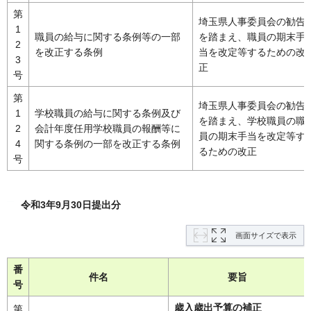
第
埼玉県人事委員会の勧告
1
職員の給与に関する条例等の一部
を踏まえ、職員の期末手
2
を改正する条例
当を改定等するための改
3
正
号
第
埼玉県人事委員会の勧告
1
学校職員の給与に関する条例及び
を踏まえ、学校職員の職
2
会計年度任用学校職員の報酬等に
員の期末手当を改定等す
4
関する条例の一部を改正する条例
るための改正
号
令和3年9月30日提出分
画面サイズで表示
番
件名
要旨
号
歳入歳出予算の補正
第