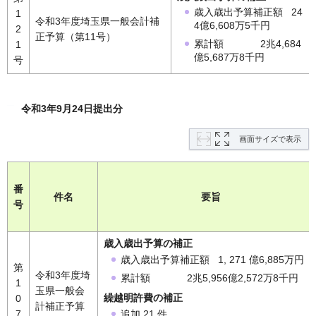
歳入歳出予算補正額 24
1
令和3年度埼玉県一般会計補
4億6,608万5千円
2
正予算（第11号）
累計額 2兆4,684
1
億5,687万8千円
号
令和3年9月24日提出分
画面サイズで表示
番
件名
要旨
号
歳入歳出予算の補正
歳入歳出予算補正額 1, 271 億6,885万円
第
令和3年度埼
累計額 2兆5,956億2,572万8千円
1
玉県一般会
繰越明許費の補正
0
計補正予算
追加 21 件
7