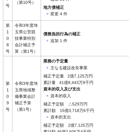
（第10号）
号
地方債補正
変更 4 件
第
令和3年度埼
1
玉県公営競
債務負担行為の補正
0
技事業特別
追加 1 件
8
会計補正予
号
算（第1号）
業務の予定量
主なる建設改良事業
補正予定量 2億7,125万円
累計量 41億8,443万9千円
第
令和3年度埼
資本的収入及び支出
1
玉県地域整
資本的収入
0
備事業会計
9
補正予算
補正予定額 △529万円
号
（第1号）
累計額 15億3,718万6千円
資本的支出
補正予定額 2億7,125万円
累計額 46億7,605万4千円