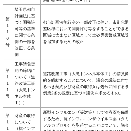
埼玉県都市
計画法に基
第
づく開発許
都市計画法施行令の一部改正に伴い、市街化調
1
可等の基準
整区域において開発許可等をすることができる
1
に関する条
区域に含まない区域として土砂災害警戒区域等
0
例の一部を
を追加するための改正
号
改正する条
例
工事請負契
第
約の締結に
道路改築工事（大滝トンネル本体工）の請負契
1
ついて（道
約を締結することについて、議会の議決に付す
1
路改築工事
るべき契約及び財産の取得又は処分に関する条
1
（大滝トン
例第2条の規定に基づき議決を求めるもの。
号
ネル本体
工））
新型インフルエンザ等対策として治療薬を備蓄
第
財産の取得
するため、抗インフルエンザウイルス薬（タミ
1
について
フルカプセル）を取得することについて、議会
1
（抗インフ