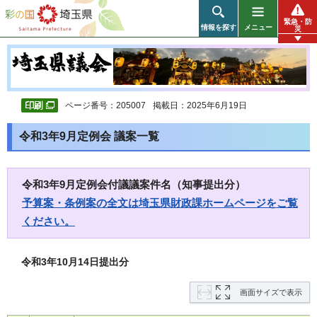
彩の国 埼玉県
緊急・防
情報を探す
メニュー
災
ページ番号：205007
掲載日：2025年6月19日
令和3年9月定例会 議案一覧
令和3年9月定例会付議議案件名（知事提出分）
予算案・条例案の全文は埼玉県財政課ホームページをご覧
ください。
令和3年10月14日提出分
画面サイズで表示