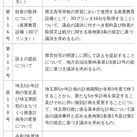
タ））
第
財産の取得
県立高等学校の実習において使用する産業教育
1
について
設備として、3Dプリンタ16台を取得することに
1
（産業教育
ついて、議会の議決に付すべき契約及び財産の
6
設備（3Dプ
取得又は処分に関する条例第3条の規定に基づ
号
リンタ））
議決を求めるもの。
第
1
県営住宅の明渡しに関して訴えを提起すること
訴えの提起
1
について、地方自治法第96条第1項第12号の規
について
7
定に基づき議決を求めるもの。
号
埼玉5か年計
埼玉県5か年計画の計画期間が令和3年度で終了
第
画の策定及
することから、新たな5か年計画を策定するこ
1
び埼玉県防
及びそれに伴い個別計画を変更することについ
1
犯のまちづ
て、埼玉県行政に係る基本的な計画について議
8
くり推進計
会の議決事件と定める条例第2条第1号及び第2
号
画等の変更
号の規定に基づき議決を求めるもの。
について
令和2年度埼