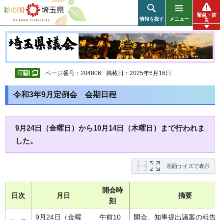
彩の国 埼玉県
緊急・防
情報を探す
メニュー
災
ページ番号：204806
掲載日：2025年6月16日
令和3年9月定例会 会期日程
9月24日（金曜日）から10月14日（木曜日）まで行われま
した。
画面サイズで表示
開会時
日次
月日
摘要
刻
9月24日（金曜
午前10
開会、知事提出議案の報告