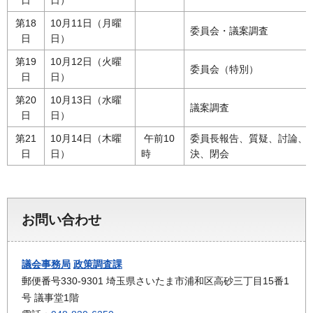
第18
10月11日（月曜
委員会・議案調査
日
日）
第19
10月12日（火曜
委員会（特別）
日
日）
第20
10月13日（水曜
議案調査
日
日）
第21
10月14日（木曜
午前10
委員長報告、質疑、討論、
日
日）
時
決、閉会
お問い合わせ
議会事務局
政策調査課
郵便番号330-9301 埼玉県さいたま市浦和区高砂三丁目15番1
号 議事堂1階