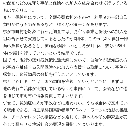
の配布などの見守り事業と保険への加入を組み合わせて行っている
ものがあります。
また、保険料について、全額公費負担のものや、利用者の一部自己
負担が伴うものがあるなど、様々なパターンがあります。
県が市町村を対象に行った調査では、見守り事業と保険への加入を
組み合わせて実施しているとしたのが3団体、このうち2団体は一部
自己負担があるとし、実施を検討中のところが1団体、残りの59団
体は検討を行っていないという結果でした。
国では、現行の認知症施策推進大綱において、自治体が認知症の方
の事故を補償する民間保険への加入を支援する取組について事例を
収集し、政策効果の分析を行うこととしています。
県といたしましては、国の動向を注視していくとともに、まずは、
他の先行自治体が実施している様々な事例について、会議などの場
を通じて市町村に情報提供してまいります。
併せて、認知症の方が事故などに遭わないよう地域全体で支えてい
く取組である、埼玉県徘徊高齢者等SOSネットワークの活動の推進
や、チームオレンジの構築などを通じて、御本人やその御家族が安
心して暮らせる地域社会の実現を目指してまいります。