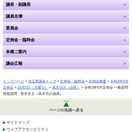
議長・副議長
議員名簿
委員会
定例会・臨時会
各種ご案内
議会広報
トップページ
>
埼玉県議会トップ
>
定例会・臨時会
>
定例会概要
>
令和3年9月
定例会
>
10月5日（火曜日）
>
高木功介（自民）
> 令和3年9月定例会 一般質問
質疑質問・答弁全文（高木功介議員）
ページの先頭へ戻る
サイトマップ
ウェブアクセシビリティ