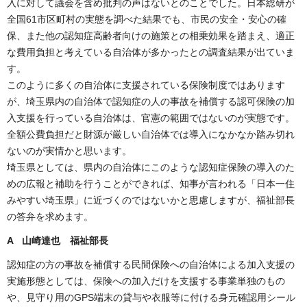
入に対して議会を含め批判の声はないとのことでした。日本総研が
全国61市区町村の実態を調べた結果でも、市民の安全・安心の確
保、また他の認知症高齢者向けの施策との相乗効果を踏まえ、適正
な費用負担と考えている自治体が多かったとの調査結果が出ていま
す。
このように多くの自治体に支援されている保険制度ではあります
が、埼玉県内の自治体で認知症の人の事故を補償する認可保険の加
入支援を行っている自治体は、官憲の範囲ではないのが実態です。
全額公費負担だと財源が厳しい自治体では導入になかなか踏み切れ
ないのが実情かと思います。
埼玉県としては、県内の自治体にこのような認知症保険の導入のた
めの広報と補助を行うことができれば、知事が言われる「日本一住
みやすい埼玉県」に近づくのではないかと思慮しますが、福祉部長
の答弁を求めます。
A 山崎達也 福祉部長
認知症の方の事故を補償する民間保険への自治体による加入支援の
実施形態としては、保険への加入だけを支援する事業単独のもの
や、見守り用のGPS端末の貸与や衣服等に付ける身元確認用シール