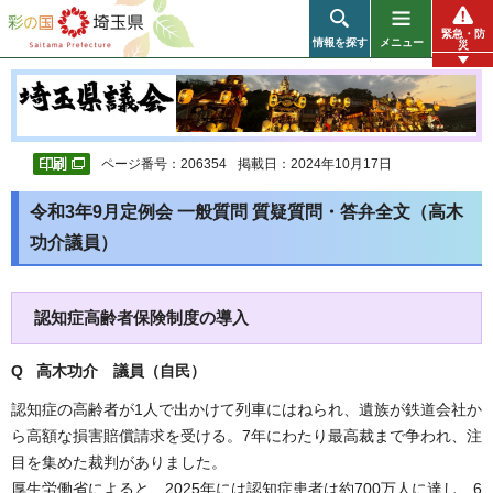
彩の国 埼玉県
緊急・防
情報を探す
メニュー
災
ページ番号：206354
掲載日：2024年10月17日
令和3年9月定例会 一般質問 質疑質問・答弁全文（高木
功介議員）
認知症高齢者保険制度の導入
Q 高木功介 議員（自民）
認知症の高齢者が1人で出かけて列車にはねられ、遺族が鉄道会社か
ら高額な損害賠償請求を受ける。7年にわたり最高裁まで争われ、注
目を集めた裁判がありました。
厚生労働省によると、2025年には認知症患者は約700万人に達し、6