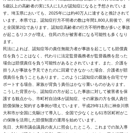
5歳以上の高齢者の実に5人に1人が認知症になると予想されていま
す。埼玉県においても、2025年には約40万人に達すると推計されて
います。本県では、認知症行方不明者の数は年間1,800人前後で、何
と全国第2位であります。認知症高齢者の行方不明件数が多いと事故
が起こるリスクが増え、住民の方が被害者になる可能性も多くなり
ます。
民法によれば、認知症等の責任無能力者が事故を起こしても賠償責
任を負うことはなく、代わりに法定監督義務者が監督義務を怠った
場合は賠償責任を負う可能性があるとされています。また、介護を
担う人が事故を予見できたのに回避できなかった場合、介護者が賠
償責任を負うこともあります。このように認知症の親族を自宅でサ
ポートする場合、家族が背負う責任はかなり重いものがあります。
こうした背景から、認知症の方が起こした事故に対して被害者を保
護する観点から、市町村自治体が認知症、その家族の方を個人責任
賠償保険と契約する事例が増えています。平成29年11月に神奈川県
大和市が全国に先駆けて導入し、全国で少なくとも61市区町村がこ
の保険を活用した賠償制度の運用を始めています。
先日、大和市議会議員の友人に照会したところ、これまでの加入導