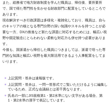
また、総務省で地方財政制度を学んだ職員は、帰任後、要所要所
で、国で得た専門性を生かせる財政部門に配置をしているところで
あります。
現在解決すべき行政課題は多様化・複雑化しており、職員は、自ら
のキャリアの核となる専門分野の深い知識やスキルを持つことが必
要な一方、DXの推進など新たな課題に対応するためには、幅広い視
野や固定観念にとらわれない柔軟な対応力も併せ持つ必要がありま
す。
今後も、国派遣から帰任した職員につきましては、派遣で培った専
門的な知識と幅広い視野を最大限活用できるよう人事配置をしてま
いります。
上記質問・答弁は速報版です。
上記質問・答弁は、一問一答形式でご覧いただけるように編集し
ているため、正式な会議録とは若干異なります。
氏名の一部にJIS規格第1・第2水準にない文字がある場合、第
1・第2水準の漢字で表記しています。