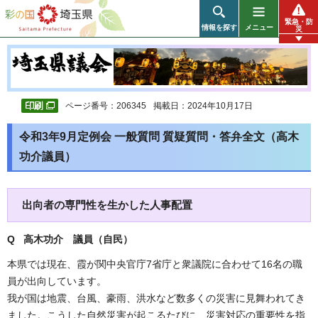
彩の国 埼玉県
緊急・防
情報を探す
メニュー
災
ページ番号：206345
掲載日：2024年10月17日
令和3年9月定例会 一般質問 質疑質問・答弁全文（高木
功介議員）
出向者の専門性を生かした人事配置
Q 高木功介 議員（自民）
本県では現在、霞が関中央官庁7省庁と衆議院に合わせて16名の職
員が出向しています。
我が国は地震、台風、豪雨、洪水など数多くの災害に見舞われてき
ました。こうした自然災害が起こるたびに、災害対応の重要性を指