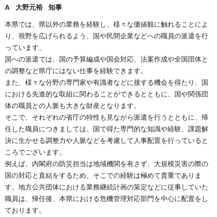
A 大野元裕 知事
本県では、県以外の業務を経験し、様々な価値観に触れることによ
り、視野を広げられるよう、国や民間企業などへの職員の派遣を行
っています。
国への派遣では、国の予算編成や国会対応、法案作成や全国団体と
の調整など県庁にはない仕事を経験できます。
また、様々な分野の専門家や有識者などに接する機会を得たり、国
における先進的な取組に関わることができるとともに、国や関係団
体の職員との人脈も大きな財産となります。
そこで、それぞれの省庁の特性も見ながら派遣を行うとともに、帰
任した職員につきましては、国で得た専門的な知識や経験、課題解
決に生かせる調整力や人脈などを考慮して人事配置を行っていると
ころでございます。
例えば、内閣府の防災担当は地域機関を有さず、大規模災害の際の
国の対応と直結をするため、そこでの経験は極めて貴重でありま
す。地方公共団体における業務継続計画の策定などに従事していた
職員は、帰任後、本県における危機管理対応部門を中心に配置をし
ております。