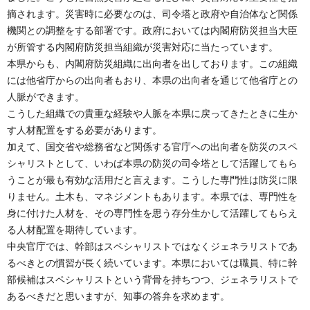
摘されます。災害時に必要なのは、司令塔と政府や自治体など関係
機関との調整をする部署です。政府においては内閣府防災担当大臣
が所管する内閣府防災担当組織が災害対応に当たっています。
本県からも、内閣府防災組織に出向者を出しております。この組織
には他省庁からの出向者もおり、本県の出向者を通じて他省庁との
人脈ができます。
こうした組織での貴重な経験や人脈を本県に戻ってきたときに生か
す人材配置をする必要があります。
加えて、国交省や総務省など関係する官庁への出向者を防災のスペ
シャリストとして、いわば本県の防災の司令塔として活躍してもら
うことが最も有効な活用だと言えます。こうした専門性は防災に限
りません。土木も、マネジメントもあります。本県では、専門性を
身に付けた人材を、その専門性を思う存分生かして活躍してもらえ
る人材配置を期待しています。
中央官庁では、幹部はスペシャリストではなくジェネラリストであ
るべきとの慣習が長く続いています。本県においては職員、特に幹
部候補はスペシャリストという背骨を持ちつつ、ジェネラリストで
あるべきだと思いますが、知事の答弁を求めます。