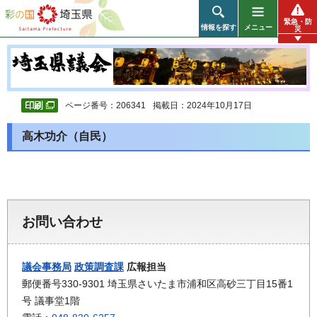
彩の国 埼玉県
緊急・防
情報を探す
メニュー
災
ページ番号：206341
掲載日：2024年10月17日
高木功介（自民）
お問い合わせ
議会事務局
政策調査課
広報担当
郵便番号330-9301 埼玉県さいたま市浦和区高砂三丁目15番1
号 議事堂1階