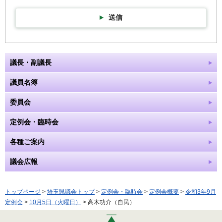
送信
議長・副議長
議員名簿
委員会
定例会・臨時会
各種ご案内
議会広報
トップページ
>
埼玉県議会トップ
>
定例会・臨時会
>
定例会概要
>
令和3年9月
定例会
>
10月5日（火曜日）
> 高木功介（自民）