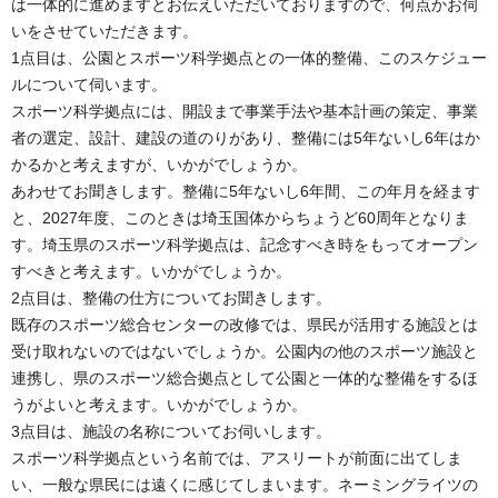
は一体的に進めますとお伝えいただいておりますので、何点かお伺
いをさせていただきます。
1点目は、公園とスポーツ科学拠点との一体的整備、このスケジュー
ルについて伺います。
スポーツ科学拠点には、開設まで事業手法や基本計画の策定、事業
者の選定、設計、建設の道のりがあり、整備には5年ないし6年はか
かるかと考えますが、いかがでしょうか。
あわせてお聞きします。整備に5年ないし6年間、この年月を経ます
と、2027年度、このときは埼玉国体からちょうど60周年となりま
す。埼玉県のスポーツ科学拠点は、記念すべき時をもってオープン
すべきと考えます。いかがでしょうか。
2点目は、整備の仕方についてお聞きします。
既存のスポーツ総合センターの改修では、県民が活用する施設とは
受け取れないのではないでしょうか。公園内の他のスポーツ施設と
連携し、県のスポーツ総合拠点として公園と一体的な整備をするほ
うがよいと考えます。いかがでしょうか。
3点目は、施設の名称についてお伺いします。
スポーツ科学拠点という名前では、アスリートが前面に出てしま
い、一般な県民には遠くに感じてしまいます。ネーミングライツの