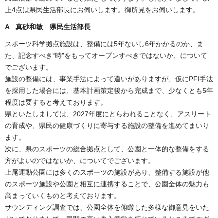
上4点は県民生活部長にお伺いします。御所見をお伺いします。
A 真砂和敏 県民生活部長
スポーツ科学拠点施設は、整備には5年ないし6年かかるのか、ま
た、記念すべき“時”をもってオープンすべきではないか、について
でございます。
施設の整備には、事業手法によって違いがありますが、仮にPFI手法
を採用した場合には、基本計画策定後から完成まで、少なくとも5年
程度は要すると考えております。
県といたしましては、2027年度にとらわれることなく、アスリート
の育成や、県民の健康づくりに寄与する施設の整備を進めてまいり
ます。
次に、県のスポーツの総合拠点として、公園と一体的な整備をする
方がよいのではないか、についてでございます。
上尾運動公園には多くのスポーツの施設があり、整備する施設が他
のスポーツ施設や公園と相互に連携することで、公園全体の魅力も
高まっていくものと考えております。
サウンディング調査では、公園全体を俯瞰した多様な御意見をいた