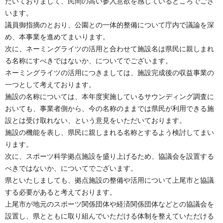
だいておりまして、民間の高い参入意欲を感じているところでござ
います。
議員御指摘のとおり、公園との一体的整備について庁内で議論を深
め、本事業を進めてまいります。
次に、ネーミングライツの活用と合わせて施設名は県民に親しまれ
る名称にすべきではないか、についてでございます。
ネーミングライツの活用につきましては、施設完成後の収益事業の
一つとして考えております。
施設の名称については、本年度実施しているサウンディング調査に
おいても、事業者側から、今の名称のままでは県民が利用できる施
設とは受け取れない、という意見をいただいております。
施設の機能を表し、県民に親しまれる名称とするよう検討してまい
ります。
次に、スポーツ科学拠点施設を盛り上げるため、協議会を設置する
べきではないか、についてでございます。
県といたしましても、拠点施設の整備や活用について上尾市と協議
する必要があると考えております。
上尾市が地元のスポーツ関係団体や経済関係団体などとの協議会を
設置し、県とともに取り組んでいただける体制を整えていただける