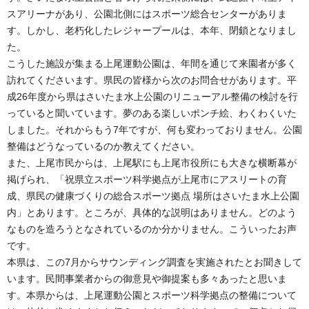
スアリーナがあり、公園北側にはスポーツ総合センターがありま
す。しかし、老朽化したレジャープールは、本年、閉鎖となりまし
た。
こうした施設が集まる上尾運動公園は、年間を通じて来園者が多く
訪れてくださいます。県民の皆様から次のお問合せがあります。平
成26年度から県はさいたま水上公園のリニューアル整備の検討を行
っていると聞いています。夢のある楽しいポンチ絵、わくわくいた
しました。それからもう7年ですが、何も変わっておりません。公園
整備はどうなっているのか教えてください。
また、上尾市民からは、上尾駅にも上尾市役所にも大きな横断幕が
掲げられ、「祝県立スポーツ科学拠点が上尾市にアスリートの育
成、県民の健康づくりの総合スポーツ拠点 場所はさいたま水上公園
内」とあります。ところが、具体的な説明はありません。どのよう
なものを造ろうとなされているのか分かりません。こういったお声
です。
本県は、この7月からサウンディング調査を実施されたとお聞きして
います。民間事業者からの御意見や御提案も多々あったと思いま
す。本県からは、上尾運動公園とスポーツ科学拠点の整備について