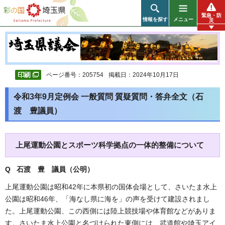
彩の国 埼玉県
緊急・防
情報を探す
メニュー
災
ページ番号：205754
掲載日：2024年10月17日
令和3年9月定例会 一般質問 質疑質問・答弁全文（石
渡 豊議員）
上尾運動公園とスポーツ科学拠点の一体的整備について
Q 石渡 豊 議員（公明）
上尾運動公園は昭和42年に本県初の国体会場として、さいたま水上
公園は昭和46年、「海なし県に海を」の声を受けて建設されまし
た。上尾運動公園、この西側には陸上競技場や体育館などがありま
す。さいたま水上公園と名づけられた東側には、武道館や埼玉アイ