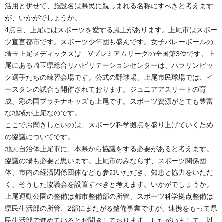
活用と併せて、施設名は県民に親しまれる名称にすべきと考えます
が、いかがでしょうか。
4点目、上尾にはスポーツを愛する風土があります。上尾市はスポー
ツ宣言都市です。スポーツ少年団も盛んです。女子バレーボールの
埼玉上尾メディックスは、Vプレミアムリーグの全国第3位です。上
尾にある埼玉県総合リハビリテーションセンターは、パラリンピッ
ク選手たちの練習会場です。公式の野球場、上尾市民球場では、イ
ースタンの試合も開催されております。ジュニアアスリートの育
成、彩の国プラチナキッズも上尾です。スポーツ資源がとても豊富
な地域が上尾なのです。
ここでお聞きしたいのは、スポーツ科学拠点を盛り上げていくため
の協議についてです。
地元自治体上尾市に、本県から協議をする必要があると考えます。
協議の場も必要と思います。上尾市のみならず、スポーツ関係団
体、市内の経済関係団体なども参加いただき、知恵と協力をいただ
く、そうした協議会を設置すべきと考えます。いかがでしょうか。
上尾運動公園の整備は都市整備部の所管、スポーツ科学拠点整備は
県民生活部の所管、2部にまたがる整備事業ですが、連携をもって県
民生活部で進めているとお聞きしております。したがいまして、以