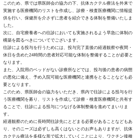
このため、県では県医師会の協力の下、抗体カクテル療法を外来で
実施する医療機関のリストを作成し、診療・検査医療機関に情報提
供を行い、保健所を介さずに患者を紹介できる体制を整備いたしま
した。
次に、自宅療養者への往診においても実施されるよう早急に体制の
構築を図るべきについてでございます。
往診による投与を行うためには、投与完了直後の経過観察や夜間・
休日を含めた24時間の患者対応可能な体制を整備することが必要と
なります。
また、入院用のベッドがない診療所などでは、投与後の患者の病態
の悪化に備え、予め入院可能な医療機関と連携をとることなども必
要となります。
このため、県医師会の協力をいただき、県内で往診による投与を行
う医療機関を募り、リストを作成して診療・検査医療機関と共有す
ることで、往診による投与につなげる体制整備を進めてまいりま
す。
経過観察のために長時間往診先にとどまる必要があることなどもあ
り、そのニーズは必ずしも高くはないとのお声もありますが、抗体
カクテル療法を多様な形で拡大していくことにより、ワクチン接種