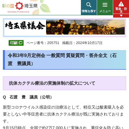
彩の国 埼玉県
緊急・防
情報を探す
メニュー
災
ページ番号：205751
掲載日：2024年10月17日
令和3年9月定例会 一般質問 質疑質問・答弁全文（石
渡 豊議員）
抗体カクテル療法の実施体制の拡大について
Q 石渡 豊 議員（公明）
新型コロナウイルス感染症の治療法として、軽症又は酸素吸入を必
要としない中等症患者に抗体カクテル療法が既に実施されておりま
す。
9月15日時点、全国で約2万7,000人に実施され、重症化を防ぐ高い