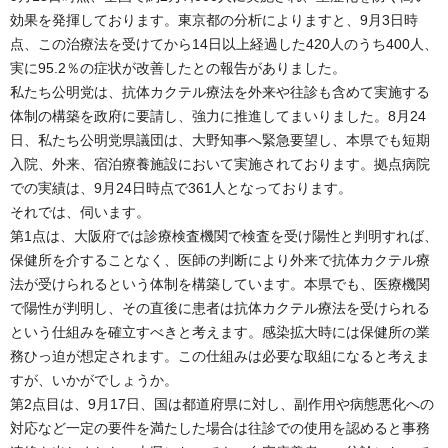
効果を発揮しております。東京都の分析によりますと、9月3日時
点、この治療法を受けてから14日以上経過した420人のうち400人、
実に95.2％の症状が改善したとの報告がありました。
私たち公明党は、抗体カクテル療法を外来や往診も含めて実施する
体制の構築を政府に要請し、強力に推進してまいりました。8月24
日、私たち公明党県議団は、大野知事へ緊急要望し、本県でも短期
入院、外来、宿泊療養施設において実施されております。拠点病院
での実績は、9月24日時点で361人となっております。
それでは、伺います。
第1点は、大阪府では診療検査機関で検査を受け陽性と判明すれば、
保健所を介することなく、医師の判断により外来で抗体カクテル療
法が受けられるという体制を構築しています。本県でも、医療機関
で陽性が判明し、その直後に患者は抗体カクテル療法を受けられる
という仕組みを確立すべきと考えます。感染拡大時には保健所の業
務ひっ迫が想定されます。この仕組みは必要な取組になると考えま
すが、いかがでしょうか。
第2点目は、9月17日、国は都道府県に対し、副作用や病態悪化への
対応など一定の要件を満たした場合は往診での使用を認めると事務