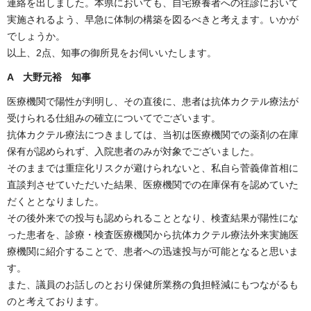
連絡を出しました。本県においても、自宅療養者への往診において
実施されるよう、早急に体制の構築を図るべきと考えます。いかが
でしょうか。
以上、2点、知事の御所見をお伺いいたします。
A 大野元裕 知事
医療機関で陽性が判明し、その直後に、患者は抗体カクテル療法が
受けられる仕組みの確立についてでございます。
抗体カクテル療法につきましては、当初は医療機関での薬剤の在庫
保有が認められず、入院患者のみが対象でございました。
そのままでは重症化リスクが避けられないと、私自ら菅義偉首相に
直談判させていただいた結果、医療機関での在庫保有を認めていた
だくととなりました。
その後外来での投与も認められることとなり、検査結果が陽性にな
った患者を、診療・検査医療機関から抗体カクテル療法外来実施医
療機関に紹介することで、患者への迅速投与が可能となると思いま
す。
また、議員のお話しのとおり保健所業務の負担軽減にもつながるも
のと考えております。