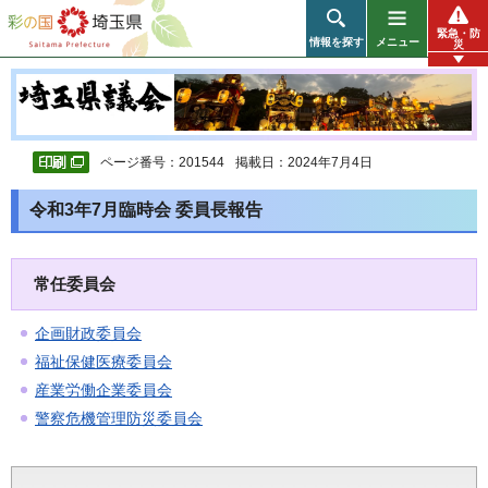
彩の国 埼玉県
緊急・防
情報を探す
メニュー
災
ページ番号：201544
掲載日：2024年7月4日
令和3年7月臨時会 委員長報告
常任委員会
企画財政委員会
福祉保健医療委員会
産業労働企業委員会
警察危機管理防災委員会