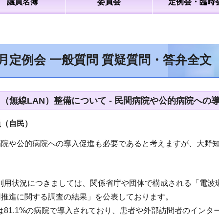
議員名簿
委員会
定例会・臨時
2月定例会 一般質問 質疑質問・答弁全文
Fi（無線LAN）整備について - 民間病院や公的病院へ
員（自民）
病院や公的病院への導入促進も必要であると考えますが、大野
iの利用状況につきましては、関係省庁や団体で構成される「電波
用推進に関する調査の結果」を公表しております。
Fiは81.1%の病院で導入されており、患者や外部訪問者のインタ