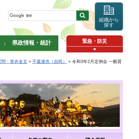
組織から
探す
緊急・防災
県政情報・統計
質問・答弁全文
>
千葉達也（自民）
> 令和3年2月定例会 一般質