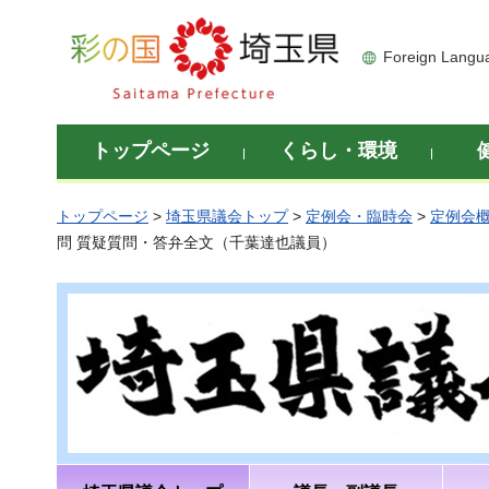
彩の国 埼玉県
Foreign Langu
トップページ
くらし・環境
トップページ
>
埼玉県議会トップ
>
定例会・臨時会
>
定例会
問 質疑質問・答弁全文（千葉達也議員）