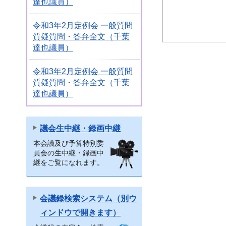
達也議員）
令和3年2月定例会 一般質問
質疑質問・答弁全文（千葉
達也議員）
令和3年2月定例会 一般質問
質疑質問・答弁全文（千葉
達也議員）
議会生中継・録画中継
本会議及び予算特別委
員会の生中継・録画中
継をご覧になれます。
会議録検索システム（別ウ
ィンドウで開きます）