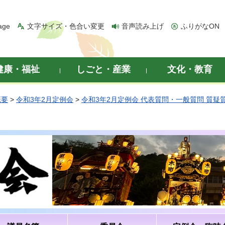
age
文字サイズ・色合い変更
音声読み上げ
ふりがなON
健康・福祉
しごと・産業
文化・教育
概要
>
令和3年2月定例会
>
令和3年2月定例会 代表質問・一般質問 質疑