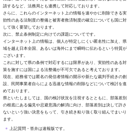
請するなど、法務局とも連携して対応しております。
さらに、これらのインターネット上の情報を速やかに削除できる実
効性のある法制度の整備と被害者救済制度の確立についても国に対
して強く要望しております。
次に、禁止条例制定に向けての課題についてです。
インターネット上の情報は、個人が特定しにくい匿名性に加え、県
域を越え日本全国、あるいは海外にまで瞬時に伝わるという特質が
ございます。
これに対して県の条例で対応するには限界があり、実効性のある対
策を施すには国による法整備が不可欠であると考えております。
現在、総務省では匿名の発信者情報の開示や新たな裁判手続きの創
設、民間事業者自らによる迅速な情報の削除などについて検討を進
めております。
県といたしましては、国の検討状況を注視するとともに、部落差別
の根底にある偏見や忌避意識の解消に向け、部落差別は決して許さ
ないという強い決意をもって、引き続き粘り強く取り組んでまいり
ます。
上記質問・答弁は速報版です。