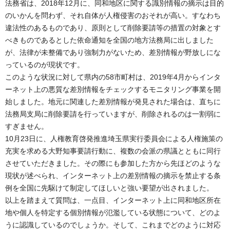
法務省は、2018年12月に、同和地区に関する識別情報の摘示は目的
のいかんを問わず、それ自体が人権侵害のおそれが高い。すなわち
違法性のあるものであり、原則として削除要請等の措置の対象とす
べきものであるとした依命通知を全国の地方法務局に出しました
が、法律が未整備であり強制力がないため、差別情報が野放しにな
っているのが現状です。
このような状況に対して県内の58市町村は、2019年4月からインタ
ーネット上の悪質な差別情報をチェックするモニタリング事業を開
始しました。地元に関連した差別情報が発見された場合は、直ちに
法務局支局に削除要請を行っていますが、削除されるのは一割弱に
すぎません。
10月23日に、人権教育啓発推進埼玉県実行委員会による人権施策の
充実を求める大野知事要請行動に、複数の会派の県議とともに同行
させていただきました。その際にも参加した方から先ほどのような
現状が述べられ、インターネット上の差別情報の摘示を禁止する条
例を全国に先駆けて制定してほしいと強い要望が出されました。
以上を踏まえて質問は、一点目、インターネット上に同和地区所在
地や個人を特定する個別情報が氾濫している状態について、どのよ
うに認識しているのでしょうか。そして、これまでどのように対応