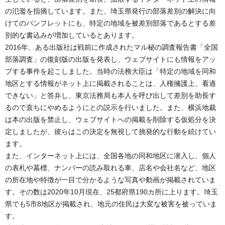
の氾濫を指摘しています。また、埼玉県発行の部落差別の解決に向
けてのパンフレットにも、特定の地域を被差別部落であるとする差
別的な書込みが増加しているとあります。
2016年、ある出版社は戦前に作成されたマル秘の調査報告書「全国
部落調査」の復刻版の出版を発表し、ウェブサイトにも情報をアッ
プする事件を起こしました。当時の法務大臣は「特定の地域を同和
地区とする情報がネット上に掲載されることは、人権擁護上、看過
できない」と答弁し、東京法務局も本人を呼び出して差別を助長す
るので直ちにやめるようにとの説示を行いました。また、横浜地裁
は本の出版を禁止し、ウェブサイトへの掲載を削除する仮処分を決
定しましたが、彼らはこの決定を無視して挑発的な行動を続けてい
ます。
また、インターネット上には、全国各地の同和地区に潜入し、個人
の表札や墓標、ナンバーの読み取れる車、店名や会社名など、地区
の所在地や特徴が一目で分かるような写真や動画が掲載されていま
す。その数は2020年10月現在、25都府県190カ所に上ります。埼玉
県でも5市8地区が掲載され、地元の住民は大変な被害を被っていま
す。