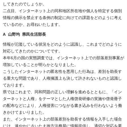
してきたのでしょうか。
二点目、インターネット上の同和地区所在地や個人を特定する個別
情報の摘示を禁止する条例の制定に向けての課題をどのように考え
ているのか、お尋ねいたします。
A 山野均 県民生活部長
情報が氾濫している状況をどのように認識し、これまでどのように
対応してきたのかについてです。
本年6月の国の実態調査では、インターネット上での部落差別事案が
増加していることが明らかとなりました。
こうしたインターネットの匿名性を悪用した行為は、差別を助長す
る重大な問題であり、人権擁護上も決して許されないものと認識し
ております。
県ではこれまで、同和問題の正しい理解を進めるとともに、「イン
ターネットと人権」をテーマとした人権啓発研修の実施や啓発冊子
の配布などにより、人権侵害につながる書き込みを行わないよう働
きかけてまいりました。
また、インターネット上の部落差別を助長する情報を入手した場合
には、速やかにさいたま地方法務局に情報提供し、適切な対応を要