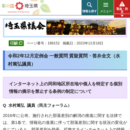
彩の国 埼玉県
緊急・防
情報を探す
メニュー
災
ページ番号：188152
掲載日：2023年12月18日
令和2年12月定例会 一般質問 質疑質問・答弁全文（水
村篤弘議員）
インターネット上の同和地区所在地や個人を特定する個別
情報の摘示を禁止する条例の制定について
Q 水村篤弘 議員（民主フォーラム
）
2016年に公布、施行された部落差別の解消の推進に関する法律で
は、第1条で、情報化の進展に伴って部落差別に関する状況の変化が
生じていると、部落差別を助長、拡散するインターネット上の情報