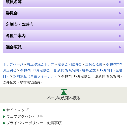
議員名簿
委員会
定例会・臨時会
各種ご案内
議会広報
トップページ
>
埼玉県議会トップ
>
定例会・臨時会
>
定例会概要
>
令和2年12
月定例会
>
令和2年12月定例会 一般質問 質疑質問・答弁全文
>
12月4日（金曜
日）
>
水村篤弘（民主フォーラム）
> 令和2年12月定例会 一般質問 質疑質問・
答弁全文（水村篤弘議員）
ページの先頭へ戻る
サイトマップ
ウェブアクセシビリティ
プライバシーポリシー・免責事項