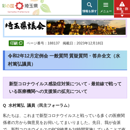
彩の国 埼玉県
緊急・防
情報を探す
メニュー
災
ページ番号：188137
掲載日：2023年12月18日
令和2年12月定例会 一般質問 質疑質問・答弁全文（水
村篤弘議員）
新型コロナウイルス感染症対策について - 最前線で戦って
いる医療機関への支援策の拡充について
Q 水村篤弘 議員（民主フォーラム
）
私たちは、これまで新型コロナウイルスと戦っている多くの医療関
係者の方から御意見をお伺いしてまいりました。先日、我が会派
で、新型コロナウイルスのPCR検査を24時間実施していることで有