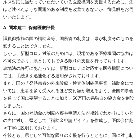
ルス対応に当たっていただいている医療機関を支援するために、先
ほど述べたような問題のある制度を改善できないか、御見解をお伺
いいたします。
A 関本建二 保健医療部長
議員御指摘の国の補助金等、国所管の制度は、県が制度そのものを
変えることはできません。
しかし、新型コロナ対策のためには、現場である医療機関の協力は
不可欠であり、県としてもできる限りの支援を行っております。
農地法の許可にあたっては、新型コロナに対応する医療機関につい
ては、手続きを迅速化する運用がされております。
また、国の「発熱患者の外来診療・検査体制確保事業」補助金につ
いては、患者を多く受入れるほど交付額が増えるよう、全国知事会
を通じて国に要望することに加え、50万円の県独自の協力金を創設
しました。
さらに、国の補助金の制度内容や申請方法が複雑でわかりにくいと
の声に対し、県として「補助金申請ガイド」を作成し、医師会に赴
き丁寧に説明しております。
今後とも、県として可能な限りの支援を行うとともに、国に対し制