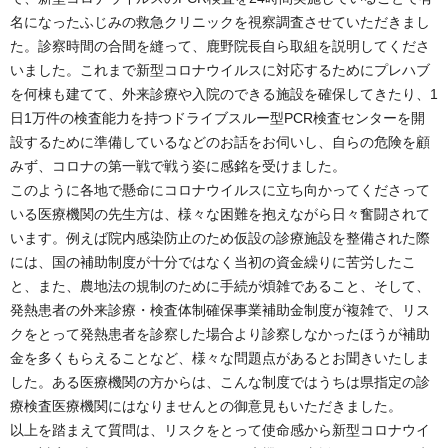
名になったふじみの救急クリニックを視察調査させていただきまし
た。診察時間の合間を縫って、鹿野院長自ら取組を説明してくださ
いました。これまで新型コロナウイルスに対応するためにプレハブ
を何棟も建てて、外来診療や入院のできる施設を確保してきたり、1
日1万件の検査能力を持つドライブスルー型PCR検査センターを開
設するために準備しているなどのお話をお伺いし、自らの危険を顧
みず、コロナの第一戦で戦う姿に感銘を受けました。
このように各地で懸命にコロナウイルスに立ち向かってくださって
いる医療機関の先生方は、様々な困難を抱えながら日々奮闘されて
います。例えば院内感染防止のため仮設の診療施設を整備された際
には、国の補助制度が十分ではなく当初の資金繰りに苦労したこ
と、また、農地法の規制のために手続が煩雑であること、そして、
発熱患者の外来診療・検査体制確保事業補助金制度が複雑で、リス
クをとって発熱患者を診察した場合より診察しなかったほうが補助
金を多くもらえることなど、様々な問題点があるとお聞きいたしま
した。ある医療機関の方からは、こんな制度ではうちは県指定の診
療検査医療機関にはなりませんとの御意見もいただきました。
以上を踏まえて質問は、リスクをとって使命感から新型コロナウイ