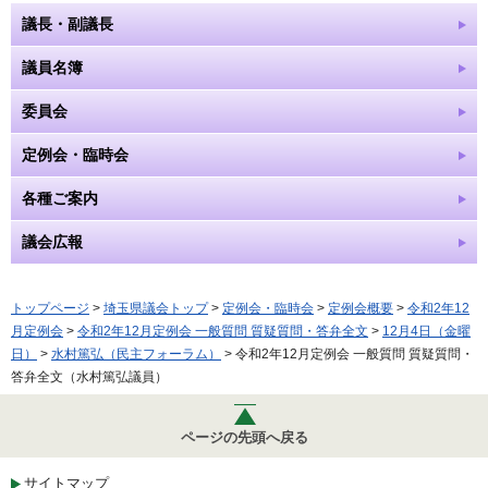
議長・副議長
議員名簿
委員会
定例会・臨時会
各種ご案内
議会広報
トップページ
>
埼玉県議会トップ
>
定例会・臨時会
>
定例会概要
>
令和2年12
月定例会
>
令和2年12月定例会 一般質問 質疑質問・答弁全文
>
12月4日（金曜
日）
>
水村篤弘（民主フォーラム）
> 令和2年12月定例会 一般質問 質疑質問・
答弁全文（水村篤弘議員）
ページの先頭へ戻る
サイトマップ