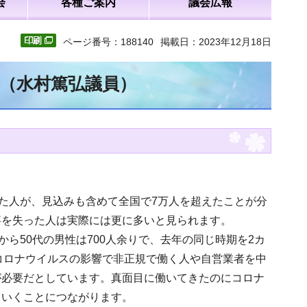
会
各種ご案内
議会広報
ページ番号：188140
掲載日：2023年12月18日
文（水村篤弘議員）
った人が、見込みも含めて全国で7万人を超えたことが分
事を失った人は実際には更に多いと見られます。
ら50代の男性は700人余りで、去年の同じ時期を2カ
コロナウイルスの影響で非正規で働く人や自営業者を中
が必要だとしています。真面目に働いてきたのにコロナ
ていくことにつながります。