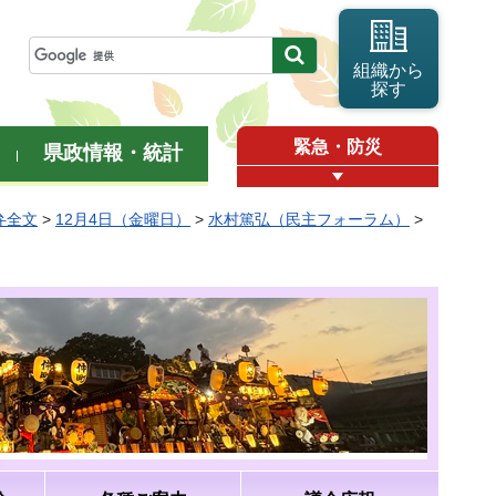
組織から
探す
緊急・防災
県政情報・統計
弁全文
>
12月4日（金曜日）
>
水村篤弘（民主フォーラム）
>