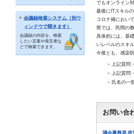
でもオンライン
最後にITスキル
会議録検索システム（別ウ
コロナ禍において
ィンドウで開きます）
県では、民間の教
会議録の内容を、検索
具体的には、基礎
したい言葉や発言者な
いレベルのスキル
どで検索できます。
今後とも、感染
上記質問
上記質問
氏名の一
お問い合
議会事務局
政