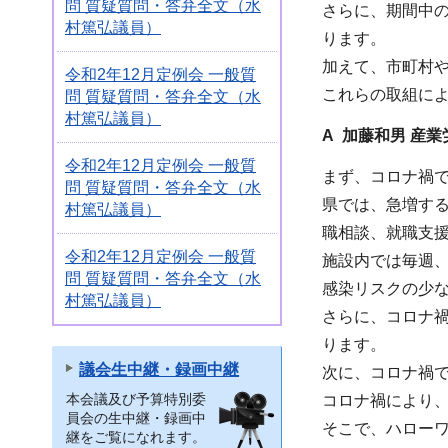
問 質疑質問・答弁全文（水
さらに、期間中
村篤弘議員）
ります。
加えて、市町村
令和2年12月定例会 一般質
これらの取組に
問 質疑質問・答弁全文（水
村篤弘議員）
A 加藤和男 産
令和2年12月定例会 一般質
まず、コロナ禍
問 質疑質問・答弁全文（水
県では、急増す
村篤弘議員）
職相談、就職支
令和2年12月定例会 一般質
施設内では毎週、
問 質疑質問・答弁全文（水
感染リスクの少
村篤弘議員）
さらに、コロナ
ります。
議会生中継・録画中継
次に、コロナ禍
本会議及び予算特別委
コロナ禍により
員会の生中継・録画中
そこで、ハローワ
継をご覧になれます。