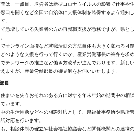
質問は、一点目、厚労省は新型コロナウイルスの影響で仕事や
の窓口を開くなど全国の自治体に支援体制を確保するよう通知
ます。
禍で急増している失業者の方の再就職支援が急務ですが、県と
す。
禍でオンライン面接など就職活動の方法自体も大きく変わる可
てどのような支援を行って行くのか、産業労働部長の答弁を求
でテレワークの推進など働き方改革が進んでおります。新しい
考えますが、産業労働部長の御見解をお伺いいたします。
祉部長
や住まいを失うおそれのある方に対する年末年始の期間中の相
れています。
間中の生活困窮などへの相談対応として、県福祉事務所や県所
電話対応を行います。
ても、相談体制の確立や社会福祉協議会など関係機関との連携