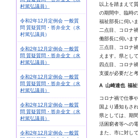
以上を踏まえて
村篤弘議員）
の期間中、臨時
令和2年12月定例会 一般質
福祉部長に伺い
問 質疑質問・答弁全文（水
二点目、コロナ
村篤弘議員）
働部長に伺いま
三点目、コロナ
令和2年12月定例会 一般質
問 質疑質問・答弁全文（水
えます。県とし
村篤弘議員）
四点目、コロナ禍
支援が必要だと
令和2年12月定例会 一般質
問 質疑質問・答弁全文（水
A 山崎達也 福
村篤弘議員）
コロナ禍で仕事
令和2年12月定例会 一般質
国より通知もさ
問 質疑質問・答弁全文（水
県としては、期
村篤弘議員）
活困窮者等への
また、市に対し
令和2年12月定例会 一般質