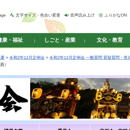
age
文字サイズ・色合い変更
音声読み上げ
ふりがなON
健康・福祉
しごと・産業
文化・教育
概要
>
令和2年12月定例会
>
令和2年12月定例会 一般質問 質疑質問・答
議員）