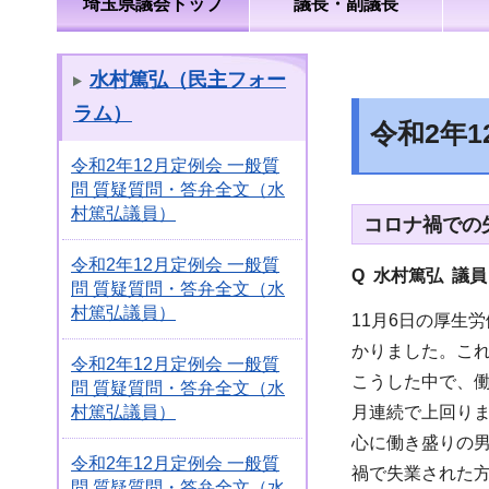
埼玉県議会トップ
議長・副議長
水村篤弘（民主フォー
ラム）
令和2年
令和2年12月定例会 一般質
問 質疑質問・答弁全文（水
村篤弘議員）
コロナ禍での
令和2年12月定例会 一般質
Q 水村篤弘 議
問 質疑質問・答弁全文（水
村篤弘議員）
11月6日の厚生
かりました。こ
令和2年12月定例会 一般質
こうした中で、働
問 質疑質問・答弁全文（水
月連続で上回り
村篤弘議員）
心に働き盛りの
令和2年12月定例会 一般質
禍で失業された
問 質疑質問・答弁全文（水