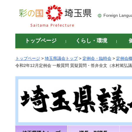
彩の国 埼玉県
Foreign Langu
トップページ
くらし・環境
トップページ
>
埼玉県議会トップ
>
定例会・臨時会
>
定例会
令和2年12月定例会 一般質問 質疑質問・答弁全文（水村篤弘