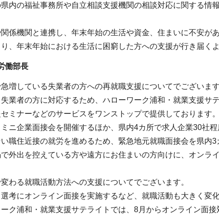
の県内の福祉事務所や自立相談支援機関の相談対応に関する情
や関係機関と連携し、年末年始の生活や資金、住まいに不安が
より、年末年始における生活に困窮した方への支援が行き届く
業労働部長
で急増している失業者の方への再就職支援についてでございま
る失業者の方に対応するため、ハローワーク浦和・就業支援サ
援セミナーなどのサービスをワンストップで提供しております
ミニ企業面接会を開催するほか、県内4カ所で求人企業30社
ない職住近接の就労を進めるため、緊急地元就職面接会を県内3
禍で外出を控えている方や遠方にお住まいの方向けに、オンライ
で変わる就職活動方法への支援についてでございます。
、選考にオンライン面接を実施するなど、就職活動も大きく変
ーク浦和・就業支援サテライトでは、8月からオンライン面接