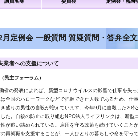
議員名簿
委員会
定例会・臨時
12月定例会 一般質問 質疑質問・答弁全
失業者への支援について
員（民主フォーラム
）
労働省の発表によれば、新型コロナウイルスの影響で仕事を失
れは全国のハローワークなどで把握できた人数であるため、仕
き盛りの男性の自殺が増えています。今年9月に自殺した20代か
ました。自殺の防止に取り組むNPO法人ライフリンクは、新型
男性が追い詰められている。雇用を守る政策を続けていくこと
方の再就職を支援することが、一人ひとりの暮らしや命を守っ