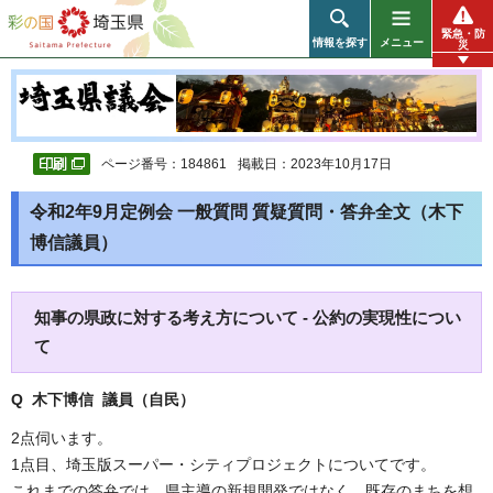
彩の国 埼玉県
緊急・防
情報を探す
メニュー
災
ページ番号：184861
掲載日：2023年10月17日
令和2年9月定例会 一般質問 質疑質問・答弁全文（木下
博信議員）
知事の県政に対する考え方について - 公約の実現性につい
て
Q 木下博信 議員（自民）
2点伺います。
1点目、埼玉版スーパー・シティプロジェクトについてです。
これまでの答弁では、県主導の新規開発ではなく、既存のまちを想