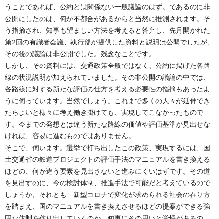
うことであれば、公約とは関係ない一般議論のはず。であるのに非
公開にしたのは、何か不都合があるからと当然に推測されます。そ
う指摘され、知事も望ましい方法を考えると答弁し、先月開かれた
第2回の有識者会議、執行部が提供した資料と説明は公開でしたが、
その後の議論は非公開でした。残念なことです。
しかし、その資料には、交通政策全般ではなく、公約に掲げた各路
線の状況説明が加えられていました。その非公開の議論の中では、
各路線に対する新たな評価の仕方を考える必要性の指摘もあったよ
うに伺っています。当然でしょう。これまで多くの人々が延伸でき
たらよいと様々に考え働き掛けても、実現してこなかったもので
す。今までの発想とは違う新たな路線の価値や評価基準が見出せな
ければ、容易に進むものではありません。
そこで、伺います。選挙で打ち出したこの政策、実現するには、国
土交通省の鉄道プロジェクトの評価手法のマニュアルを書き換える
ほどの、何か違う要素を見出さないと進みにくいはずです。その道
を見出すのに、今の検討体制、推進手法で可能だと考えているので
しょうか。それとも、新型コロナで変化が求められる社会の在り方
を踏まえ、国のマニュアルを書き換えさせるほどの提案ができる強
固な体制を作り出していくのか。知事にその思いと覚悟があるの