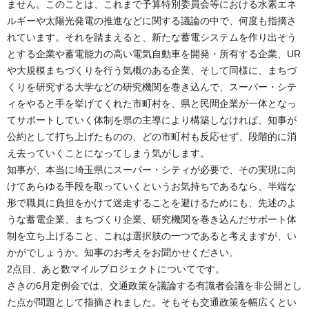
ません。このことは、これまで予算特別委員会等における水素エネ
ルギーや太陽光発電の推進などに関する議論の中で、何度も指摘さ
れています。それを踏まえると、新たな蓄電システムを作り出そう
とする企業や蓄電能力の高い電気自動車を開発・所有する企業、UR
や大規模まちづくりを行う気概のある企業、そして同様に、まちづ
くりを研究する大学などの研究機関を巻き込んで、スーパー・シテ
ィをやると手を挙げてくれた市町村を、県と民間企業が一体となっ
てサポートしていく体制を県の主導により構築しなければ、知事が
公約として打ち上げたものの、どの市町村も反応せず、段階的に消
え去っていくことになってしまう気がします。
知事が、本当に埼玉県にスーパー・シティが必要で、その実現に向
けてあらゆる手段を取っていくというお気持ちであるなら、半端な
形で職員に負担をかけて迷走することを避けるためにも、先述のよ
うな蓄電企業、まちづくり企業、研究機関を巻き込んだサポート体
制を立ち上げること、これは選択肢の一つであると考えますが、い
かがでしょうか。知事のお考えをお聞かせください。
2点目、あと数マイルプロジェクトについてです。
さきの6月定例会では、交通政策を議論する有識者会議を非公開とし
た点が問題として指摘されました。そもそも交通政策を幅広くとい