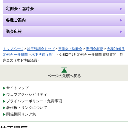
定例会・臨時会
各種ご案内
議会広報
トップページ
>
埼玉県議会トップ
>
定例会・臨時会
>
定例会概要
>
令和2年9月
定例会 一般質問
>
木下博信（自）
> 令和2年9月定例会 一般質問 質疑質問・答
弁全文（木下博信議員）
ページの先頭へ戻る
サイトマップ
ウェブアクセシビリティ
プライバシーポリシー・免責事項
著作権・リンクについて
関係機関リンク集