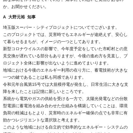
か、お聞かせください。
A 大野元裕 知事
埼玉版スーパー・シティプロジェクトについてでございます。
このプロジェクトでは、災害時でもエネルギーが途絶えず、安心し
て暮らせるまちが、イメージの一つとしてあります。
新型コロナウイルスの影響で、今年度予定をしていた市町村との意
見交換が遅れている部分もありますが、今後の進め方を見直し、プ
ロジェクト全体に影響が出ないように進めてまいります。
地域における今後のエネルギー利用の在り方に、蓄電技術が大きな
一つの鍵であることは私も同感であります。
令和元年台風第15号では大規模停電が発生し、日常生活に大きな支
障を
来
したことは記憶に新しいところです。
系統から電気やガスの供給を受ける一方で、太陽光発電などの分散
型電源に蓄電池を組み合わせた仕組みを構築していくことは、環境
負荷の軽減はもとより、災害時のエネルギー確保の点でも非常に有
効かつレジリエントな選択肢と考えます。
このような地域における自立的で効率的なエネルギー・システムの