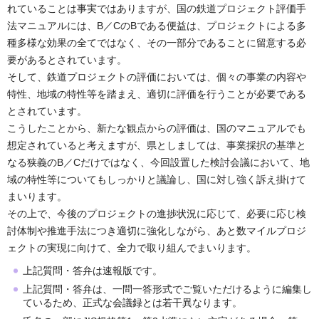
れていることは事実ではありますが、国の鉄道プロジェクト評価手
法マニュアルには、
B／C
の
B
である便益は、プロジェクトによる多
種多様な効果の全てではなく、その一部分であることに留意する必
要があるとされています。
そして、鉄道プロジェクトの評価においては、個々の事業の内容や
特性、地域の特性
等
を踏まえ、適切に評価を行うことが必要である
とされています。
こうしたことから、新たな観点からの評価は、国のマニュアルでも
想定されていると考えますが、県としましては、事業採択の基準と
なる狭義の
B／C
だけではなく、今回設置した検討会議において、地
域の特性
等
についてもしっかりと議論し、国に対し強く訴え掛けて
まいります。
その上で、今後のプロジェクトの進捗状況に応じて、必要に応じ検
討体制や推進手法につき適切に強化しながら、あと数マイルプロジ
ェクトの実現に向けて、全力で取り組んでまいります。
上記質問・答弁は速報版です。
上記質問・答弁は、一問一答形式でご覧いただけるように編集し
ているため、正式な会議録とは若干異なります。