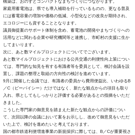
構築は、おのずとコンパクトなまちづくりにつながります。
家庭用蓄電池は、県でも導入補助を行っているものの、更なる普及
には蓄電容量の増加や価格の低減、小型化などの改良が期待され、
エコロジーにも資することとなります。
議員御提案のサポート体制を含め、蓄電池の開発やまちづくりへの
活用などに関わる企業や研究機関
等
と連携し、市町村の支援に生か
してまいります。
次に、あと数マイルプロジェクトについてでございます。
あと数マイルプロジェクトにおける公共交通の利便性向上策につい
ては、専門的な知見を有する有識者
等
を委員として、検討会議を設
置し、課題の整理と取組の方向性の検討を進めています。
9月に開催した会議では、有識者の委員から費用便益比、いわゆる
B
／
C（ビーバイシー）
だけではなく、新たな観点からの項目も取り
入れ、県としてもしっかりと評価する必要があるとの指摘をいただ
きました。
こうした専門家の御意見を踏まえた新たな観点からの評価につい
て、次回以降の会議において案をお示しし、改めて御意見をいただ
いた上で、検討を進めたいと考えております。
国の都市鉄道利便増進事業の新規採択に際しては、
B／C
が重要視さ