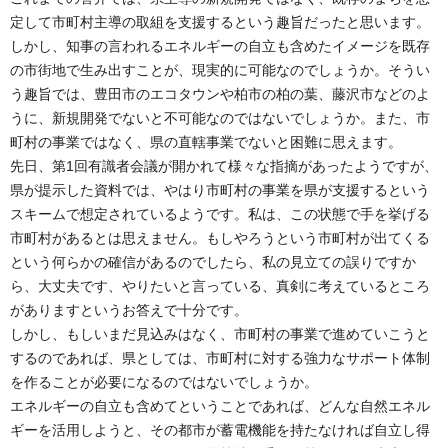
定して市町村主導の取組を支援するという趣旨だったと思います。
しかし、知事の言われるエネルギーの自立も含めたイメージを既存
の市街地で生み出すことが、現実的に可能なのでしょうか。そうい
う趣旨では、豊田市のエコタウンや柏市の柏の葉、藤沢市などのよ
うに、新規開発でないと不可能なのではないでしょうか。また、市
町村の事業ではなく、県の直轄事業でないと困難に思えます。
先日、第1回有識者会議が開かれて様々な指摘があったようですが、
県が提示した資料では、やはり市町村の事業を県が支援するという
スキームで想定されているようです。私は、この状態で手を挙げる
市町村があるとは思えません。もしやろうという市町村が出てくる
という何らかの確信があるのでしたら、私の見立ての誤りですか
ら、大丈夫です、やりたいと言っている、真剣に考えているところ
がありますというお答えで十分です。
しかし、もしいまだ見込みはなく、市町村の事業で進めていこうと
するのであれば、県としては、市町村に対する強力なサポート体制
を作ることが必要になるのではないでしょうか。
エネルギーの自立も含めてということであれば、どんな自然エネル
ギーを活用しようと、その都市が蓄電機能を持たなければ自立し得