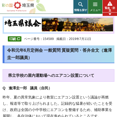
彩の国 埼玉県
緊急・防
情報を探す
メニュー
災
ページ番号：154589
掲載日：2019年7月11日
令和元年6月定例会 一般質問 質疑質問・答弁全文（逢澤
圭一郎議員）
県立学校の屋内運動場へのエアコン設置について
Q 逢澤圭一郎 議員（自民
）
昨年、夏の異常気象により教室にエアコン設置という議論が再燃
し、報道等で取り上げられました。記録的な猛暑が続いたことを受
け、政府は全国の小中学校にエアコンを整備するため、補助事業を
展開し、各自治体において現在進められているところです。