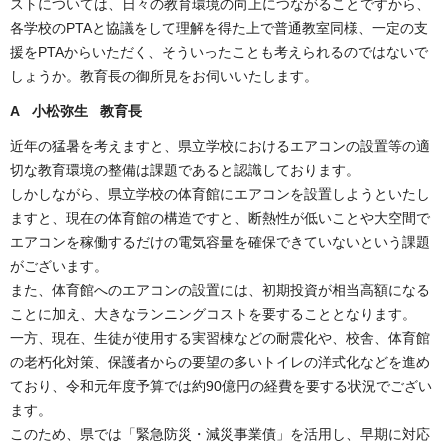
ストについては、日々の教育環境の向上につながることですから、
各学校のPTAと協議をして理解を得た上で普通教室同様、一定の支
援をPTAからいただく、そういったことも考えられるのではないで
しょうか。教育長の御所見をお伺いいたします。
A 小松弥生 教育長
近年の猛暑を考えますと、県立学校におけるエアコンの設置等の適
切な教育環境の整備は課題であると認識しております。
しかしながら、県立学校の体育館にエアコンを設置しようといたし
ますと、現在の体育館の構造ですと、断熱性が低いことや大空間で
エアコンを稼働するだけの電気容量を確保できていないという課題
がございます。
また、体育館へのエアコンの設置には、初期投資が相当高額になる
ことに加え、大きなランニングコストを要することとなります。
一方、現在、生徒が使用する実習棟などの耐震化や、校舎、体育館
の老朽化対策、保護者からの要望の多いトイレの洋式化などを進め
ており、令和元年度予算では約90億円の経費を要する状況でござい
ます。
このため、県では「緊急防災・減災事業債」を活用し、早期に対応