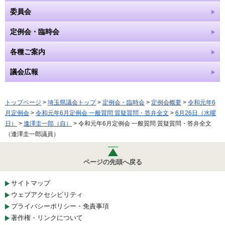
委員会
定例会・臨時会
各種ご案内
議会広報
トップページ
>
埼玉県議会トップ
>
定例会・臨時会
>
定例会概要
>
令和元年6
月定例会
>
令和元年6月定例会 一般質問 質疑質問・答弁全文
>
6月26日（水曜
日）
>
逢澤圭一郎（自）
> 令和元年6月定例会 一般質問 質疑質問・答弁全文
（逢澤圭一郎議員）
ページの先頭へ戻る
サイトマップ
ウェブアクセシビリティ
プライバシーポリシー・免責事項
著作権・リンクについて