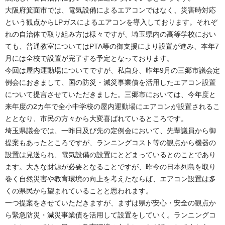
大阪府箕面市では、電気設備によるエアコンではなく、災害時対応
という観点からLPガスによるエアコンを導入しております。それぞ
れの自治体で取り組み方は様々ですが、埼玉県内の高等学校におい
ても、普通教室についてはPTA等の御支援により設置が進み、本年7
月には全校で設置が完了する予定となっております。
今回は屋内運動場についてですが、私自身、昨年9月の三郷市議会定
例会におきまして、国の防災・減災事業債を活用したエアコン設置
について提言させていただきました。三郷市においては、今年度と
来年度の2カ年で全小中学校の屋内運動場にエアコンが設置されるこ
ととなり、市民の方々から大変喜ばれているところです。
埼玉県議会では、一昨日及び先の定例会において、先輩議員から御
提案もあったところですが、ランニングコスト等の観点から機器の
設置は見送られ、電気設備の設置にとどまっているとのことであり
ます。大きな財源が必要となることですが、昨今の日本列島を取り
巻く自然災害や教育環境の向上を考えたならば、エアコン設置は多
くの県民から望まれていることと思われます。
一つ提案をさせていただきますが、まずは県が安心・安全の観点か
ら緊急防災・減災事業債を活用して設置をしていく。ランニングコ