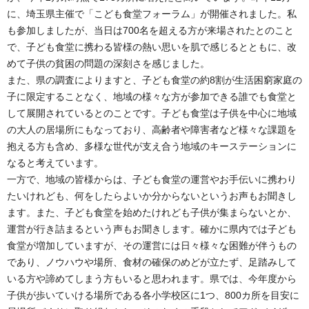
に、埼玉県主催で「こども食堂フォーラム」が開催されました。私
も参加しましたが、当日は700名を超える方が来場されたとのこと
で、子ども食堂に携わる皆様の熱い思いを肌で感じるとともに、改
めて子供の貧困の問題の深刻さを感じました。
また、県の調査によりますと、子ども食堂の約8割が生活困窮家庭の
子に限定することなく、地域の様々な方が参加できる誰でも食堂と
して展開されているとのことです。子ども食堂は子供を中心に地域
の大人の居場所にもなっており、高齢者や障害者など様々な課題を
抱える方も含め、多様な世代が支え合う地域のキーステーションに
なると考えています。
一方で、地域の皆様からは、子ども食堂の運営やお手伝いに携わり
たいけれども、何をしたらよいか分からないというお声もお聞きし
ます。また、子ども食堂を始めたけれども子供が集まらないとか、
運営が行き詰まるという声もお聞きします。確かに県内では子ども
食堂が増加していますが、その運営には日々様々な困難が伴うもの
であり、ノウハウや場所、食材の確保のめどが立たず、足踏みして
いる方や諦めてしまう方もいると思われます。県では、今年度から
子供が歩いていける場所である各小学校区に1つ、800カ所を目安に