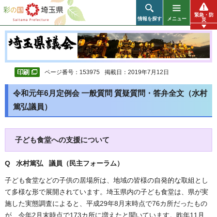
彩の国 埼玉県
緊急・防
情報を探す
メニュー
災
ページ番号：153975
掲載日：2019年7月12日
令和元年6月定例会 一般質問 質疑質問・答弁全文（水村
篤弘議員）
子ども食堂への支援について
Q 水村篤弘 議員（民主フォーラム
）
子ども食堂などの子供の居場所は、地域の皆様の自発的な取組とし
て多様な形で展開されています。埼玉県内の子ども食堂は、県が実
施した実態調査によると、平成29年8月末時点で76カ所だったもの
が、今年2月末時点で173カ所に増えたと聞いています。昨年11月