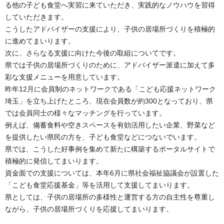
る他の子ども食堂へ実習に来ていただき、実践的なノウハウを習得
していただきます。
こうしたアドバイザーの支援により、子供の居場所づくりを積極的
に進めてまいります。
次に、さらなる支援に向けた今後の取組についてです。
県では子供の居場所づくりのために、アドバイザー派遣に加えて多
彩な支援メニューを用意しています。
昨年12月に会員制のネットワークである「こども応援ネットワーク
埼玉」を立ち上げたところ、現在会員数が約300となっており、県
では会員同士の様々なマッチングを行っています。
例えば、備蓄食料や空きスペースを有効活用したい企業、野菜など
を提供したい県民の方を、子ども食堂などにつないでいます。
県では、こうした好事例を集めて新たに構築するポータルサイトで
積極的に発信してまいります。
資金面での支援については、本年6月に県社会福祉協議会が設置した
「こども食堂応援基金」等を活用して支援してまいります。
県としては、子供の居場所の多様性と運営する方の自主性を尊重し
ながら、子供の居場所づくりを応援してまいります。