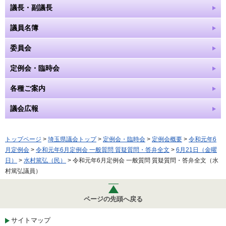
議長・副議長
議員名簿
委員会
定例会・臨時会
各種ご案内
議会広報
トップページ
>
埼玉県議会トップ
>
定例会・臨時会
>
定例会概要
>
令和元年6
月定例会
>
令和元年6月定例会 一般質問 質疑質問・答弁全文
>
6月21日（金曜
日）
>
水村篤弘（民）
> 令和元年6月定例会 一般質問 質疑質問・答弁全文（水
村篤弘議員）
ページの先頭へ戻る
サイトマップ