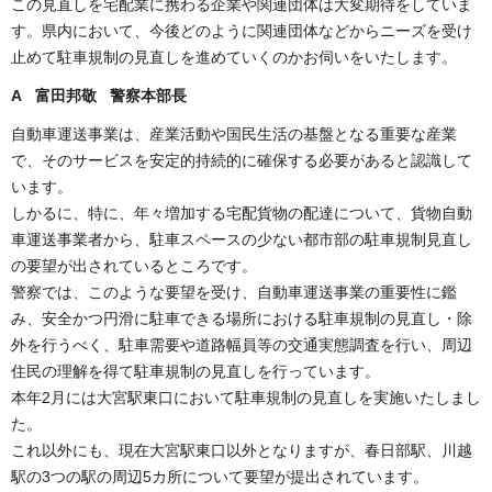
この見直しを宅配業に携わる企業や関連団体は大変期待をしていま
す。県内において、今後どのように関連団体などからニーズを受け
止めて駐車規制の見直しを進めていくのかお伺いをいたします。
A 富田邦敬 警察本部長
自動車運送事業は、産業活動や国民生活の基盤となる重要な産業
で、そのサービスを安定的持続的に確保する必要があると認識して
います。
しかるに、特に、年々増加する宅配貨物の配達について、貨物自動
車運送事業者から、駐車スペースの少ない都市部の駐車規制見直し
の要望が出されているところです。
警察では、このような要望を受け、自動車運送事業の重要性に鑑
み、安全かつ円滑に駐車できる場所における駐車規制の見直し・除
外を行うべく、駐車需要や道路幅員等の交通実態調査を行い、周辺
住民の理解を得て駐車規制の見直しを行っています。
本年2月には大宮駅東口において駐車規制の見直しを実施いたしまし
た。
これ以外にも、現在大宮駅東口以外となりますが、春日部駅、川越
駅の3つの駅の周辺5カ所について要望が提出されています。