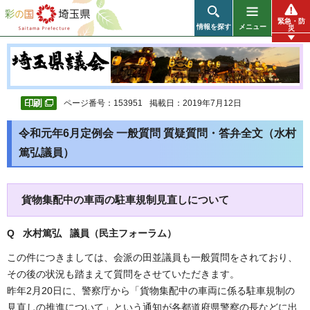
彩の国 埼玉県
緊急・防
情報を探す
メニュー
災
ページ番号：153951
掲載日：2019年7月12日
令和元年6月定例会 一般質問 質疑質問・答弁全文（水村
篤弘議員）
貨物集配中の車両の駐車規制見直しについて
Q 水村篤弘 議員（民主フォーラム
）
この件につきましては、会派の田並議員も一般質問をされており、
その後の状況も踏まえて質問をさせていただきます。
昨年2月20日に、警察庁から「貨物集配中の車両に係る駐車規制の
見直しの推進について」という通知が各都道府県警察の長などに出