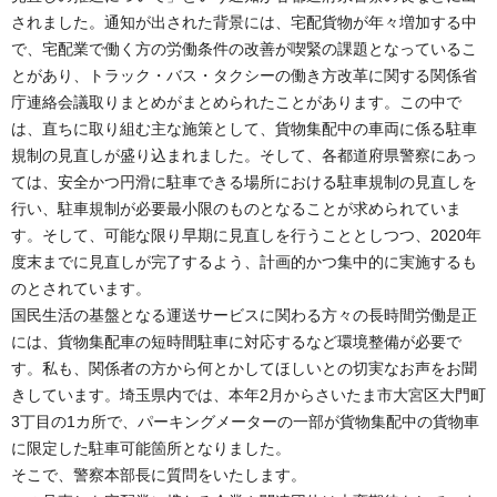
されました。通知が出された背景には、宅配貨物が年々増加する中
で、宅配業で働く方の労働条件の改善が喫緊の課題となっているこ
とがあり、トラック・バス・タクシーの働き方改革に関する関係省
庁連絡会議取りまとめがまとめられたことがあります。この中で
は、直ちに取り組む主な施策として、貨物集配中の車両に係る駐車
規制の見直しが盛り込まれました。そして、各都道府県警察にあっ
ては、安全かつ円滑に駐車できる場所における駐車規制の見直しを
行い、駐車規制が必要最小限のものとなることが求められていま
す。そして、可能な限り早期に見直しを行うこととしつつ、2020年
度末までに見直しが完了するよう、計画的かつ集中的に実施するも
のとされています。
国民生活の基盤となる運送サービスに関わる方々の長時間労働是正
には、貨物集配車の短時間駐車に対応するなど環境整備が必要で
す。私も、関係者の方から何とかしてほしいとの切実なお声をお聞
きしています。埼玉県内では、本年2月からさいたま市大宮区大門町
3丁目の1カ所で、パーキングメーターの一部が貨物集配中の貨物車
に限定した駐車可能箇所となりました。
そこで、警察本部長に質問をいたします。