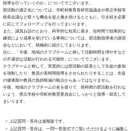
指導を行っていくのか」についてでございます。
部活動の適正化については、市町村教育長研究協議会や県立学校等
校長会議など様々な機会を捉え働き掛けるとともに、引き続き必要
に応じてフォローアップを行ってまいります。
また、議員お話のとおり、科学的な知見に基き、短時間で効果的な
練習により成果を挙げている事例については、部活動指導者の講習
会などにおいて、積極的に紹介してまいります。
次に、「今後、地域のクラブチームと称して活動時間を増やすなど
の不適切な活動が行われる可能性」についてでございます。
クラブチームと称して、実質的には部活動の延長として生徒の参加
を強制したり、教員が長時間指導をさせられたりすることは、生徒
の健康面や教員の負担軽減の観点からあってはなりません。
今後、地域のクラブチームの名を借りて、長時間の部活動を行わな
いよう、県立学校や市町村教育委員会にしっかりと指導・助言して
まいります。
上記質問・答弁は速報版です。
上記質問・答弁は、一問一答形式でご覧いただけるように編集し