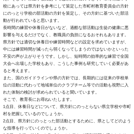
校にあっては県方針を参考にして策定した市町村教育委員会の方針
にのっとり学校の部活動の方針を策定し、その方針に基づいた部活
動が行われていると思います。
長時間の練習や休養日がないなど、過酷な部活動は生徒の健康に悪
影響を与えるだけでなく、教職員の負担になるおそれもあります。
県方針では適切な休養日や練習時間などの設定を求めていますが、
中には練習時間が減ったら弱くなってしまうのではないかといった
不安の声が上がりそうです。しかし、短時間の効率的な練習で全国
大会へ出場した学校もあり、こうした事例も研究していく必要があ
ると考えます。
また、国のガイドラインや県の方針では、長期的には従来の学校単
位の活動に代わって地域単位のクラブチーム等での活動も視野に入
れた体制の検討が求められていると聞いています。
そこで、教育長にお尋ねいたします。
1点目、休養日などについて、県方針にのっとらない県立学校や市町
村を把握しているのでしょうか。
2点目、県方針にのっとった部活動とするために、県としてどのよう
な指導を行っていくのでしょうか。