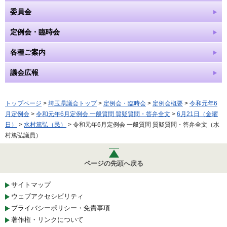
委員会
定例会・臨時会
各種ご案内
議会広報
トップページ
>
埼玉県議会トップ
>
定例会・臨時会
>
定例会概要
>
令和元年6
月定例会
>
令和元年6月定例会 一般質問 質疑質問・答弁全文
>
6月21日（金曜
日）
>
水村篤弘（民）
> 令和元年6月定例会 一般質問 質疑質問・答弁全文（水
村篤弘議員）
ページの先頭へ戻る
サイトマップ
ウェブアクセシビリティ
プライバシーポリシー・免責事項
著作権・リンクについて