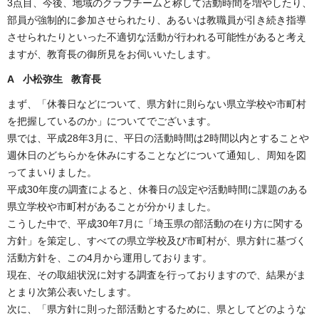
3点目、今後、地域のクラブチームと称して活動時間を増やしたり、
部員が強制的に参加させられたり、あるいは教職員が引き続き指導
させられたりといった不適切な活動が行われる可能性があると考え
ますが、教育長の御所見をお伺いいたします。
A 小松弥生 教育長
まず、「休養日などについて、県方針に則らない県立学校や市町村
を把握しているのか」についてでございます。
県では、平成28年3月に、平日の活動時間は2時間以内とすることや
週休日のどちらかを休みにすることなどについて通知し、周知を図
ってまいりました。
平成30年度の調査によると、休養日の設定や活動時間に課題のある
県立学校や市町村があることが分かりました。
こうした中で、平成30年7月に「埼玉県の部活動の在り方に関する
方針」を策定し、すべての県立学校及び市町村が、県方針に基づく
活動方針を、この4月から運用しております。
現在、その取組状況に対する調査を行っておりますので、結果がま
とまり次第公表いたします。
次に、「県方針に則った部活動とするために、県としてどのような