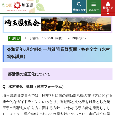
彩の国 埼玉県
緊急・防
情報を探す
メニュー
災
ページ番号：153950
掲載日：2019年7月12日
令和元年6月定例会 一般質問 質疑質問・答弁全文（水村
篤弘議員）
部活動の適正化について
Q 水村篤弘 議員（民主フォーラム
）
埼玉県教育委員会では、昨年7月に国の運動部活動の在り方に関する
総合的なガイドラインにのっとり、運動部と文化部を対象とした埼
玉県の部活動の在り方に関する方針、いわゆる県方針を策定しまし
た。そして、県立学校にあっては県方針にのっとり、市町村立中学