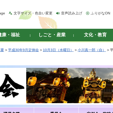
age
文字サイズ・色合い変更
音声読み上げ
ふりがなON
健康・福祉
しごと・産業
文化・教育
概要
>
平成30年9月定例会
>
10月3日（水曜日）
>
小川真一郎（自）
> 