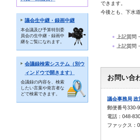
できます。
今後とも、下水
議会生中継・録画中継
本会議及び予算特別委
員会の生中継・録画中
上記質問
継をご覧になれます。
上記質問
会議録検索システム（別ウ
ィンドウで開きます）
お問い合
会議録の内容を、検索
したい言葉や発言者な
どで検索できます。
議会事務局
政
郵便番号330
電話：048-830
ファックス：048