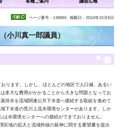
会
各種ご案内
議会広報
ページ番号：138965
掲載日：2024年10月8日
文（小川真一郎議員）
ております。しかし、ほとんどの地区で人口減、あるい
には多大な費用がかかることから大きな問題となってお
集落排水を流域関連公共下水道へ接続する取組を進めて
流域下水道の荒川上流水環境センターがあります。しか
らは水環境センターへの接続ができておりません。
処理区域の拡大と流域幹線の延伸に関する要望書を提出