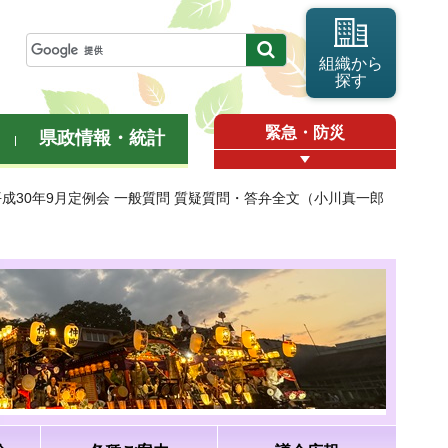
組織から
探す
緊急・防災
県政情報・統計
平成30年9月定例会 一般質問 質疑質問・答弁全文（小川真一郎