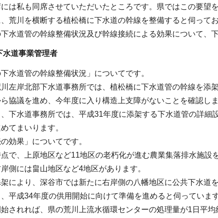
席には私も同席させていただいたところです。県ではこの要望を
に、荒川を横断する植松橋に下水道の幹線を整備すると伺って
の下水道管の幹線整備状況及び幹線接続による効果について、
下水道事業管理者
の下水道管の幹線整備状況」についてです。
荒川左岸北部下水道事務所では、植松橋に下水道管の幹線を添
から協議を進め、今年度に入り構造上支障がないことを確認し
、下水道事務所では、平成31年度に添架する下水道管の詳細
進めてまいります。
続の効果」についてです。
時点で、上原地区など11地区の老朽化が進む農業集落排水施設
岸側には畠山地区など4地区があります。
添架により、深谷市では新たに右岸側の八幡地区に公共下水道を
、平成34年度の供用開始に向けて準備を進めると伺っていま
始されれば、県の荒川上流水循環センターの処理量が1日平均約