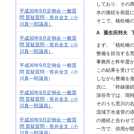
しており、その
平成30年9月定例会 一般質
水の接続を前提
問 質疑質問・答弁全文（小
そこで、植松橋
川真一郎議員）
A 粟生田邦夫 
平成30年9月定例会 一般質
問 質疑質問・答弁全文（小
まず、「植松橋
川真一郎議員）
整備を担当する
事務所と昨年度
平成30年9月定例会 一般質
この結果を受けて
問 質疑質問・答弁全文（小
川真一郎議員）
しながら整備を
次に、「幹線接
平成30年9月定例会 一般質
深谷市では、現
問 質疑質問・答弁全文（小
そのうち荒川の右
川真一郎議員）
流域下水道管の
平成30年9月定例会 一般質
の接続と合わせて
問 質疑質問・答弁全文（小
一方で、供用が開
川真一郎議員）