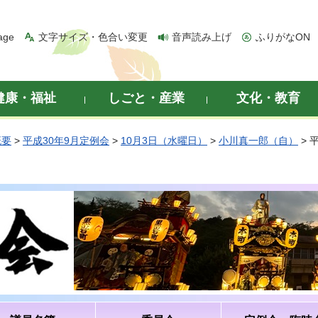
age
文字サイズ・色合い変更
音声読み上げ
ふりがなON
健康・福祉
しごと・産業
文化・教育
概要
>
平成30年9月定例会
>
10月3日（水曜日）
>
小川真一郎（自）
> 