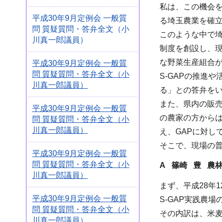
私は、この機会
平成30年9月定例会 一般質
る埼玉農業を確
問 質疑質問・答弁全文（小
このような中で埼
川真一郎議員）
制度を創設し、現
な野菜生産組合が
平成30年9月定例会 一般質
問 質疑質問・答弁全文（小
S-GAPの推進
川真一郎議員）
る」との答弁を
また、県内の販
平成30年9月定例会 一般質
の農家の方から
問 質疑質問・答弁全文（小
川真一郎議員）
え、GAPに対し
そこで、現場の
平成30年9月定例会 一般質
問 質疑質問・答弁全文（小
A 篠崎 豊 農
川真一郎議員）
まず、平成28年
平成30年9月定例会 一般質
S-GAP実践農
問 質疑質問・答弁全文（小
その内訳は、米麦
川真一郎議員）