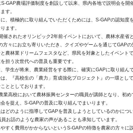
にS-GAP農場評価制度を創設して以来、県内各地で説明会を開
ります。
に、積極的に取り組んでいただくためには、S-GAPの認知
おります。
開催されたオリンピック2年前イベントにおいて、農林水産省と
0人の方々にお立ち寄りいただき、クイズやゲームを通じてGAP
と農林業ドリームフェスタなど、県民を対象としたイベントでS
業を担う次世代への普及も重要です。
、学生が将来、農業経営をする際に、確実にGAPに取り組ん
では、『高校生の「農力」育成強化プロジェクト』の一環として
むこととしております。
農業高校において農林振興センターの職員が講師となり、初めて
会を捉え、S-GAPの普及に取り組んでまいります。
はどのように指導してGAPを普及しようとしているのかにつ
議員お話のような農家の声があることも承知しています。
やすく費用がかからないというS-GAPの特徴を農家の方々に