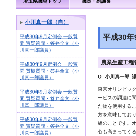
埼玉県議会トップ
議長・副議長
小川真一郎（自）
平成30
平成30年9月定例会 一般質
問 質疑質問・答弁全文（小
川真一郎議員）
農業生産工程
平成30年9月定例会 一般質
問 質疑質問・答弁全文（小
Q 小川真一郎 
川真一郎議員）
東京オリンピッ
平成30年9月定例会 一般質
ービスの調達に
問 質疑質問・答弁全文（小
川真一郎議員）
た物を使用すること
方を意味してお
平成30年9月定例会 一般質
組のことです。
問 質疑質問・答弁全文（小
心も高まってく
川真一郎議員）