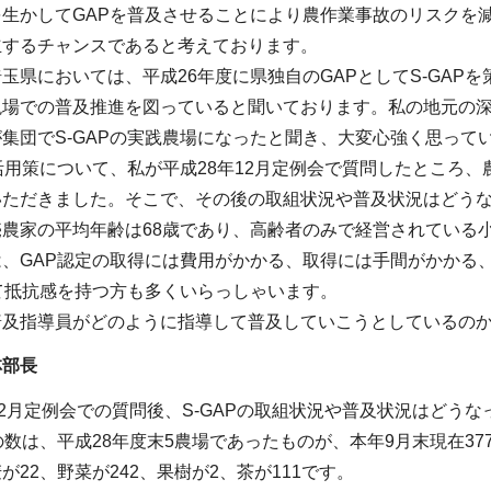
を生かしてGAPを普及させることにより農作業事故のリスクを
立するチャンスであると考えております。
玉県においては、平成26年度に県独自のGAPとしてS-GAP
場での普及推進を図っていると聞いております。私の地元の深
集団でS-GAPの実践農場になったと聞き、大変心強く思って
や活用策について、私が平成28年12月定例会で質問したところ
いただきました。そこで、その後の取組状況や普及状況はどう
売農家の平均年齢は68歳であり、高齢者のみで経営されている
は、GAP認定の取得には費用がかかる、取得には手間がかかる
て抵抗感を持つ方も多くいらっしゃいます。
普及指導員がどのように指導して普及していこうとしているの
林部長
12月定例会での質問後、S-GAPの取組状況や普及状況はどう
場の数は、平成28年度末5農場であったものが、本年9月末現在3
が22、野菜が242、果樹が2、茶が111です。