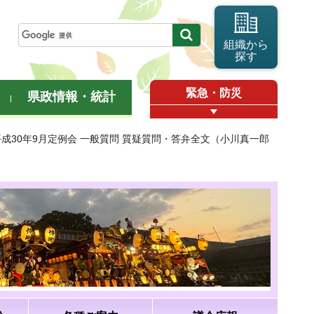
組織から
探す
緊急・防災
県政情報・統計
平成30年9月定例会 一般質問 質疑質問・答弁全文（小川真一郎