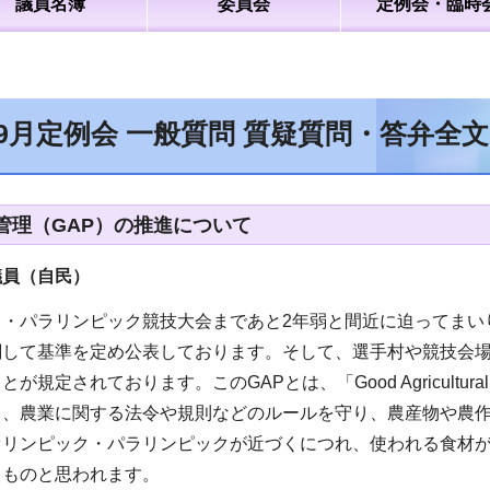
議員名簿
委員会
定例会・臨時
年9月定例会 一般質問 質疑質問・答弁全
管理（GAP）の推進について
議員（自民
）
ク・パラリンピック競技大会まであと2年弱と間近に迫ってまい
関して基準を定め公表しております。そして、選手村や競技会場
が規定されております。このGAPとは、「Good Agricultura
り、農業に関する法令や規則などのルールを守り、農産物や農
オリンピック・パラリンピックが近づくにつれ、使われる食材
るものと思われます。