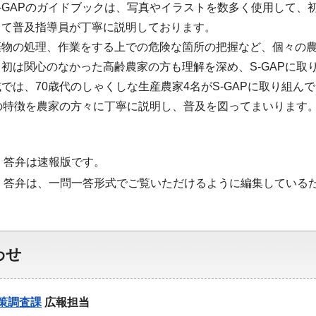
-GAPのガイドブックは、写真やイラストを数多く使用して
して普及指導員が丁寧に説明しております。
棄物の処理、作業をする上での危険な箇所の把握など、個々の
初は関心のなかった高齢農家の方も理解を深め、S-GAPに取
では、70歳代のしゃくしな生産農家4名がS-GAPに取り組ん
Pの特徴を農家の方々に丁寧に説明し、普及を図ってまいります
・答弁は速報版です。
・答弁は、一問一答形式でご覧いただけるように編集している
わせ
策調査課
広報担当