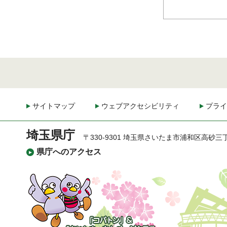
サイトマップ
ウェブアクセシビリティ
プライ
埼玉県庁
〒330-9301 埼玉県さいたま市浦和区高砂三
県庁へのアクセス
「コバトン」&「さいた