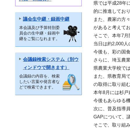
県では平成28年
的に推進してお
議会生中継・録画中継
また、農家の方々
があると考えて
本会議及び予算特別委
員会の生中継・録画中
そこで、本年7月
継をご覧になれます。
当日は約2,00
今後も、彩の国食
会議録検索システム（別ウ
さらに、埼玉農
ィンドウで開きます）
県農業大学校では
会議録の内容を、検索
また、県教育局
したい言葉や発言者な
の取得に取り組
どで検索できます。
本年8月には杉戸
今後もあらゆる機
次に、普及指導員
GAPについて、
そこで、取り組み