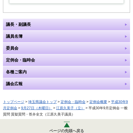
議長・副議長
議員名簿
委員会
定例会・臨時会
各種ご案内
議会広報
トップページ
>
埼玉県議会トップ
>
定例会・臨時会
>
定例会概要
>
平成30年9
月定例会
>
9月27日（木曜日）
>
江原久美子（立）
> 平成30年9月定例会 一般
質問 質疑質問・答弁全文（江原久美子議員）
ページの先頭へ戻る