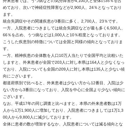
外来患者では、うつ病などの気分障害が4,100人と全体の35％を占
めており、次いで神経症性障害などが2,900人、24％となっており
ます。
統合失調症やその関連疾患が3番目に多く、2,700人、23％です。
一方、入院患者につきましては統合失調症などが最も多く6,500人、
66％を占め、うつ病などは1,000人と10％程度となっております。
こうした疾患別の特徴については全国と同様の傾向となっておりま
す。
一方、精神疾患の全体数を人口10万人当たりで全国平均と比較いた
しますと、外来患者が全国で203人に対し本県は164人と少なくなっ
ており、入院についても全国の209人に対し本県は135人と少ない傾
向にございます。
都道府県別で比べると、外来患者は少ない方から12番目、入院は少
ない方から3番目になっており、入院を中心に全国より少ない傾向に
ございます。
なお、平成17年の同じ調査と比べますと、本県の外来患者数は1万
人から1万1,900人に増加しており、入院患者につきましては1万1,3
00人から9,800人に減少しております。
全体に患者の数が増加するなか、入院患者については減る傾向とな