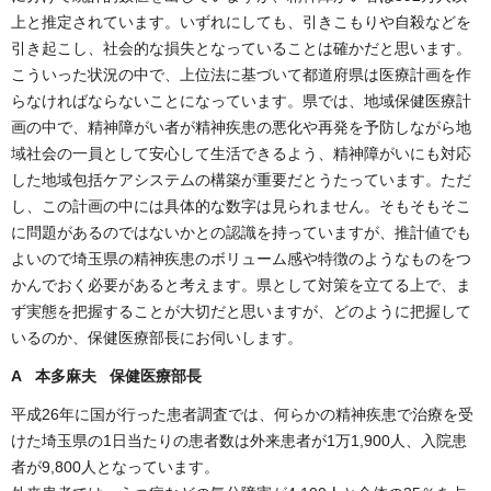
上と推定されています。いずれにしても、引きこもりや自殺などを
引き起こし、社会的な損失となっていることは確かだと思います。
こういった状況の中で、上位法に基づいて都道府県は医療計画を作
らなければならないことになっています。県では、地域保健医療計
画の中で、精神障がい者が精神疾患の悪化や再発を予防しながら地
域社会の一員として安心して生活できるよう、精神障がいにも対応
した地域包括ケアシステムの構築が重要だとうたっています。ただ
し、この計画の中には具体的な数字は見られません。そもそもそこ
に問題があるのではないかとの認識を持っていますが、推計値でも
よいので埼玉県の精神疾患のボリューム感や特徴のようなものをつ
かんでおく必要があると考えます。県として対策を立てる上で、ま
ず実態を把握することが大切だと思いますが、どのように把握して
いるのか、保健医療部長にお伺いします。
A 本多麻夫 保健医療部長
平成26年に国が行った患者調査では、何らかの精神疾患で治療を受
けた埼玉県の1日当たりの患者数は外来患者が1万1,900人、入院患
者が9,800人となっています。