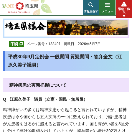
彩の国 埼玉県
緊急・防
情報を探す
メニュー
災
ページ番号：138491
掲載日：2026年5月7日
平成30年9月定例会 一般質問 質疑質問・答弁全文（江
原久美子議員）
精神疾患の実態把握について
Q 江原久美子 議員（立憲・国民・無所属
）
精神障がいの多くは精神疾患から起こると言われていますが、精神
疾患は今や国からも五大疾病の一つに数えられており、推計患者は
がん患者をはるかに超えると言われています。国も障がい者を3区分
に分けて統計的数値を出していますが、精神障がい者は392万人以