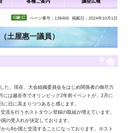
会
各種ご案内
議会広報
ページ番号：138468
掲載日：2024年10月1日
文（土屋惠一議員）
ました。現在、大会組織委員会をはじめ関係者の御尽力
月には越谷市でオリンピック2年前イベントが、2月に
日に日に高まりつつあると感じます。
と交流を行うホストタウン登録の取組が増えています。
か国の受入れが決定しております。
町から8か国と交流することになっております。ホスト