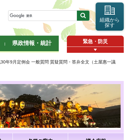
組織から
探す
緊急・防災
県政情報・統計
成30年9月定例会 一般質問 質疑質問・答弁全文（土屋惠一議