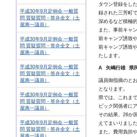
タウン登録をし
平成30年9月定例会 一般質
録された三芳町
問 質疑質問・答弁全文（土
深めるなど積極
屋惠一議員）
また、事前キャ
前キャンプ誘致
平成30年9月定例会 一般質
問 質疑質問・答弁全文（土
前キャンプ誘致
屋惠一議員）
たします。
平成30年9月定例会 一般質
A 矢嶋行雄 県
問 質疑質問・答弁全文（土
屋惠一議員）
議員御指摘のと
となります。
平成30年9月定例会 一般質
県では、これま
問 質疑質問・答弁全文（土
ピック関係者に
屋惠一議員）
その結果、26
平成30年9月定例会 一般質
えてまいりまし
問 質疑質問・答弁全文（土
また、費用負担
屋惠一議員）