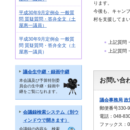
ります。
今後も、キャン
平成30年9月定例会 一般質
問 質疑質問・答弁全文（土
村を支援してま
屋惠一議員）
平成30年9月定例会 一般質
上記質問
問 質疑質問・答弁全文（土
上記質問
屋惠一議員）
議会生中継・録画中継
お問い合
本会議及び予算特別委
員会の生中継・録画中
継をご覧になれます。
議会事務局
政
郵便番号330
会議録検索システム（別ウ
電話：048-830
ィンドウで開きます）
ファックス：048
会議録の内容を、検索