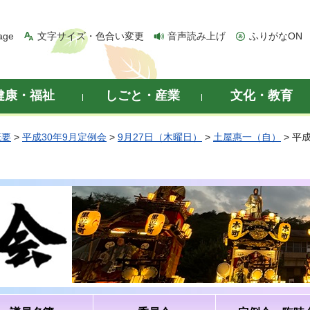
age
文字サイズ・色合い変更
音声読み上げ
ふりがなON
健康・福祉
しごと・産業
文化・教育
概要
>
平成30年9月定例会
>
9月27日（木曜日）
>
土屋惠一（自）
> 平