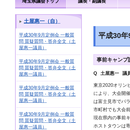
埼玉県議会トップ
議長・副議長
土屋惠一（自）
平成30
平成30年9月定例会 一般質
問 質疑質問・答弁全文（土
屋惠一議員）
事前キャンプ
平成30年9月定例会 一般質
問 質疑質問・答弁全文（土
Q 土屋惠一 議
屋惠一議員）
東京2020オリ
平成30年9月定例会 一般質
により、大会開催
問 質疑質問・答弁全文（土
屋惠一議員）
は富士見市でパ
市町村でも大会
平成30年9月定例会 一般質
現在県内の事前キ
問 質疑質問・答弁全文（土
ホストタウンは寄
屋惠一議員）