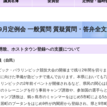
議員名簿
委員会
定例会・臨時
年9月定例会 一般質問 質疑質問・答弁全
誘致、ホストタウン登録への支援について
員（自民
）
ンピック・パラリンピック競技大会の開催まで残り2年間を切り
に向けた準備が急ピッチで進んでおります。本県においても7
ラリンピックの2年前イベントが開催されるなど、県民の関心は
前のトレーニングを行う事前キャンプ誘致や、参加国の選手ら
ャンプ誘致は、鶴ヶ島市のミャンマーをはじめ5市町による5
居町のブータンをはじめ9件が内閣府から登録され、県と9市