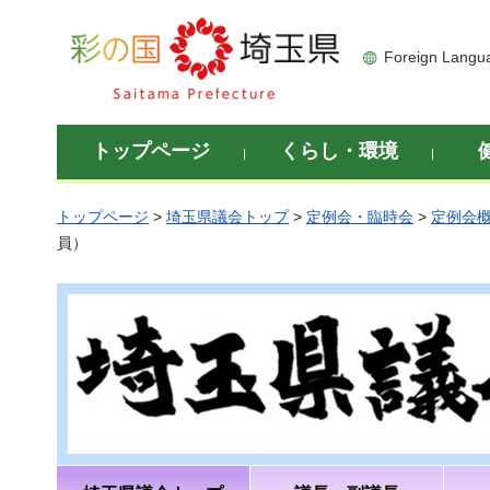
彩の国 埼玉県
Foreign Langu
トップページ
くらし・環境
トップページ
>
埼玉県議会トップ
>
定例会・臨時会
>
定例会
員）