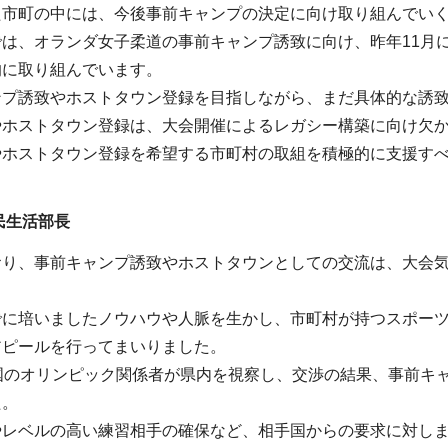
た市町の中には、今後事前キャンプの決定に向け取り組んでいく
では、オランダ女子柔道の事前キャンプ誘致に向け、昨年11月
的に取り組んでいます。
ンプ誘致やホストタウン登録を目指しながら、まだ具体的な誘
やホストタウン登録は、大会開催によるレガシー構築に向け欠
やホストタウン登録を希望する市町村の取組を積極的に支援す
民生活部長
おり、事前キャンプ誘致やホストタウンとしての交流は、大会
でに培いましたノウハウや人脈を生かし、市町村が持つスポー
アピールを行ってまいりました。
か国のオリンピック関係者が県内を視察し、交渉の結果、事前キ
た。
やレベルの高い練習相手の確保など、相手国からの要求に対し