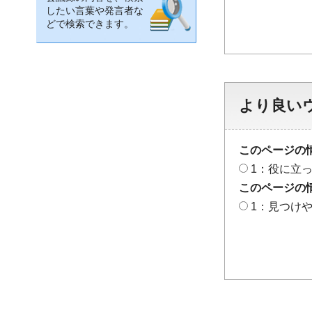
したい言葉や発言者な
どで検索できます。
より良い
このページの
1：役に立
このページの
1：見つけ