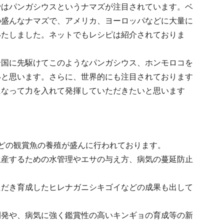
ではパンガシウスというナマズが注目されています。ベ
の盛んなナマズで、アメリカ、ヨーロッパなどに大量に
いたしました。ネットでもレシピは紹介されておりま
全国に先駆けてこのようなパンガシウス、ホンモロコを
いと思います。さらに、世界的にも注目されております
になって力を入れて発揮していただきたいと思います
どの観賞魚の養殖が盛んに行われております。
生産するための水管理やエサの与え方、病気の蔓延防止
ただき育成したヒレナガニシキゴイなどの成果も出して
開発や、病気に強く鑑賞性の高いキンギョの育成等の新