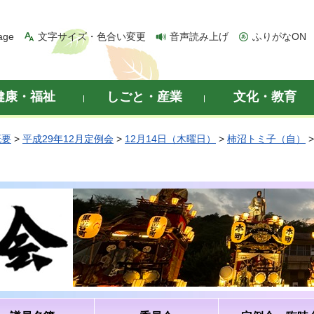
age
文字サイズ・色合い変更
音声読み上げ
ふりがなON
健康・福祉
しごと・産業
文化・教育
概要
>
平成29年12月定例会
>
12月14日（木曜日）
>
柿沼トミ子（自）