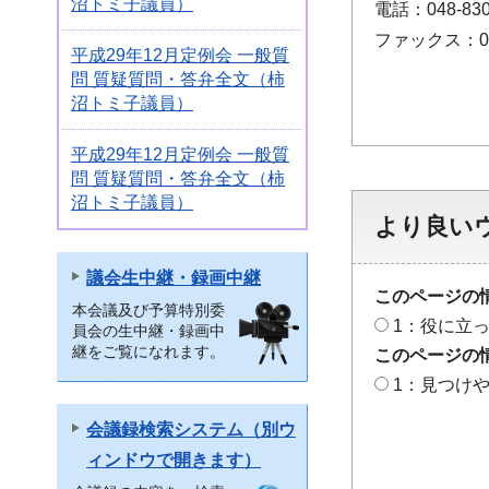
沼トミ子議員）
電話：048-830
ファックス：048
平成29年12月定例会 一般質
問 質疑質問・答弁全文（柿
沼トミ子議員）
平成29年12月定例会 一般質
問 質疑質問・答弁全文（柿
沼トミ子議員）
より良い
議会生中継・録画中継
このページの
本会議及び予算特別委
1：役に立
員会の生中継・録画中
継をご覧になれます。
このページの
1：見つけ
会議録検索システム（別ウ
ィンドウで開きます）