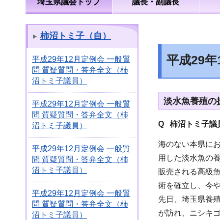
埼玉県議会トップ
議長・副議長
柿沼トミ子（自）
平成29
平成29年12月定例会 一般質
問 質疑質問・答弁全文（柿
沼トミ子議員）
淡水魚養殖の
平成29年12月定例会 一般質
問 質疑質問・答弁全文（柿
Q 柿沼トミ子議
沼トミ子議員）
海のない本県に
平成29年12月定例会 一般質
用した淡水魚の
問 質疑質問・答弁全文（柿
沼トミ子議員）
販売される高級
術を確立し、今
平成29年12月定例会 一般質
先日、埼玉県養殖
問 質疑質問・答弁全文（柿
が訪れ、ニシキ
沼トミ子議員）