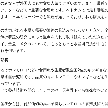
内のみならず外国人にも大変な人気でございます。また、最近
ジア、タイなどでは重要な食用魚です。ベトナムでは最も養殖
ります。日本のスーパーでも流通が始まっており、私も購入を
業の実力がある本県が需要や販路の見込みをしっかりと立て、
用魚の養殖の研究にもっと重点を入れて取り組んでいただきた
ゴイ、金魚、メダカについて、もっともっと水産研究所が中心
見解を伺います。
林部長
各地でホンモロコなどの食用魚や生産者数全国2位のキンギョな
玉県水産研究所では、品質の高いホンモロコやキンギョなどを
行っています。
駆けて養殖技術を開発したナマズや、天皇陛下から御発案をい
生産者からは、付加価値の高い子持ちホンモロコの養殖技術の