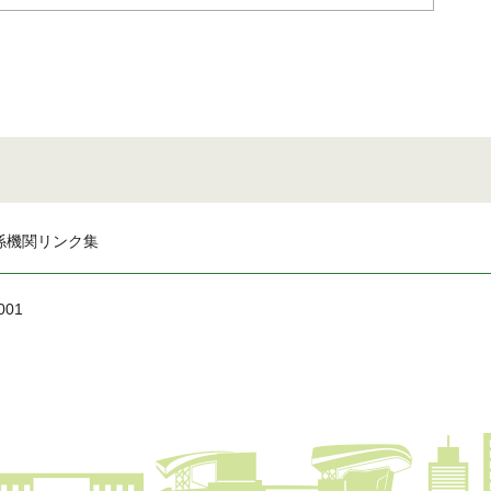
係機関リンク集
001