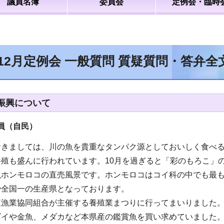
議員名簿
委員会
定例会・臨時
年12月定例会 一般質問 質疑質問・答弁
振興について
員（自民）
おきましては、川の魚を貴重なタンパク源としておいしく食べ
養殖も盛んに行われています。10月を過ぎると「彩のもろこ」
魚ホンモロコの直売風景です。ホンモロコはコイ科の中でも最
や全国一の生産県となっております。
漁業協同組合が主催する養殖業まつりに行ってまいりました。加
ゴイや金魚、メダカなど本県産の鑑賞魚を買い求めていました