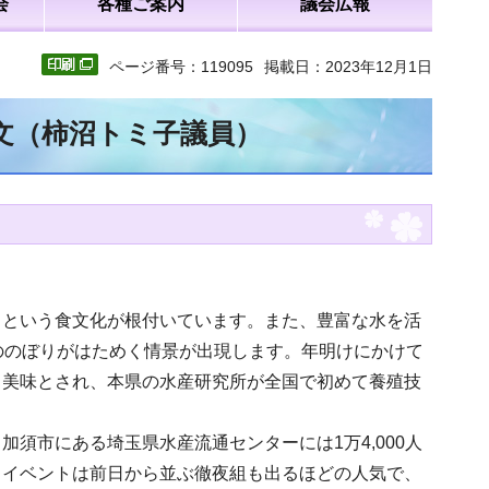
会
各種ご案内
議会広報
ページ番号：119095
掲載日：2023年12月1日
全文（柿沼トミ子議員）
るという食文化が根付いています。また、豊富な水を活
ののぼりがはためく情景が出現します。年明けにかけて
も美味とされ、本県の水産研究所が全国で初めて養殖技
須市にある埼玉県水産流通センターには1万4,000人
。イベントは前日から並ぶ徹夜組も出るほどの人気で、