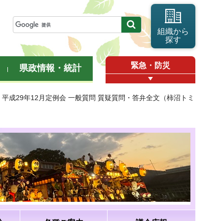
組織から
探す
緊急・防災
県政情報・統計
> 平成29年12月定例会 一般質問 質疑質問・答弁全文（柿沼トミ