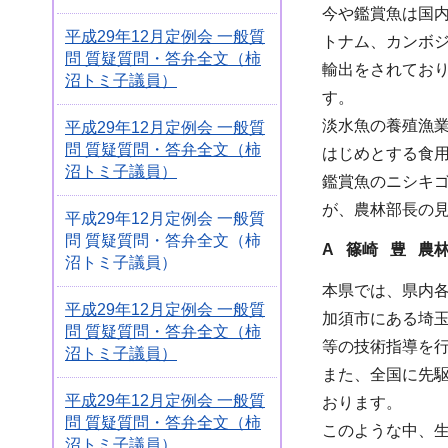
今や鑑賞魚は国
平成29年12月定例会 一般質
トナム、カンボ
問 質疑質問・答弁全文（柿
輸出をされてお
沼トミ子議員）
す。
淡水魚の養殖漁
平成29年12月定例会 一般質
問 質疑質問・答弁全文（柿
はじめとする食
沼トミ子議員）
鑑賞魚のニシキ
が、農林部長の
平成29年12月定例会 一般質
問 質疑質問・答弁全文（柿
A 篠崎 豊 農
沼トミ子議員）
本県では、県内
平成29年12月定例会 一般質
加須市にある埼
問 質疑質問・答弁全文（柿
等の技術指導を
沼トミ子議員）
また、全国に先
平成29年12月定例会 一般質
おります。
問 質疑質問・答弁全文（柿
このような中、
沼トミ子議員）