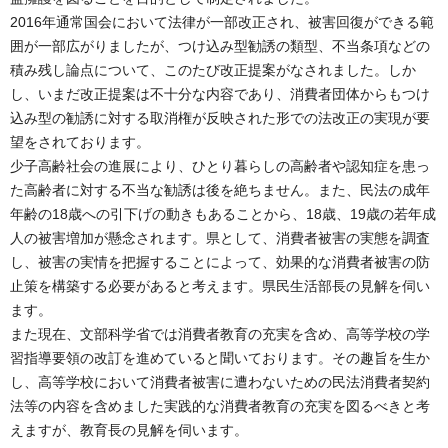
2016年通常国会において法律が一部改正され、被害回復ができる範
囲が一部広がりましたが、つけ込み型勧誘の類型、不当条項などの
積み残し論点について、このたび改正提案がなされました。しか
し、いまだ改正提案は不十分な内容であり、消費者団体からもつけ
込み型の勧誘に対する取消権が反映された形での法改正の実現が要
望をされております。
少子高齢社会の進展により、ひとり暮らしの高齢者や認知症を患っ
た高齢者に対する不当な勧誘は後を絶ちません。また、民法の成年
年齢の18歳への引下げの動きもあることから、18歳、19歳の若年成
人の被害増加が懸念されます。県として、消費者被害の実態を調査
し、被害の実情を把握することによって、効果的な消費者被害の防
止策を構築する必要があると考えます。県民生活部長の見解を伺い
ます。
また現在、文部科学省では消費者教育の充実を含め、高等学校の学
習指導要領の改訂を進めていると聞いております。その趣旨を生か
し、高等学校において消費者被害に遭わないための民法消費者契約
法等の内容を含めました実践的な消費者教育の充実を図るべきと考
えますが、教育長の見解を伺います。