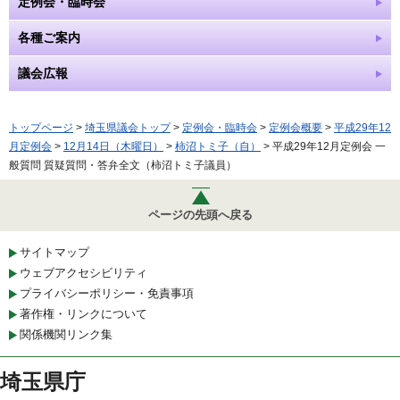
定例会・臨時会
各種ご案内
議会広報
トップページ
>
埼玉県議会トップ
>
定例会・臨時会
>
定例会概要
>
平成29年12
月定例会
>
12月14日（木曜日）
>
柿沼トミ子（自）
> 平成29年12月定例会 一
般質問 質疑質問・答弁全文（柿沼トミ子議員）
ページの先頭へ戻る
サイトマップ
ウェブアクセシビリティ
プライバシーポリシー・免責事項
著作権・リンクについて
関係機関リンク集
埼玉県庁