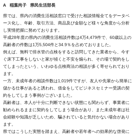
A 稲葉尚子 県民生活部長
県では、県内の消費生活相談窓口で受けた相談情報全てをデータベ
ース化し、年齢、取引方法、商品及び金額など様々な角度から分析
し実情把握に努めております。
平成28年度の県内の消費生活相談件数は4万4,479件で、60歳以上の
高齢者の件数は1万5,504件と34.9％を占めておりました。
例えば、無料で排水管の点検をすると訪問してきた業者から、今す
ぐ床下工事をしないと家が傾くと不安を煽られ、その場で契約をし
てしまったという、いわゆる点検商法の相談が多く寄せられており
ます。
一方、未成年者の相談件数は1,019件ですが、友人や先輩から簡単に
儲かる仕事があると誘われ、借金をしてビジネスセミナー受講の契
約をしてしまう事例がございました。
高齢者は、本人が十分に判断できない状態にも関わらず、事業者に
勧められるままに契約をしてしまう場合があり、また未成年者は社
会経験や知識が乏しいため、騙されていると気付かない場合があり
ます。
県ではこうした実態を踏まえ、高齢者や若年者への効果的な啓発に