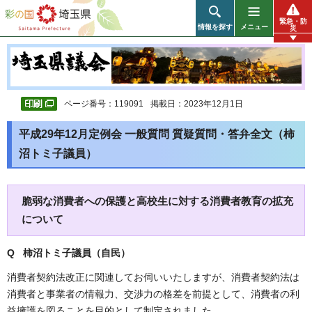
彩の国 埼玉県
緊急・防
情報を探す
メニュー
災
ページ番号：119091
掲載日：2023年12月1日
平成29年12月定例会 一般質問 質疑質問・答弁全文（柿
沼トミ子議員）
脆弱な消費者への保護と高校生に対する消費者教育の拡充
について
Q 柿沼トミ子議員（自民）
消費者契約法改正に関連してお伺いいたしますが、消費者契約法は
消費者と事業者の情報力、交渉力の格差を前提として、消費者の利
益擁護を図ることを目的として制定されました。