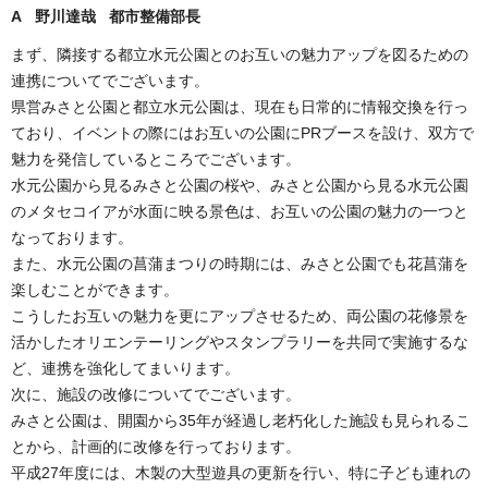
A 野川達哉 都市整備部長
まず、隣接する都立水元公園とのお互いの魅力アップを図るための
連携についてでございます。
県営みさと公園と都立水元公園は、現在も日常的に情報交換を行っ
ており、イベントの際にはお互いの公園にPRブースを設け、双方で
魅力を発信しているところでございます。
水元公園から見るみさと公園の桜や、みさと公園から見る水元公園
のメタセコイアが水面に映る景色は、お互いの公園の魅力の一つと
なっております。
また、水元公園の菖蒲まつりの時期には、みさと公園でも花菖蒲を
楽しむことができます。
こうしたお互いの魅力を更にアップさせるため、両公園の花修景を
活かしたオリエンテーリングやスタンプラリーを共同で実施するな
ど、連携を強化してまいります。
次に、施設の改修についてでございます。
みさと公園は、開園から35年が経過し老朽化した施設も見られるこ
とから、計画的に改修を行っております。
平成27年度には、木製の大型遊具の更新を行い、特に子ども連れの