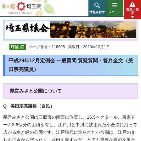
彩の国 埼玉県
緊急・防
情報を探す
メニュー
災
ページ番号：118905
掲載日：2023年12月1日
平成29年12月定例会 一般質問 質疑質問・答弁全文（美
田宗亮議員）
県営みさと公園について
Q 美田宗亮議員（自民）
県営みさと公園は三郷市の南西に位置し、16.9ヘクタール、東京ド
ーム3.6個分の面積を有し、江戸川と中川に挟まれた小合溜に沿って
広がる水と緑の公園です。江戸時代に造られた小合溜は、江戸のま
ちを洪水から守ったり、水田を潤すなど、とても重要な役割を果た