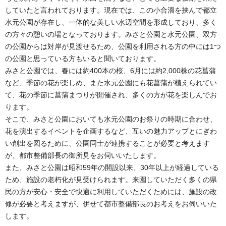
していたと言われております。現在では、この小合溜を挟んで都立
水元公園が存在し、一体的な美しい水辺空間を形成しており、多く
の方々の憩いの場となっております。みさと公園と水元公園、双方
の公園からは対岸が見渡せるため、公園を利用される方の中には1つ
の公園と思っている方もいると聞いております。
みさと公園では、春には約400本の桜、6月には約2,000株の花菖蒲
など、季節の花が楽しめ、また水元公園にも花菖蒲が植えられてい
て、花の季節に菖蒲まつりが開催され、多くの方が花を楽しんでお
ります。
そこで、みさと公園においても水元公園のお祭りの時期に合わせ、
花を演出するイベントを企画するなど、互いの魅力アップとにぎわ
い創出を図るために、公園同士が連携することが必要と考えます
が、都市整備部長の御所見をお伺いいたします。
また、みさと公園は昭和59年の開設以来、30年以上が経過している
ため、施設の老朽化が見受けられます。来園していただく多くの県
民の方が安心・安全で快適に利用していただくためには、施設の改
修が必要と考えますが、併せて都市整備部長のお考えをお伺いいた
します。