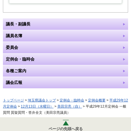
議長・副議長
議員名簿
委員会
定例会・臨時会
各種ご案内
議会広報
トップページ
>
埼玉県議会トップ
>
定例会・臨時会
>
定例会概要
>
平成29年12
月定例会
>
12月13日（水曜日）
>
美田宗亮（自）
> 平成29年12月定例会 一般
質問 質疑質問・答弁全文（美田宗亮議員）
ページの先頭へ戻る