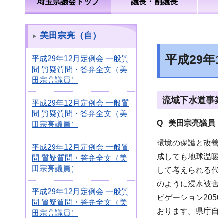
埼玉県議会トップ
議長・副議長
美田宗亮（自）
平成29
平成29年12月定例会 一般質
問 質疑質問・答弁全文（美
田宗亮議員）
流域下水道事
平成29年12月定例会 一般質
問 質疑質問・答弁全文（美
Q 美田宗亮議員
田宗亮議員）
環境の保護と改
平成29年12月定例会 一般質
成しても地球温
問 質疑質問・答弁全文（美
田宗亮議員）
して考えられる代
のように浸水被
平成29年12月定例会 一般質
ビゲーション20
問 質疑質問・答弁全文（美
おります。県庁
田宗亮議員）