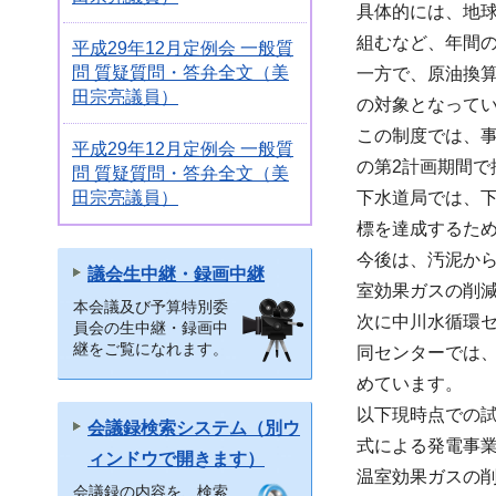
具体的には、地球
組むなど、年間の
平成29年12月定例会 一般質
問 質疑質問・答弁全文（美
一方で、原油換算
田宗亮議員）
の対象となって
この制度では、事
平成29年12月定例会 一般質
の第2計画期間で
問 質疑質問・答弁全文（美
田宗亮議員）
下水道局では、
標を達成するため
今後は、汚泥か
議会生中継・録画中継
室効果ガスの削
本会議及び予算特別委
次に中川水循環
員会の生中継・録画中
継をご覧になれます。
同センターでは
めています。
以下現時点での
会議録検索システム（別ウ
式による発電事
ィンドウで開きます）
温室効果ガスの
会議録の内容を、検索