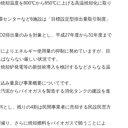
却温度を800℃から850℃に上げる高温焼却化に取り
循環センターなど6施設は「目標設定型排出量取引制度」
2排出量のみを対象とし、平成27年度から31年度まで
どによりエネルギー使用量の抑制に努めていますが、目
ればならない厳しい状況です。
、焼却炉発電等の新技術導入を検討するなどさらなる温
見込み量及び事業概要についてです。
、汚泥からバイオガスを製造する消化タンクの建設を進
料とし、残りの4割は民間事業者に売却する民設民営方
が減り、さらに焼却燃料をバイオガスで賄うことによ