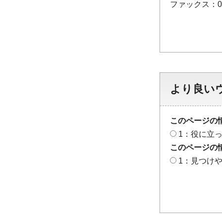
ファックス：048
より良い
このページの
1：役に立
このページの
1：見つけ