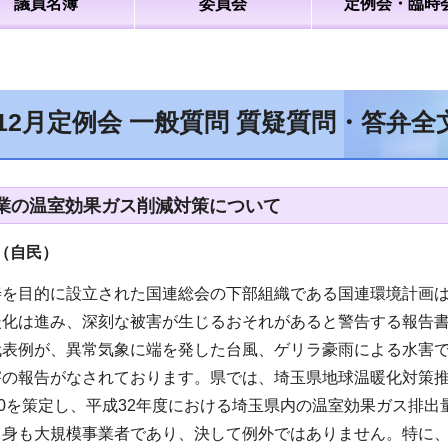
議員名簿
委員会
定例会・臨時
年12月定例会 一般質問 質疑質問・答弁
業の温室効果ガス削減対策について
（自民）
善を目的に設立された国連総会の下部組織である国連環境計画
暖化は進み、深刻な被害が生じるおそれがあると警告する報告書
表例が、異常気象に端を発した台風、ゲリラ豪雨による水害で
害の報告がなされております。県では、埼玉県地球温暖化対策
50を策定し、平成32年度における埼玉県内の温室効果ガス排出
自身も大規模事業者であり、決して例外ではありません。特に、