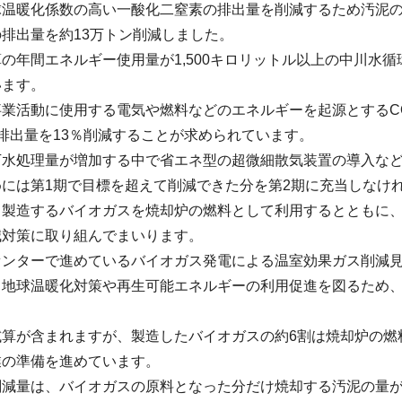
温暖化係数の高い一酸化二窒素の排出量を削減するため汚泥の焼
排出量を約13万トン削減しました。
の年間エネルギー使用量が1,500キロリットル以上の中川水
います。
業活動に使用する電気や燃料などのエネルギーを起源とするCO
排出量を13％削減することが求められています。
下水処理量が増加する中で省エネ型の超微細散気装置の導入な
には第1期で目標を超えて削減できた分を第2期に充当しなけ
ら製造するバイオガスを焼却炉の燃料として利用するとともに
減対策に取り組んでまいります。
センターで進めているバイオガス発電による温室効果ガス削減
、地球温暖化対策や再生可能エネルギーの利用促進を図るため
試算が含まれますが、製造したバイオガスの約6割は焼却炉の燃
業の準備を進めています。
削減量は、バイオガスの原料となった分だけ焼却する汚泥の量