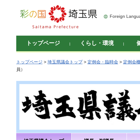
彩の国 埼玉県
Foreign Langu
トップページ
くらし・環境
トップページ
>
埼玉県議会トップ
>
定例会・臨時会
>
定例会
員）