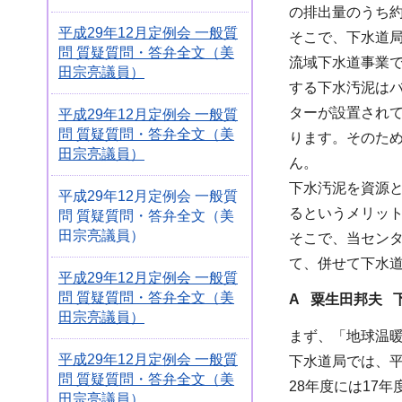
の排出量のうち
平成29年12月定例会 一般質
そこで、下水道
問 質疑質問・答弁全文（美
流域下水道事業
田宗亮議員）
する下水汚泥は
ターが設置されて
平成29年12月定例会 一般質
問 質疑質問・答弁全文（美
ります。そのた
田宗亮議員）
ん。
下水汚泥を資源
平成29年12月定例会 一般質
るというメリッ
問 質疑質問・答弁全文（美
田宗亮議員）
そこで、当セン
て、併せて下水
平成29年12月定例会 一般質
問 質疑質問・答弁全文（美
A 粟生田邦夫 
田宗亮議員）
まず、「地球温
平成29年12月定例会 一般質
下水道局では、
問 質疑質問・答弁全文（美
28年度には17
田宗亮議員）