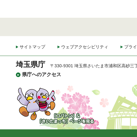
サイトマップ
ウェブアクセシビリティ
プライ
埼玉県庁
〒330-9301 埼玉県さいたま市浦和区高砂三
県庁へのアクセス
「コバトン」&「さいた
まっち」