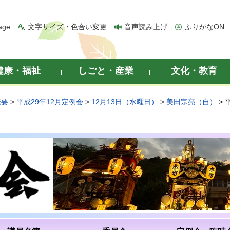
age
文字サイズ・色合い変更
音声読み上げ
ふりがなON
健康・福祉
しごと・産業
文化・教育
概要
>
平成29年12月定例会
>
12月13日（水曜日）
>
美田宗亮（自）
> 