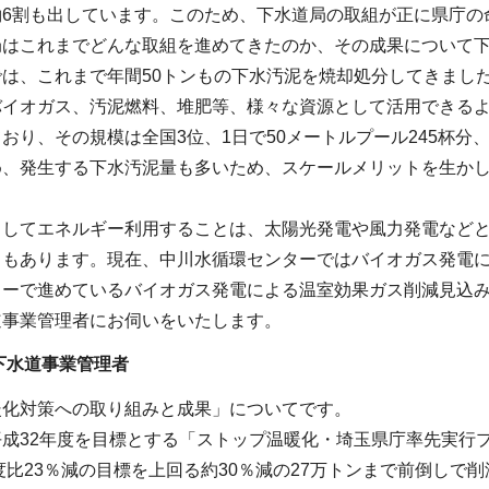
約6割も出しています。このため、下水道局の取組が正に県庁の
局はこれまでどんな取組を進めてきたのか、その成果について
では、これまで年間50トンもの下水汚泥を焼却処分してきまし
バイオガス、汚泥燃料、堆肥等、様々な資源として活用できる
おり、その規模は全国3位、1日で50メートルプール245杯分、
め、発生する下水汚泥量も多いため、スケールメリットを生か
としてエネルギー利用することは、太陽光発電や風力発電など
トもあります。現在、中川水循環センターではバイオガス発電
ターで進めているバイオガス発電による温室効果ガス削減見込
道事業管理者にお伺いをいたします。
下水道事業管理者
暖化対策への取り組みと成果」についてです。
平成32年度を目標とする「ストップ温暖化・埼玉県庁率先実行
年度比23％減の目標を上回る約30％減の27万トンまで前倒しで