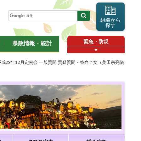
組織から
探す
緊急・防災
県政情報・統計
平成29年12月定例会 一般質問 質疑質問・答弁全文（美田宗亮議