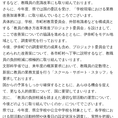
するなど、教職員の意識改革にも取り組んでおります。
さらに、今年度、県では国の委託を受け、「学校現場における業務
改善加速事業」に取り組んでいるところでございます。
具体的には、学校、市町村教育委員会、外部有識者などを構成員と
する「教員の働き方改革推進プロジェクト委員会」を設けまして、
ここで改善策についての協議を進めるとともに、伊奈町をモデル地
域として、調査研究を行っております。
今後、伊奈町での調査研究の成果も含め、プロジェクト委員会でま
とめられた改善策について、各市町村へ丁寧に説明するなど、教職
員の負担軽減に積極的に取り組んでまいります。
文部科学省では、来年度の概算要求において、教職員の定数増と、
新規に教員の業務支援を行う「スクール・サポート・スタッフ」を
要求しております。
国からの予算をしっかり確保するとともに、あらゆる機会を捉え
て、更なる人的措置について、国に要望してまいります。
次に、「教員の負担軽減を踏まえた適切な部活動の運営について、
今後どのように取り組んでいくのか」についてでございます。
県では、今年度、県立学校や公立中学校を対象として、各学校にお
ける部活動の活動時間や休養日の設定状況を調査し、実態を把握い