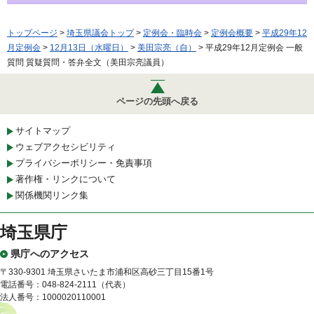
トップページ
>
埼玉県議会トップ
>
定例会・臨時会
>
定例会概要
>
平成29年12
月定例会
>
12月13日（水曜日）
>
美田宗亮（自）
> 平成29年12月定例会 一般
質問 質疑質問・答弁全文（美田宗亮議員）
ページの先頭へ戻る
サイトマップ
ウェブアクセシビリティ
プライバシーポリシー・免責事項
著作権・リンクについて
関係機関リンク集
埼玉県庁
県庁へのアクセス
〒330-9301 埼玉県さいたま市浦和区高砂三丁目15番1号
電話番号：048-824-2111（代表）
法人番号：1000020110001