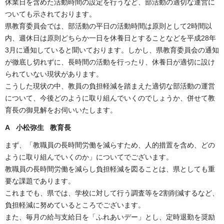
休業日を含めた活動時間の設定を行うなど、部活動の適切な運営に
ついても示されております。
県教育委員会では、部活動の平日の活動時間は原則として2時間以
内、週休日は原則どちらか一日を休養日とすることなどを平成28年
3月に通知していると聞いております。しかし、県教育委員会の通知
が徹底し切れずに、長時間の活動を行ったり、休養日が適切に設け
られていない現状があります。
こうした現状の中、教員の負担軽減を踏まえた適切な部活動の運営
について、今後どのように取り組んでいくのでしょうか、併せて教
育長の御見解をお伺いいたします。
A 小松弥生 教育長
まず、「教職員の長時間労働を減らすため、人的措置を含め、どの
ように取り組んでいくのか」についてでございます。
教職員の長時間労働を減らし負担軽減を図ることは、県としても重
要な課題であります。
これまでも、県では、学校に対して行う調査等を2割削減するなど、
負担軽減に努めているところでございます。
また、毎月の給与支給日を「ふれあいデー」とし、定時退勤を奨励