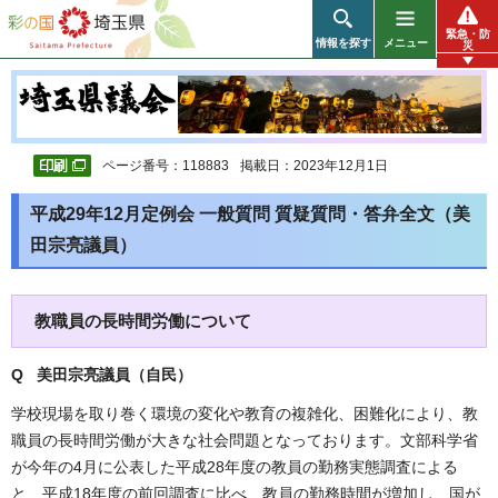
彩の国 埼玉県
緊急・防
情報を探す
メニュー
災
ページ番号：118883
掲載日：2023年12月1日
平成29年12月定例会 一般質問 質疑質問・答弁全文（美
田宗亮議員）
教職員の長時間労働について
Q 美田宗亮議員（自民）
学校現場を取り巻く環境の変化や教育の複雑化、困難化により、教
職員の長時間労働が大きな社会問題となっております。文部科学省
が今年の4月に公表した平成28年度の教員の勤務実態調査による
と、平成18年度の前回調査に比べ、教員の勤務時間が増加し、国が