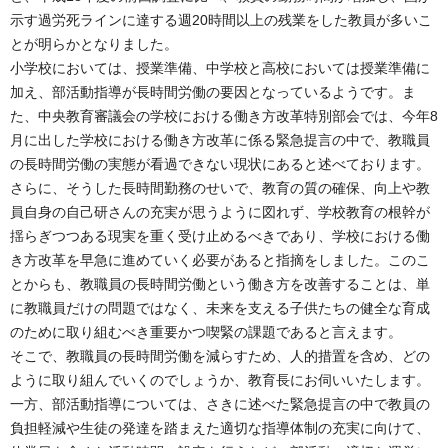
示す過労死ラインに達する週20時間以上の残業をした教員が多いこ
とが明らかとなりました。
小学校においては、授業準備、中学校と高校においては授業準備に
加え、部活動指導が長時間労働の要因となっているようです。ま
た、中央教育審議会の学校における働き方改革特別部会では、今年8
月に出した学校における働き方改革に係る緊急提言の中で、教職員
の長時間労働の実態が看過できない現状にあると述べております。
さらに、そうした長時間勤務のせいで、教育の質の確保、向上や教
員自身の自己研さんの充実が思うように図れず、学校教育の根幹が
揺らぎつつある現実を重く受け止めるべきであり、学校における働
き方改革を早急に進めていく必要があると指摘をしました。このこ
とからも、教職員の長時間労働という働き方を改善することは、単
に教職員だけの問題ではなく、未来を支える子供たちの健全な育成
のために取り組むべき重要かつ喫緊の課題であると言えます。
そこで、教職員の長時間労働を減らすため、人的措置を含め、どの
ように取り組んでいくのでしょうか、教育長にお伺いいたします。
一方、部活動指導については、さきに述べた緊急提言の中で教員の
負担軽減や生徒の発達を踏まえた適切な指導体制の充実に向けて、