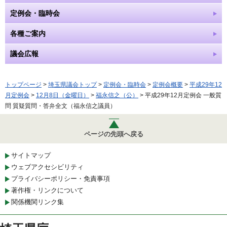
定例会・臨時会
各種ご案内
議会広報
トップページ
>
埼玉県議会トップ
>
定例会・臨時会
>
定例会概要
>
平成29年12
月定例会
>
12月8日（金曜日）
>
福永信之（公）
> 平成29年12月定例会 一般質
問 質疑質問・答弁全文（福永信之議員）
ページの先頭へ戻る
サイトマップ
ウェブアクセシビリティ
プライバシーポリシー・免責事項
著作権・リンクについて
関係機関リンク集