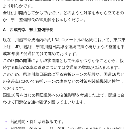
より明らかです。
全線供用開始してからでは遅い。どのような対策を今から立てるの
か、県土整備部長の御見解をお示しください。
A 西成秀幸 県土整備部長
現在、川越市今成地内の約1.3キロメートルの区間において、東武東
上線、JR川越線、県道川越日高線を連続で跨ぐ橋りょうの整備を平
成30年度の開通に向けて進めております。
この区間の開通により環状道路として全線がつながることから、接
続する既設の2車線道路については交通量の増加が見込まれます。
このため、県道川越日高線に至る右折レーンの新設や、国道16号と
の交差点において右折レーンの改良などの対策を関係機関と検討し
ております。
国道16号をはじめ周辺道路への交通影響を考慮した上で、開通に合
わせて円滑な交通の確保を図ってまいります。
上記質問・答弁は速報版です。
上記質問・答弁は、一問一答形式でご覧いただけるように編集し