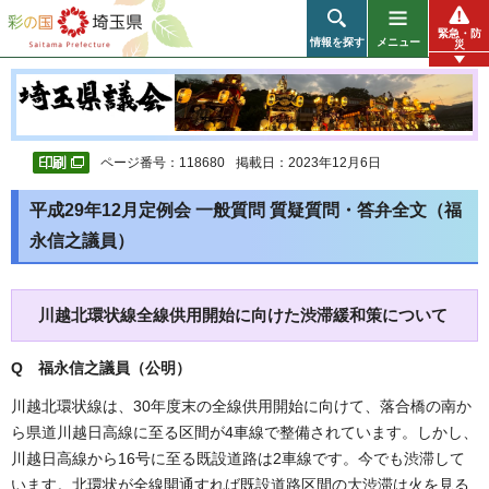
彩の国 埼玉県
緊急・防
情報を探す
メニュー
災
ページ番号：118680
掲載日：2023年12月6日
平成29年12月定例会 一般質問 質疑質問・答弁全文（福
永信之議員）
川越北環状線全線供用開始に向けた渋滞緩和策について
Q 福永信之議員（公明
）
川越北環状線は、30年度末の全線供用開始に向けて、落合橋の南か
ら県道川越日高線に至る区間が4車線で整備されています。しかし、
川越日高線から16号に至る既設道路は2車線です。今でも渋滞して
います。北環状が全線開通すれば既設道路区間の大渋滞は火を見る